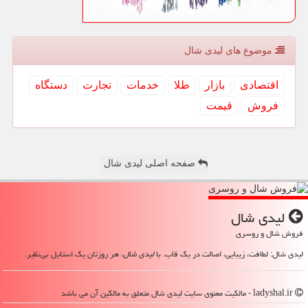
موضوع های لیدی شال
اقتصادی
بازار
طلا
خدمات
تجارت
دستگاه
فروش
قیمت
صفحه اصلی لیدی شال
لیدی شال
فروش شال و روسری
لیدی شال: لطافت، زیبایی، اصالت در یک قاب. با
لیدی شال
، هر روزتان یک استایل بی‌نظیر.
ladyshal.ir - مالکیت معنوی سایت لیدی شال متعلق به مالکین آن می باشد