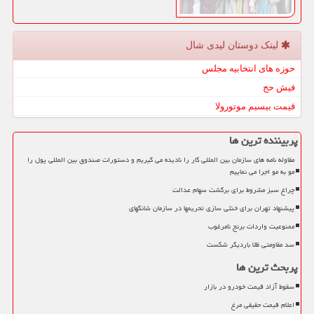
لینک دوستان لیدی شال
حوزه های انتخابیه مجلس
فیش حج
قیمت بیسیم موتورولا
پربیننده ترین ها
مقاوله نامه های سازمان بین المللی کار را نادیده می گیریم و دستورات صندوق بین المللی پول را
مو به مو اجرا می نماییم
چراغ سبز مشروط برای برگشت سهام عدالت
پیشنهاد تهران برای خنثی سازی تحریمها در سازمان شانگهای
ممنوعیت واردات برنج نامرغوب
سد مقاومتی ظلا باردیگر شکست
پربحث ترین ها
سقوط آزاد قیمت خودرو در بازار
اعلام قیمت حقیقی مرغ