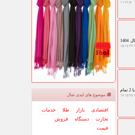
۱
به گزارش لیدی شال، برپایه نتایج حاصل از طرح آمارگیری باغداری 1404، مقدار تولید محصولات دائمی در سال 1404
۱
به گزارش لیدی شال، مرحله جدید طرح کوپن با شارژ اعتبار کوپن برای افرادی که شماره ملی آنها با اعداد 0، 1 یا 2 تمام
موضوع های لیدی شال
۱
اقتصادی
بازار
طلا
خدمات
تجارت
دستگاه
فروش
قیمت