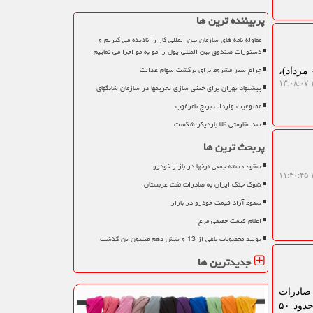
پربیننده ترین ها
مقاوله نامه های سازمان بین المللی کار را نادیده می گیریم و
دستورات صندوق بین المللی پول را مو به مو اجرا می نماییم
چراغ سبز مشروط برای برگشت سهام عدالت
مرداد)،
۱
پیشنهاد تهران برای خنثی سازی تحریمها در سازمان شانگهای
ممنوعیت واردات برنج نامرغوب
سد مقاومتی ظلا باردیگر شکست
پربحث ترین ها
سقوط دسته جمعی نرخها در بازار خودرو
۱
شوک جنگ ایران به صادرات نفت عربستان
سقوط آزاد قیمت خودرو در بازار
اعلام قیمت حقیقی مرغ
تولید محصولات باغی از 13 و شش دهم میلیون تن گذشت
جدیدترین ها
 صادرات
۱۰ هزار تن مرغ تنها معادل تولید یک ونیم روز کشور است؛ در همین حال، مرغداران در فروش هر کیلو مرغ حدود ۵۰