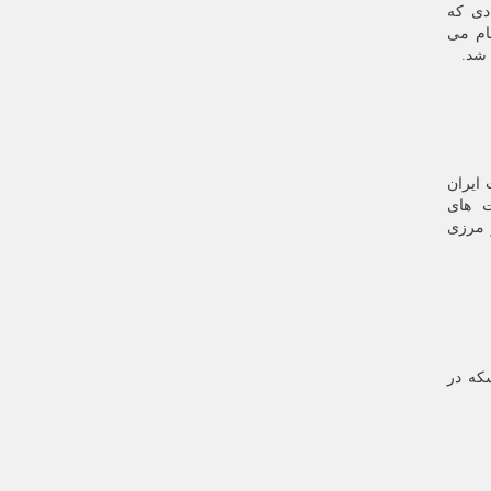
ادی که
ا با اعداد 0، 1 یا 2 تمام می
ایران
ت های
 مرزی
که در