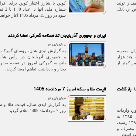
گیری باغداری 1404، مقدار تولید
کوپن با شارژ اعتبار کوپن برای افر
محصولات دائمی در سال 1404 بیش از، 13.6
شماره ملی آنه
شود در روز 15 مرداد 1405 آغاز خواهد شد.
ایران و جمهوری آذربایجان تفاهمنامه گمرکی امضا کردند
۱۴۰۵/۰۵/۱۰
ان مصوبه
به گزارش لیدی شال، رؤسای گمرکات 
 چند هزار
و جمهوری آذربایجان در رأس هیأ
ر کمتر از
بلندپایه گمرکی امروز در نقطه صفر
دیدار و یادداشت تفاهم امضا کردند.
یون لیتری تا بازگشت
قیمت طلا و سکه امروز 7 مردادماه 1405
۱۴۰۵/۰۵/۰۷
به گزارش لیدی شال، قیمت طلا و س
ورد واردات
روز 7 مردادماه 1405 اعلام گردید.
روزانه ۲۷ میلیون لیتری در سال ۱۳۸۵ به
اضافه ۱۵ میلیون لیتری در سال ۱۳۹۹ رسید،
د مصرف و
ته است.