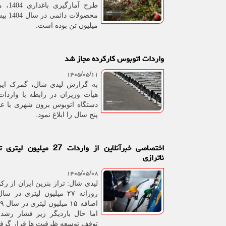
طرح آمار
میلیون تن بوده است.
واردات اتوبوس کارکرده مجاز شد
۱۴۰۵/۰۵/۱۱
به گزارش لیدی شال، گمرک ایر
هیأت وزیران در رابطه با واردات
دستگاه اتوبوس برون شهری با عم
پنج سال را ابلاغ نمود.
اختصاصی خبرآنلاین از واردات 27 میل
ناترازی
۱۴۰۵/۰۵/۰۸
لیدی شال: تراز بنزین ایران از رک
اما حال باردیگر زیر فشار رش
توقف توسعه ظرفیت ها قرار گرف