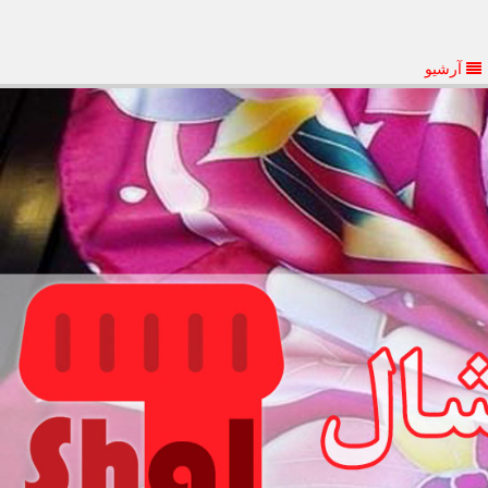
آرشیو