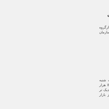
گروه
زمان
 شنبه
سبزپوش ماند؛ شاخص کل با رشد 8 هزار
احد نزدیک تر
بازار