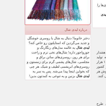
‌ها را
یدی
درباره لیدی شال
دختر خانوما! دنبال یه شال یا روسری خوشگل
و جدید می‌گردین که استایلتون رو خاص کنه؟
لیدی شال
یه عالمه مدل‌های رنگارنگ و
جورواجور داره! شال‌های نخی نرم و راحت
هشدار
برای هر روز، روسری‌های ساتن براق و
تولید
مجلسی، شال‌های پشمی گرم برای زمستون و
طی دو ماه اخیر بالا رفته و صادرات ۱۰ هزار
روسری‌های ابریشمی لطیف و شیک. هر چی
ز کشور
که بخواین اینجا پیدا می‌شه. پس یه سر به
وش هر
لیدی شال
بزنین و یه تنوعی به کمدتون بدین!
د طرح