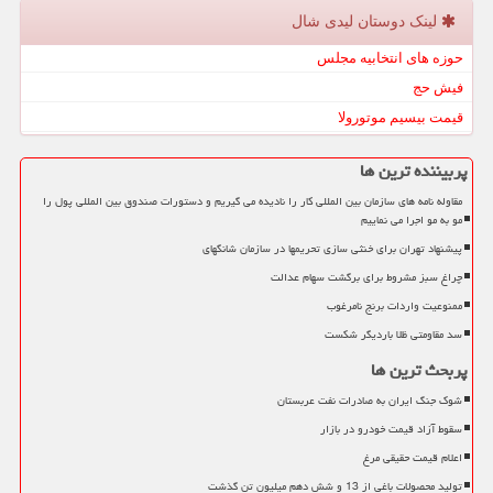
لینک دوستان لیدی شال
حوزه های انتخابیه مجلس
فیش حج
قیمت بیسیم موتورولا
پربیننده ترین ها
مقاوله نامه های سازمان بین المللی کار را نادیده می گیریم و دستورات صندوق بین المللی پول را
مو به مو اجرا می نماییم
پیشنهاد تهران برای خنثی سازی تحریمها در سازمان شانگهای
چراغ سبز مشروط برای برگشت سهام عدالت
ممنوعیت واردات برنج نامرغوب
سد مقاومتی ظلا باردیگر شکست
پربحث ترین ها
شوک جنگ ایران به صادرات نفت عربستان
سقوط آزاد قیمت خودرو در بازار
اعلام قیمت حقیقی مرغ
تولید محصولات باغی از 13 و شش دهم میلیون تن گذشت