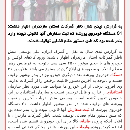
به گزارش لیدی شال ناظر گمرکات استان مازندران اظهار داشت:
31 دستگاه خودروی پورشه که ثبت سفارش آنها قانونی نبوده وارد
بندر شده بود که طبق دستور مقام قضایی توقیف شدند.
به گزارش لیدی شال به نقل از گمرک ایران، علی یوسفی منش
ناظر گمرکات استان مازندران اظهار داشت: ورود کالاهای لوکس و
خودرو های با حجم موتور ۲۵۰۰ سی سی باتوجه به فرمایش رهبر
معظم انقلاب و مصوبه های ابلاغ گردیده ممنوع می باشد. علاوه بر ۳۱
دستگاه
خودروی پورشه تعداد دیگری خودرو نیز در بندر نوشهر توقیف
هستند و باتوجه به آخرین دستور قابلیت ترخیص را از گمرکات ندارند.
وی افزود: برخی از این خودرو ها ضوابط فنی مورد نظر سازمان
استاندارد
را ندارند و قابل ترخیص نیست و سازمان استاندارد در این
خصوص تعیین کننده است. یوسفی منش درباب آخرین وضعیت
پورشه های توقیف شده در بندر نوشهر اظهار داشت: ۳۱ دستگاه
خودروی پورشه که
ثبت سفارش
آنها قانونی نبوده وارد بندر شده بود
که طبق دستور مقام قضائی توقیف شدند. ناظر گمرکات مازندران با
اعلان اینکه پرونده
قاچاق
کالا برای این خودرو ها تنظیم شده است،
اضافه کرد: پرونده
واردات
این پورشه ها در محاکم قضائی است و