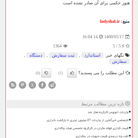
هنوز حکمی برای آن صادر نشده است.
منبع:
ladyshal.ir
1400/05/17
16:04:14
1364
5
/
5.0
تگهای خبر:
استاندارد
,
ثبت سفارش
,
دستگاه
,
سفارش
این مطلب را می پسندید؟
(0)
(1)
X
تازه ترین مطالب مرتبط
واردات اتوبوس کارکرده مجاز شد
اختصاصی خبرآنلاین از واردات 27 میلیون لیتری تا بازگشت ناترازی
قیمت گذاری فولاد مکران در کارگروه تخصصی هیأت واگذاری
افت ۲۵ درصدی قیمت حبوبات در بنکداری