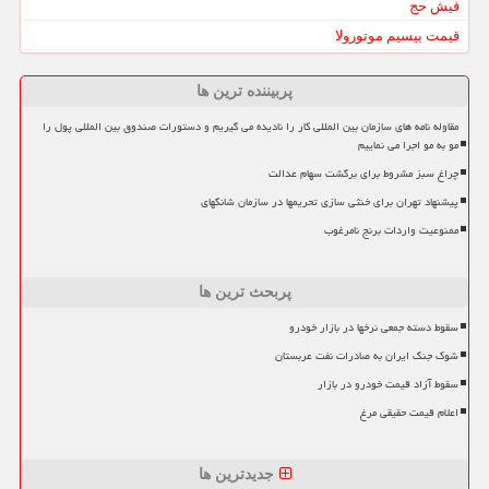
فیش حج
قیمت بیسیم موتورولا
پربیننده ترین ها
مقاوله نامه های سازمان بین المللی کار را نادیده می گیریم و دستورات صندوق بین المللی پول را
مو به مو اجرا می نماییم
چراغ سبز مشروط برای برگشت سهام عدالت
پیشنهاد تهران برای خنثی سازی تحریمها در سازمان شانگهای
ممنوعیت واردات برنج نامرغوب
پربحث ترین ها
سقوط دسته جمعی نرخها در بازار خودرو
شوک جنگ ایران به صادرات نفت عربستان
سقوط آزاد قیمت خودرو در بازار
اعلام قیمت حقیقی مرغ
جدیدترین ها