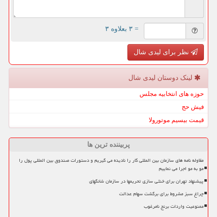
= ۳ بعلاوه ۳
نظر برای لیدی شال
لینک دوستان لیدی شال
حوزه های انتخابیه مجلس
فیش حج
قیمت بیسیم موتورولا
پربیننده ترین ها
مقاوله نامه های سازمان بین المللی کار را نادیده می گیریم و دستورات صندوق بین المللی پول را
مو به مو اجرا می نماییم
پیشنهاد تهران برای خنثی سازی تحریمها در سازمان شانگهای
چراغ سبز مشروط برای برگشت سهام عدالت
ممنوعیت واردات برنج نامرغوب