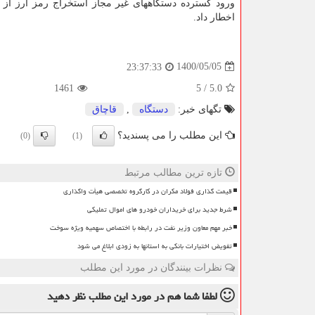
ورود گسترده دستگاههای غیر مجاز استخراج رمز ارز از 
اخطار داد.
1400/05/05
23:37:33
1461
5
/
5.0
تگهای خبر:
دستگاه
,
قاچاق
این مطلب را می پسندید؟
(0)
(1)
تازه ترین مطالب مرتبط
قیمت گذاری فولاد مکران در کارگروه تخصصی هیأت واگذاری
شرط جدید برای خریداران خودرو های اموال تملیکی
خبر مهم معاون وزیر نفت در رابطه با اختصاص سهمیه ویژه سوخت
تفویض اختیارات بانکی به استانها به زودی ابلاغ می شود
نظرات بینندگان در مورد این مطلب
لطفا شما هم
در مورد این مطلب
نظر دهید