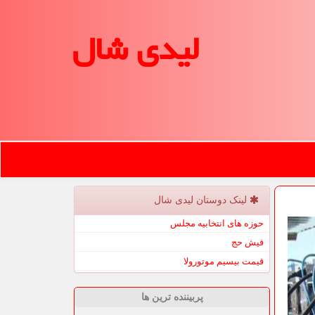
لیدی شال
لینک دوستان لیدی شال
حوزه های انتخابیه مجلس
فیش حج
قیمت بیسیم موتورولا
پربیننده ترین ها