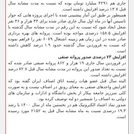
جاری هم ۴۲۹۱ میلیارد تومان بوده که نسبت به مدت مشابه سال
قبل ۱۳.۷ درصد افزایش داشته است.
همینطور بر طبق این آمار پیشبینی شده با اجرای پروژه هایی که جواز
تاسیس آنها در ماه اول سال جاری صادر شده برای ۴۳ هزار و ۴۶ نفر
شغل ایجاد شود که نسبت به این رقم در مدت مشابه سال گذشته با
افزایش ۱۵۸.۵ درصدی مواجه بوده است. پروانه های بهره برداری
صادر شده در این زمان هم زمینه اشتغال ۶۰۷۹ نفر را فراهم نموده
که نسبت به فروردین سال گذشته حدود ۱.۹ درصد کاهش داشته
است.
افزایش ۷۳ درصدی صدور پروانه صنفی
در فروردین سال جاری ۱۹ هزار و ۸۶۲ پروانه صنفی صادر شده که
نسبت به تعداد صدور این پروانه در مدت مشابه سال قبل ۷۲.۷ درصد
افزایش داشته است.
البته سال قبل عضو هیات رئیسه اتاق اصناف ایران گفته بود که
افزایش واحدهای صنفی به معنای رونق در اصناف نیست و به صورت
کلی سرریز جامعه بیکار از بخش دانشگاه و ادارات و سازمان های
دولتی به اصناف را شمشیر دو لبه توصیف کرده بود.
صدور نماد اعتماد الکترونیک هم در نخستین ماه از سال ۱۴۰۰ با رشد
۱۹.۳ درصدی نسبت به ماه مشابه سال قبل به ۲۱۵۲ مورد رسیده
است.