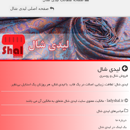
صفحه اصلی لیدی شال
لیدی شال
فروش شال و روسری
لیدی شال: لطافت، زیبایی، اصالت در یک قاب. با
لیدی شال
، هر روزتان یک استایل بی‌نظیر.
ladyshal.ir - مالکیت معنوی سایت لیدی شال متعلق به مالکین آن می باشد
میانبرهای لیدی شال
درباره ما
بک لینک در لیدی شال