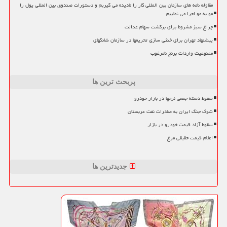
مقاوله نامه های سازمان بین المللی کار را نادیده می گیریم و دستورات صندوق بین المللی پول را
مو به مو اجرا می نماییم
چراغ سبز مشروط برای برگشت سهام عدالت
پیشنهاد تهران برای خنثی سازی تحریمها در سازمان شانگهای
ممنوعیت واردات برنج نامرغوب
پربحث ترین ها
سقوط دسته جمعی نرخها در بازار خودرو
شوک جنگ ایران به صادرات نفت عربستان
سقوط آزاد قیمت خودرو در بازار
اعلام قیمت حقیقی مرغ
جدیدترین ها