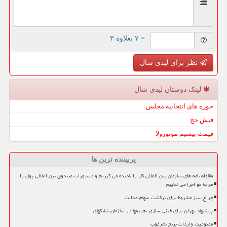
= ۷ بعلاوه ۳
نظر برای لیدی شال
لینک دوستان لیدی شال
حوزه های انتخابیه مجلس
فیش حج
قیمت بیسیم موتورولا
پربیننده ترین ها
مقاوله نامه های سازمان بین المللی کار را نادیده می گیریم و دستورات صندوق بین المللی پول را
مو به مو اجرا می نماییم
چراغ سبز مشروط برای برگشت سهام عدالت
پیشنهاد تهران برای خنثی سازی تحریمها در سازمان شانگهای
ممنوعیت واردات برنج نامرغوب