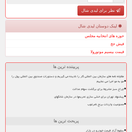
نظر برای لیدی شال
لینک دوستان لیدی شال
حوزه های انتخابیه مجلس
فیش حج
قیمت بیسیم موتورولا
پربیننده ترین ها
مقاوله نامه های سازمان بین المللی کار را نادیده می گیریم و دستورات صندوق بین المللی پول را
مو به مو اجرا می نماییم
چراغ سبز مشروط برای برگشت سهام عدالت
پیشنهاد تهران برای خنثی سازی تحریمها در سازمان شانگهای
ممنوعیت واردات برنج نامرغوب
پربحث ترین ها
سقوط آزاد قیمت خودرو در بازار