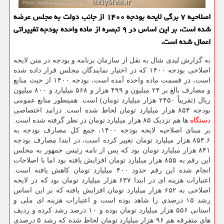
اصلاحیه ۷ برگی لایحه بودجه ۱۴۰۰ از جانب دولت به مجلس عرضه
شده است، بر این اساس در ۹ تبصره از ماده واحده بودجه تغییراتی
اعمال شده است.
به گزارش لیدی شال به نقل از سازمان برنامه و بودجه در متن لایحه
اصلاحی بودجه ۱۴۰۰ که در اختیار نمایندگان مجلس قرار داده شده
است، در قسمت ماده واحده آمده است، بودجه ۱۴۰۰ از حیث منابع
و مصارف بالغ بر ۲۴ میلیون و ۴۹۹ هزار و ۵۶۸ میلیارد و ۸۰۰ میلیون
ریال (تقریباً ۲۴۵۰ هزار میلیارد تومان) است. همینطور منابع عمومی
بودجه ۸۵۴ هزار میلیارد تومان لحاظ شده است. درامد اختصاصی
دستگاه
ها هم نزدیک ۸۵ هزار میلیارد تومان در نظر گرفته شده است.
بر مبنای اصلاحیه لایحه بودجه ۱۴۰۰، جمع کل مصارف بودجه به
۸۵۴.۶ هزار میلیارد تومان تغییر کرده است، در ابتدا مصارف بودجه
۸۴۱ هزار میلیارد تومان بود که پس از نامه رئیس جمهور به مجلس
این رقم به ۸۵۵ هزار میلیارد تومان افزایش یافته بود اما با اصلاحات
انجام شده این رقم حدود ۴۰۰ میلیارد تومان کاهش یافته است.
اعتبارات هزینه ای در ابتدا ۶۳۷ هزار میلیارد تومان بود که در لایحه
اصلاحی به ۶۵۲ هزار میلیارد تومان افزایش یافته که بر این اساس
رشد ۱۵ درصدی را شاهد بوده است و اعتبارات هزینه ای ملی و
استانی ۵۵۶ هزار میلیارد تومان بوده و ۱۰ درصد رشد کرده و ردیف
های متفرقه هم ۹۶ هزار میلیارد تومان لحاظ شده که رشد ۵ درصدی