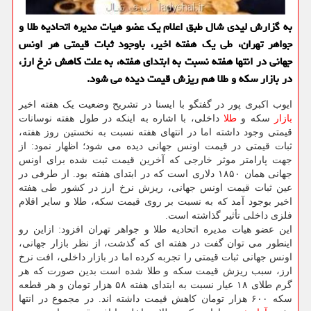
به گزارش لیدی شال طبق اعلام یک عضو هیات مدیره اتحادیه طلا و
جواهر تهران، طی یک هفته اخیر، باوجود ثبات قیمتی هر اونس
جهانی در انتها هفته نسبت به ابتدای هفته، به علت کاهش نرخ ارز،
در بازار سکه و طلا هم ریزش قیمت دیده می شود.
ایوب اکبری پور در گفتگو با ایسنا در تشریح وضعیت یک هفته اخیر
بازار
سکه و
طلا
داخلی، با اشاره به اینکه در طول هفته نوسانات
قیمتی وجود داشته اما در انتهای هفته نسبت به نخستین روز هفته،
ثبات قیمتی در قیمت اونس جهانی دیده می شود؛ اظهار نمود: از
جهت پارامتر موثر خارجی که آخرین قیمت ثبت شده برای اونس
جهانی همان ۱۸۵۰ دلاری است که در ابتدای هفته بود. از طرفی در
عین ثبات قیمت اونس جهانی، ریزش نرخ ارز در کشور طی هفته
اخیر بوجود آمد که به نسبت بر روی قیمت سکه، طلا و سایر اقلام
فلزی داخلی تأثیر گذاشته است.
این عضو هیات مدیره اتحادیه طلا و جواهر تهران افزود: ازاین رو
اینطور می توان گفت در هفته ای که گذشت، از نظر بازار جهانی،
اونس جهانی ثبات قیمتی را تجربه کرده اما در بازار داخلی، افت نرخ
ارز، سبب ریزش قیمت سکه و طلا شده است بدین صورت که هر
گرم طلای ۱۸ عیار نسبت به ابتدای هفته ۵۸ هزار تومان و هر قطعه
سکه ۶۰۰ هزار تومان کاهش قیمت داشته اند. در مجموع در انتها