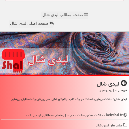
صفحه مطالب لیدی شال
صفحه اصلی لیدی شال
لیدی شال
فروش شال و روسری
لیدی شال: لطافت، زیبایی، اصالت در یک قاب. با
لیدی شال
، هر روزتان یک استایل بی‌نظیر.
ladyshal.ir - مالکیت معنوی سایت لیدی شال متعلق به مالکین آن می باشد
میانبرهای لیدی شال