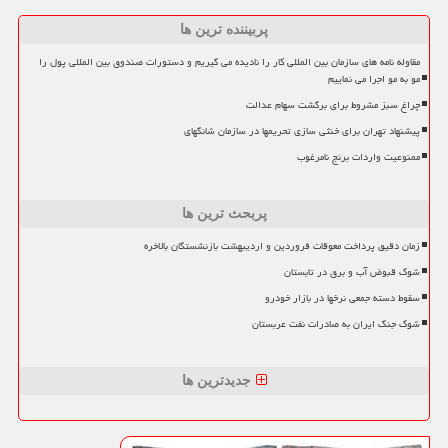
پربیننده ترین ها
مقاوله نامه های سازمان بین المللی کار را نادیده می گیریم و دستورات صندوق بین المللی پول را
مو به مو اجرا می نماییم
چراغ سبز مشروط برای برگشت سهام عدالت
پیشنهاد تهران برای خنثی سازی تحریمها در سازمان شانگهای
ممنوعیت واردات برنج نامرغوب
پربحث ترین ها
زمان دقیق پرداخت معوقات فروردین و اردیبهشت بازنشستگان بالاخره
شوک قبوض آب و برق در تابستان
سقوط دسته جمعی نرخها در بازار خودرو
شوک جنگ ایران به صادرات نفت عربستان
جدیدترین ها