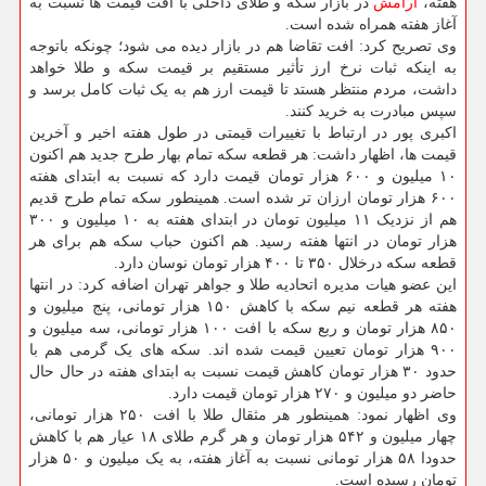
هفته،
آرامش
در بازار سکه و طلای داخلی با افت قیمت ها نسبت به
آغاز هفته همراه شده است.
وی تصریح کرد: افت تقاضا هم در بازار دیده می شود؛ چونکه باتوجه
به اینکه ثبات نرخ ارز تأثیر مستقیم بر قیمت سکه و طلا خواهد
داشت، مردم منتظر هستد تا قیمت ارز هم به یک ثبات کامل برسد و
سپس مبادرت به خرید کنند.
اکبری پور در ارتباط با تغییرات قیمتی در طول هفته اخیر و آخرین
قیمت ها، اظهار داشت: هر قطعه سکه تمام بهار طرح جدید هم اکنون
۱۰ میلیون و ۶۰۰ هزار تومان قیمت دارد که نسبت به ابتدای هفته
۶۰۰ هزار تومان ارزان تر شده است. همینطور سکه تمام طرح قدیم
هم از نزدیک ۱۱ میلیون تومان در ابتدای هفته به ۱۰ میلیون و ۳۰۰
هزار تومان در انتها هفته رسید. هم اکنون حباب سکه هم برای هر
قطعه سکه درخلال ۳۵۰ تا ۴۰۰ هزار تومان نوسان دارد.
این عضو هیات مدیره اتحادیه طلا و جواهر تهران اضافه کرد: در انتها
هفته هر قطعه نیم سکه با کاهش ۱۵۰ هزار تومانی، پنج میلیون و
۸۵۰ هزار تومان و ربع سکه با افت ۱۰۰ هزار تومانی، سه میلیون و
۹۰۰ هزار تومان تعیین قیمت شده اند. سکه های یک گرمی هم با
حدود ۳۰ هزار تومان کاهش قیمت نسبت به ابتدای هفته در حال حال
حاضر دو میلیون و ۲۷۰ هزار تومان قیمت دارد.
وی اظهار نمود: همینطور هر مثقال طلا با افت ۲۵۰ هزار تومانی،
چهار میلیون و ۵۴۲ هزار تومان و هر گرم طلای ۱۸ عیار هم با کاهش
حدودا ۵۸ هزار تومانی نسبت به آغاز هفته، به یک میلیون و ۵۰ هزار
تومان رسیده است.