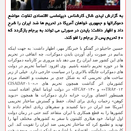
به گزارش لیدی شال كارشناس دیپلماسی اقتصادی تفاوت مواضع
دموكراتها و جمهوری خواهان آمریكا در تحریم ها ضد ایران را شرح
داد و اظهار داشت: بایدن در صورتی می تواند به برجام بازگردد كه
۶۰ تحریم پس از برجام را لغو كند.
حسین حاجیلو در گفتگو با خبرنگار مهر، اظهار داشت: به جهت اینکه
بدانیم در صورت رأی آوردن بایدن دموکرات، چه اتفاقی در تحریم
های این کشور ضد ایران رخ می دهد باید مروری بر کارنامه دموکرات
ها در حوزه تحریم داشته باشیم. وی افزود: اساساً تحریم در دولت
های دموکرات جایگاه بالاتری را در سیاست خارجی دارد. خیلی از زیر
ساخت های تحریمی که به شکل جدی بر معیشت و اقتصاد مردم
کشورمان اثر گذاشت همچون تحریم های «CISADA۲۰۱۰»،
«TRA۲۰۱۲» و «IFCA۲۰۱۳» در دولت اوباما اتفاق افتاده است.
همینطور اعضای وزارت خزانه داری دموکرات ها همچون «دیوید
کوهن» زحمات زیادی برای ایجاد، حفظ و گسترش ساختار تحریمی
آمریکا ضد ایران در دنیا کشیدند و سفرهای زیادی انجام دادند تا
کشورها را به قطع همکاری با ایران متقاعد کنند حتی در زمان دولت
اول اوباما، خود هیلاری کلینتون با سفر به کشورهای مختلف آنها را
تهدید و تطمیع کرد که ساختار تحریمی ضد ایران را تقویت کند. این
کارشناس دیپلماسی اقتصادی با اشاره به اینکه ترامپ، میوه درخت