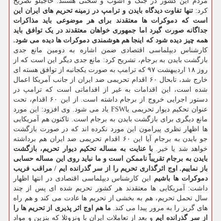
مردم این کشور در جنگ و آشوب و سختی هستند. حاجیلو تصریح
کرد:
تنها تفاوت دیدگاه بایدن و ترامپ در زمینه تحریم های ایران این
است که دموکرات ها معتقدند برای هر موضوعی باید مذاکرات
جداگانه صورت گیرد اما جمهوری خواهان معتقدند در یک توافق باید
همه چیز دیده شود که اینجا هم هوشمندی دموکرات ها دیده می شود.
کارشناس دیپلماسی اقتصادی ضمن اشاره به دومین مانع جدی
بازگشت بایدن به برجام، تشریح کرد: مانع جدی دیگر این است که از
روز ۱۸ اردیبهشت ۹۷ که ترامپ به صورت یکجانبه از توافق هسته ای
خارج شد، تابحال ۶۰ اقدام تحریمی ضد ایران از جانب آمریکا اعمال
شده است، این اقدامات به غیر از اقداماتی است که ترامپ در
دستور اجرایی خروج از برجام داشته است. از این ۶۰ اقدام، تحت
عنوان تحکیم دیوار تحریمی یاFSW یاد می شود. وی افزود: این مورد
مانع دیگری برای بازگشت بایدن به برجام است. تاکنون هم آمریکایی
ها اظهار نظری پیرامون این مورد نکرده اند که در صورت بازگشت
جو بایدن به برجام آیا این ۶۰ اقدام تحریمی ضد ایران هم برداشته
خواهد شد یا خیر.
با عنایت به مساله تحکیم دیوار تحریم، بازگشت
بایدن به برجام تقریباً ناممکن است و ما نباید روی این مساله حسابی
باز نماییم.
اوج اثرگذاری تحریم را از سر گذرانده ایم / مراقب فریب
دموکرات ها باشیم
این کارشناس دیپلماسی اقتصادی در انتها اظهار
داشت: آمریکایی ها معتقدند هر کشور تحریم شده ای پس از چند
سال تحمل تحریم، هم به بخشی از تحریم ها عادت می کند و هم راه
های گریز را به مرور پیدا می کند.
ما هم اوج اثر پذیری از تحریم ها را
از سر گذرانده ایم
و بعد از تعاملات ایران با ونزوئلا که بنزین و مواد