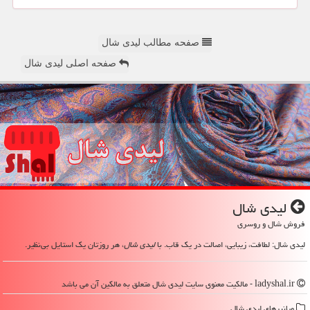
صفحه مطالب لیدی شال
صفحه اصلی لیدی شال
لیدی شال
فروش شال و روسری
لیدی شال: لطافت، زیبایی، اصالت در یک قاب. با
لیدی شال
، هر روزتان یک استایل بی‌نظیر.
ladyshal.ir - مالکیت معنوی سایت لیدی شال متعلق به مالکین آن می باشد
میانبرهای لیدی شال