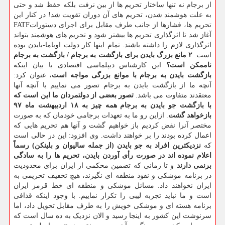
از برجام نه تنها ساختار تحریم ها از بین نرفت بلکه حفظ شد و حتی
به علت هوشمند شدن، تحریم های آن دوران تقویت شد! در کنار این
تحریم ها، فشارها از جانب طرف مقابل برای اجرای دستوراتFATF
آغاز شد تا اثرگذاری تحریم ها بیشتر شود و تحریم های هوشمند بتواند
اثرگذاری لازم را داشته باشند. تمام اینها کار دولت اوباما-بایدن بوده
است.
۲ مانع بزرگ بایدن برای بازگشت به برجام / بازگشت به برجام
ناممکن است؟
این کارشناس دیپلماسی اقتصادی با بیان اینکه
بازگشت بایدن به برجام با موانع بزرگی مواجه است
، عنوان کرد:
آنچه ما از بازگشت بایدن به برجام تصور می نماییم با آنچه آنها
معتقدند متفاوت می باشد.
تصور بعضی از دولتمردان ما این است که
با بازگشت جو بایدن به برجام همه چیز به ۱۸ اردیبهشت ماه ۹۷
بازخواهد گشت
. ازاین رو ما به تعهدات برجامی خودمان که به صورت
مختصر آنرا نقض کردیم باز خواهیم گشت و آنها هم تحریم هایی که
اعمال کرده بودند را بر خواهند داشت. وی افزود: این در حالی است
که
نزدیکترین افراد به جو بایدن (از جمله سالیوان و بلینکن) رسماً
اعلام نموده اند در صورت رأی آوردن بایدن، تحریم ها را به سادگی
برنمی دارند
و تا زمانی که تضمین محکمی از ایران برای محدودیت
در برنامه موشکی و نفوذ منطقه ای نگیرند، هیچ تخفیف تحریمی به
ایران نخواهند داد. مسائل موشکی و منطقه ای خط قرمز ایران
است و ما نباید تجربه لیبی را تکرار نماییم. با وجود اینکه قذافی
برنامه هسته ای و موشکی خویش را به طرف مقابل تحویل داد، اما
سرنوشت این کشور به اینجا رسید و الان نزدیک به ده سال است که