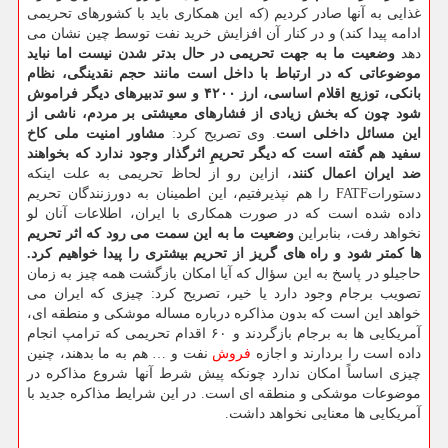
غذایی به آنها صادر کردیم (که این همکاری باید با کشورهای تحریمی
ادامه پیدا کند) و در کنار آن افزایش خرید نفت توسط چین نشان می
دهد
وضعیت ما به جهت تحریمی در حال بدتر شدن نیست اما نباید
موضوعاتی که در ارتباط با داخل است مانند حجم نقدینگی، نظام
بانکی، توزیع اقلام اساسی، ارز ۴۲۰۰ و سو تدبیرهای دیگر فراموش
شود چون که بخش زیادی از فشارهای معیشتی بر مردم، ناشی از
این مسائل داخلی است
. وی تصریح کرد:
مشاور امنیت ملی کاخ
سفید هم گفته است که دیگر تحریمِ اثرگذار وجود ندارد که بخواهند
ضد ایران اعمال کنند
، ازاین رو از لحاظ تحریمی به علت اینکه
دستوراتFATF را هم نپذیرفتیم، این اطمینان به دورزنندگان تحریم
داده شده است که در صورت همکاری با ایران، اطلاعات آنان لو
نخواهد رفت، بنابراین
وضعیت ما به این سمت می رود که اثر تحریم
ها کمتر شود و راه های گریز از تحریم بیشتری را پیدا خواهیم کرد.
حاجیلو در پاسخ به این سؤال که آیا امکان بازگشت همه چیز به زمان
تصویب برجام وجود دارد یا خیر، تصریح کرد: چیزی که ایران می
خواهد این است که بدون مذاکره درباره مساله موشکی و منطقه ای،
آمریکایی ها به برجام بازگردند و ۶۰ اقدام تحریمی که ترامپ انجام
داده است را بردارند و اجازه
فروش
نفت و … هم به ما بدهند، چنین
چیزی اساساً امکان ندارد چونکه پیش شرط آنها شروع مذاکره در
موضوعات موشکی و منطقه ای است. در این شرایط مذاکره جدید با
آمریکایی ها معنایی نخواهد داشت.