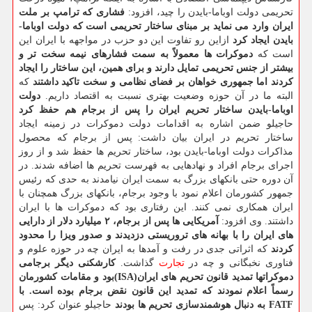
تحریمی دولت اوباما-بایدن را چید، افزود:
فشاری که ترامپ بر ملت
ایران وارد می نماید بر مبنای ساختار تحریمی است که دولت اوباما-
بایدن ایجاد کرد
ازاین رو تفاوت این دو حزب در مواجهه با ایران این
است که
دموکرات ها معمولاً به سمت فشارهای نیمه سخت تر و
بیشتر از جنس تحریمی تمایل دارند و برای همین، این ساختار را ایجاد
کردند اما جمهوری خواهان بر فضای نظامی و سخت تاکید داشتند
که
البته ما در آن حوزه وضعیت بهتری نسبت به اقتصاد داریم.
دولت
اوباما-بایدن ساختار تحریم ایران را پس از برجام هم حفظ کرد
حاجیلو ضمن اشاره به اقدامات دولت دموکرات در زمینه ایجاد
ساختار تحریم در ایران بیان داشت: پس از برجام که محصول
مذاکرات دولت اوباما-بایدن بود، ساختار تحریم ها حفظ شد و از روز
اجرای برجام افراد و نهادهایی به فهرست تحریم ها اضافه شدند. در
آن دوره حتی بانکهای بزرگ به سمت ایران نیامدند به حدی که رئیس
جمهور کشورمان اعلام نمود با وجود برجام، بانکهای بزرگ همچنان با
ایران همکاری نمی کنند. این رفتاری بود که دموکرات ها با ایران
داشتند. وی افزود:
آمریکایی ها پس از برجام، ۲ میلیارد دلار از دارایی
های ایران را با بهانه های تروریستی دزدیدند و صدور ویزا را محدود
کردند
که اثراتی جدی در رفت و آمدها به ایران چه در حوزه علوم و
فناوری نخبگانی و چه در
تجارت
گذاشت.
کارشکنی دیگر برجامی
دموکراتها تمدید قانون تحریم های ایران(ISA)بود و مقامات کشورمان
رسماً اعلام نمودند که تمدید این قانون نقض برجام بوده است.
با
FATF به دنبال هوشمندسازی تحریم ها بودند
حاجیلو عنوان کرد: پس