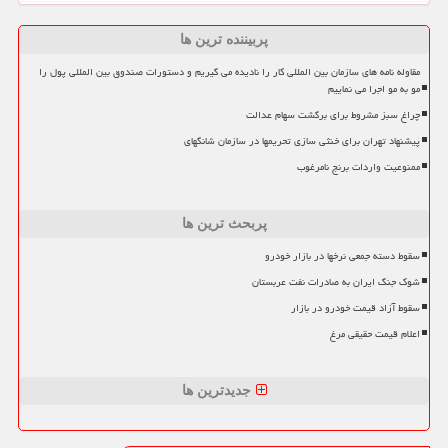
پربیننده ترین ها
مقاوله نامه های سازمان بین المللی کار را نادیده می گیریم و دستورات صندوق بین المللی پول را
مو به مو اجرا می نماییم
چراغ سبز مشروط برای برگشت سهام عدالت
پیشنهاد تهران برای خنثی سازی تحریمها در سازمان شانگهای
ممنوعیت واردات برنج نامرغوب
پربحث ترین ها
سقوط دسته جمعی نرخها در بازار خودرو
شوک جنگ ایران به صادرات نفت عربستان
سقوط آزاد قیمت خودرو در بازار
اعلام قیمت حقیقی مرغ
جدیدترین ها