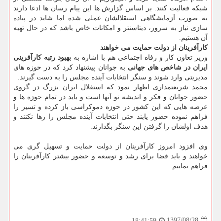
شبكه فعالیت كنند. بر اساس گزارش ها این پیام رسان ها ادعا دارند
به صورت آزمایشگاهی استقلالشان عملی شده اما شاید در پیاده
سازی نیاز به سرور، دیتاسنتر و امكانات خاص باشد كه در حال تهیه
آن هستیم.
كارآفرینان از دولت حمایت می خواهند
وزیر تعاون كار و رفاه اجتماعی هم با اشاره به
بهبود رتبه كارآفرینی
ایران در شاخص های جهانی
به جوانان پیشنهاد كرد كه در حوزه های
مدیریتی وارد شوند و سنگر انتخابات آینده مجلس را به دست گیرند.
محمد شریعتمداری اظهار نمود كه استقلال ایران بزرگ در گروی
حضور جوانان و فكر و اندیشه نو آنها است و باید در تمام حوزه ها و
عرصه هایی كه این كشور در حوزه دموكراسی باز كرده و تسیر را
فراهم نموده حضور یابند حتی انتخابات آینده مجلس را رها نكنند و
هدف اولشان را گرفتن این سنگر بگذارند.
وی افزود امروز كارآفرینان از دولت حمایت و تسهیل گری می
خواهند و باید فضا برای رشد و توسعه و حضور بیشتر كارآفرینان را
فراهم نماییم.
1397/08/28
18:41:59