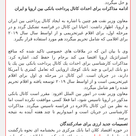
و حل میگردد.
ادامه مذاكرات برای احداث كانال پرداخت بانكی بین اروپا و ایران
معاون وزیر نفت هم چنین با اشاره به ایجاد كانال پرداختی بین ایران
و اروپا، اظهار داشت: احیانا این كانال در فرانسه تشكیل گردد و در
مرحله اول، برای اقلام غیرتحریمی و از اواسط سال سال ۲۰۱۹
برای اقلامی كه شامل تحریم میگردد هم مورد استفاده قرار بگیرد.
وی با بیان این كه در ملاقات های خصوصی تاكید شده كه منافع
استراتژیك اروپا اقتضا می كند برجام را حفظ كند، اشاره كرد:
مذاكرات كارشناسی برای احداث یك كانال پرداخت بانكی بین یك یا
دو بانك ایرانی و چند بانك كوچك اروپایی كه تعامل كمتری با آمریكا
دارند، در جریان است. این كانال در مرحله ی اول برای اقلام
غیرتحریمی است و از اواسط سال ۲۰۱۹ توسعه یافته و اقلام تحریم
شده را هم شامل میگردد.
معاون وزیر نفت در امور بین الملل افزود: مقرر است كانال بانكی
مذكور در اروپا تاسیس شود، اما فعلا كسی موافقت نكرده است اما
به نظر من این كانال بالاخره در فرانسه تاسیس میگردد. مذاكرات
كارشناسی در جریان است و امیدواریم تا چند هفته آینده به نتیجه
برسد.
تصمیمات جدید ارزی برای صادركنندگان
در حوزه اقتصاد كلان اما بانك مركزی در بخشنامه ای نحوه بازگشت