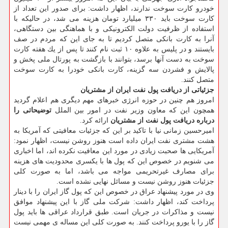
خودرو كارت سوخت ندارند، اظهار داشت: برای صدور این تعداد از
كارت سوخت باید ۳۳۰ میلیارد تومان هزینه می شد، در حالیكه با
استفاده از ظرفیت دولت الكترونیكی و با هماهنگی بین دستگاهی،
آنرا به كارت بانكی متصل كردیم تا به جای این كه مردم در صف
بایستند و در پلیس به علاوه ۱۰ ثبت نام كنند تا پس از یك هفته كارت
سوخت به دست آنها برسد، بتوانند با بازگشت به پورتال ملی پخش و
پالایش و فشردن سه گزینه، كارت بانكی خودرا به كارت سوخت
متصل كنند.
جزئیاتی از دریافت پول نفت ایران از مشتریان
امروز هم چنین در حوزه انرژی خبرهای مهم دیگری هم اعلام گردید
همچون این كه معاون وزیر نفت در امور بین الملل
توضیحاتی را
درباره دریافت پول نفت از مشتریان
ارائه كرد.
امیرحسین زمانی نیا با تاكید بر این كه جزئیات معافیتی كه آمریكا به
هشت مشتری نفت ایران داده است هنوز روشن نیست، اظهار نمود:
آمریكایی ها صحبت زیادی در مورد این معافیت نكرده اند، اما اخباری
می شنویم در خصوص این كه پول ها با یكسری محدودیت های هزینه
برای مصارف غیرتحریمی مواجه می باشد، اما به صورت كلی
جزئیات هنوز روشن نیست و مسائل نهایی نشده است.
وی در مورد پیشنهاد عراق در خصوص این كه پول گاز ایران را با دینار
پرداخت كند، اظهار داشت: شركت ملی گاز با این پیشنهاد موافق
نیست و مذاكرات در جریان است. طبق قرارداد عراقی ها باید پول
گاز را با یورو پرداخت كنند. به صورت كلی این مساله ی مهمی نیست