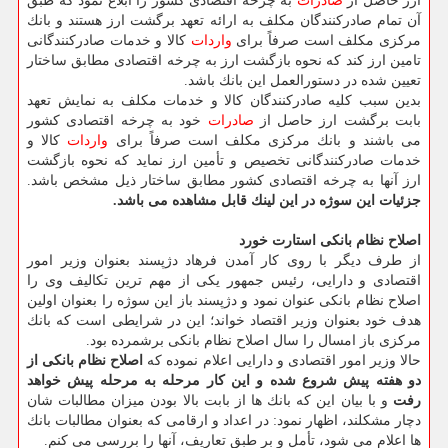
ارز حاصل از
صادرات
به چرخه اقتصادی كشور را ابلاغ نمود كه طبق
آن تمام صادركنندگان مكلف به ارائه تعهد برگشت ارز هستند و بانك
مركزی مكلف است صرفاً برای
واردات
كالا و خدمات صادركنندگانی
تامین ارز كند كه نحوه بازگشت ارز به چرخه اقتصادی مطابق ساختار
تعیین شده در دستورالعمل این بانك باشد.
بدین سبب كلیه صادركنندگان كالا و خدمات مكلف به نمایش تعهد
بابت برگشت ارز حاصل از
صادرات
خود به چرخه اقتصادی كشور
می باشند و بانك مركزی مكلف است صرفاً برای
واردات
كالا و
خدمات صادركنندگانی تخصیص و تأمین ارز نماید كه نحوه بازگشت
ارز آنها به چرخه اقتصادی كشور مطابق ساختار ذیل مشخص باشد.
جزئیات این سوژه در این لینك قابل مشاهده می باشد.
اصلاح نظام بانكی استارت خورد
از طرف دیگر با روی كار آمدن فرهاد دژپسند بعنوان وزیر امور
اقتصادی و دارایی، رئیس جمهور یكی از مهم ترین تكالیف وی را
اصلاح نظام بانكی عنوان نمود و دژپسند باز این سوژه را بعنوان اولین
هدف خود بعنوان وزیر اقتصاد خواند؛ این در شرایطی است كه بانك
مركزی باز امسال را سال اصلاح نظام بانكی برشمرده بود.
حالا وزیر امور اقتصادی و دارایی اعلام نموده كه
اصلاح نظام بانكی از
دو هفته پیش شروع شده و این كار مرحله به مرحله پیش خواهد
رفت
و با بیان این كه بانك ها از بابت بالا بودن میزان مطالبات شان
دچار مشكلند، اظهار نمود: در اعداد و ارقامی كه بعنوان مطالبات بانك
ها اعلام می شود، تأمل و بر طبق تعاریف، آنها را بررسی می كنم.