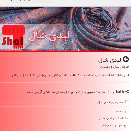
لیدی شال
فروش شال و روسری
لیدی شال: لطافت، زیبایی، اصالت در یک قاب. با
لیدی شال
، هر روزتان یک استایل بی‌نظیر.
ladyshal.ir - مالکیت معنوی سایت لیدی شال متعلق به مالکین آن می باشد
میانبرهای لیدی شال
درباره ما
بک لینک در لیدی شال
رپورتاژ در لیدی شال