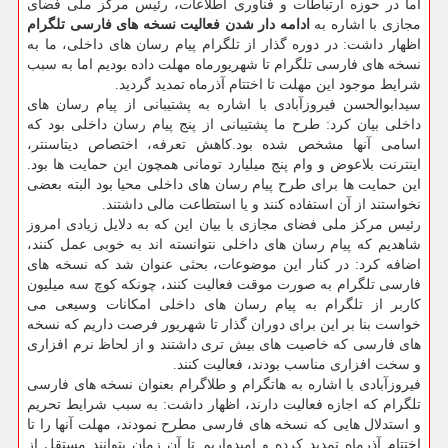
اما در حوزه ارتباطات و فناوری اطلاعات، رئیس مركز ملی فضای
مجازی با اشاره به
ادامه دار شدن فعالیت نسخه های فارسی تلگرام
اظهار داشت: در دوره گذار از تلگرام پیام رسان های داخلی، ما به
نسخه های فارسی تلگرام تا شهریورماه مهلت داده بودیم اما به سبب
شرایط موجود این مهلت تا اختتام آذرماه تمدید گردید.
سیدابوالحسن فیروزآبادی با اشاره به پشتیبانی از پیام رسان های
داخلی بیان كرد: طرح ما پشتیبانی از پنج پیام رسان داخلی بود كه
اسامی آنها مشخص شده بود.كاهش تعرفه، اختصاص دیتاسنتر،
اینترنت بلاعوض و وام پنج میلیارد تومانی همچون این حمایت ها بود.
این حمایت ها برای طرح پیام رسان های داخلی محیا بود البته بعضی
نخواستند از آن استفاده كنند و یا استطاعت مالی داشتند.
رئیس مركز ملی فضای مجازی با بیان این كه به دلایل زیادی امروز
شاهدیم كه پیام رسان های داخلی نتوانسته اند به خوبی عمل كنند،
اضافه كرد: در كنار این موضوعات، بحثی عنوان شد كه نسخه های
فارسی تلگرام به صورت موقت فعالیت كنند، چونكه كوچ سه میلیون
كاربر از تلگرام به پیام رسان های داخلی امكانات وسیعی می
خواست بنا بر این برای دوران گذار تا شهریور فرصت داریم كه نسخه
های فارسی كه خاصیت های بیش تری داشتند و از لحاظ نرم افزاری
و سخت افزاری مناسب بودند، فعالیت كنند.
فیروزآبادی با اشاره به هاتگرام و طلاگرام بعنوان نسخه های فارسی
تلگرام كه اجازه فعالیت دارند، اظهار داشت: به سبب شرایط تحریم
و استدلال هایی كه نسخه های فارسی مطرح نمودند، مهلت آنها را تا
اختتام آذرماه تمدید كرده و امیدواریم تا آن زمان بتوانند مستقل از