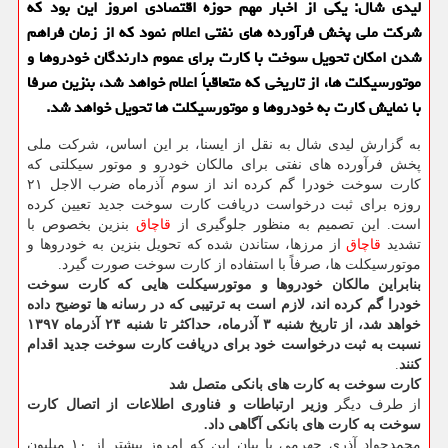
لیدی شال: یكی از اخبار مهم حوزه اقتصادی امروز این بود كه
شركت ملی پخش فرآورده های نفتی اعلام نمود كه از زمان فراهم
شدن امكان تحویل سوخت با كارت برای عموم دارندگان خودروها و
موتورسیكلت ها، از تاریخی كه متعاقباً اعلام خواهد شد، بنزین صرفا
با نمایش كارت به خودروها و موتورسیكلت ها تحویل خواهد شد.
به گزارش لیدی شال به نقل از ایسنا، بر این اساس، شركت ملی
پخش فرآورده های نفتی برای مالكان خودرو و موتور سیكلتی كه
كارت سوخت خودرا گم كرده اند از سوم آذرماه ضرب الاجل ۲۱
روزه برای ثبت درخواست دریافت كارت سوخت جدید تعیین كرده
است. این تصمیم به منظور جلوگیری از
قاچاق
بنزین بخصوص با
تشدید
قاچاق
از مرزها، ستاندن شده كه تحویل بنزین به خودروها و
موتورسیكلت ها، صرفاً با استفاده از كارت سوخت صورت گیرد.
بنابراین مالكان خودروها و موتورسیكلت هایی كه كارت سوخت
خودرا گم كرده اند، لازم است به ترتیبی كه در رسانه ها توضیح داده
خواهد شد، از تاریخ شنبه ۳ آذرماه، حداكثر تا شنبه ۲۴ آذرماه ۱۳۹۷
نسبت به ثبت درخواست خود برای دریافت كارت سوخت جدید اقدام
كنند
.
كارت سوخت به كارت های بانكی متصل شد
از طرف دیگر
وزیر ارتباطات و فناوری اطلاعات از اتصال كارت
سوخت به كارت های بانكی آگاهی داد.
محمدجواد آذری جهرمی با بیان این كه امروز بیشتر از ۱۰ میلیون