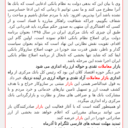
وی با بیان این كه بدهی دولت به نظام بانكی ادعایی است كه بانك ها
آنرا مطرح می كنند و ما نمی توانیم تا زمانی كه این ادعا حسابرسی
نشده باشد آنرا بپذیریم، افزود: باید با مردم صادق باشیم و مباحث را
شفاف بگوییم، چراكه شفافیت راهكار مبارزه با فساد است و از
كسی كه افشاگری آن منتهی به صدور حكم میگردد باید قدردانی كرد.
طبق آن چیزی كه بانك مركزی ایران در سال ۱۳۹۵ بعنوان برنامه
دولت برای اصلاح نظام بانكی اعلام نموده است، اولین گام این
اقدام، تقویت نقش نظارتی این نهاد است كه بتواند بعنوان سیاست
گذار و ناظر، نقش قدرت مند خودرا در جهت اصلاح سازوكار بانكی
ایفا كند كه شاید تنها بخشی كه تابحال از برنامه اصلاح نظام بانكی
ایران اجرا شده این مرحله باشد.
بازار
معاملات
نقدی و حواله ارز راه اندازی می شود
خبر دیگر حوزه اقتصاد كلان این بود كه رئیس كل بانك مركزی از
راه
اندازی
بازار
معاملات
آزاد نقدی و حواله ارزی در آینده نزدیك
خبر داد.
به قول عبدالناصر همتی این
بازار
مبتنی بر سازوكار حراج و با هدف
كشف قیمت ارز و تسهیل تامین نیازهای خدماتی و خرد مردم و با
مشاركت بانك ها و صرافی های مجاز و نظارت و بازارگردانی بانك
مركزی راه اندازی میگردد.
او همینطور گفته است كه با آغاز فعالیت این
بازار
صادركنندگان باز
می توانند برمبنای مقرراتی كه اعلام خواهد شد بخشی از ارز
صادراتی خودرا در این
بازار
عرضه كنند.
تمدید مهلت نسخه های فارسی تلگرام تا آذرماه