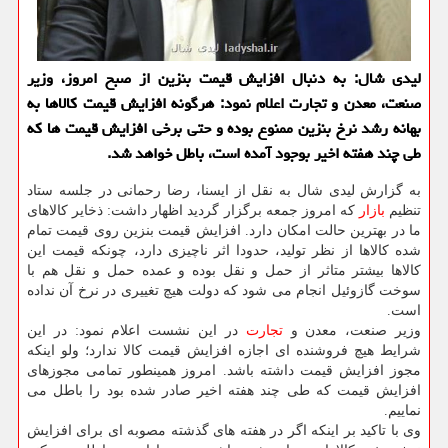
لیدی شال: به دنبال افزایش قیمت بنزین از صبح امروز، وزیر
صنعت، معدن و تجارت اعلام نمود: هرگونه افزایش قیمت كالاها به
بهانه رشد نرخ بنزین ممنوع بوده و حتی برخی افزایش قیمت ها كه
طی چند هفته اخیر بوجود آمده است، باطل خواهد شد.
به گزارش لیدی شال به نقل از ایسنا، رضا رحمانی در جلسه ستاد
تنظیم
بازار
كه امروز جمعه برگزار گردید اظهار داشت: ذخایر كالاهای
ما در بهترین حالت امكان دارد. افزایش قیمت بنزین روی قیمت تمام
شده كالاها از نظر تولید، حدودا اثر ناچیزی دارد، چونكه قیمت این
كالاها بیشتر متاثر از حمل و نقل بوده و عمده حمل و نقل هم با
سوخت گازوئیل انجام می شود كه دولت هیچ تغییری در نرخ آن نداده
است.
وزیر صنعت، معدن و
تجارت
در این نشست اعلام نمود: در این
شرایط هیچ فروشنده ای اجازه افزایش قیمت كالا ندارد؛ ولو اینكه
مجوز افزایش قیمت داشته باشد. امروز همینطور تمامی مجوزهای
افزایش قیمت كه طی چند هفته اخیر صادر شده بود را باطل می
نماییم.
وی با تاكید بر اینكه اگر در هفته های گذشته مصوبه ای برای افزایش