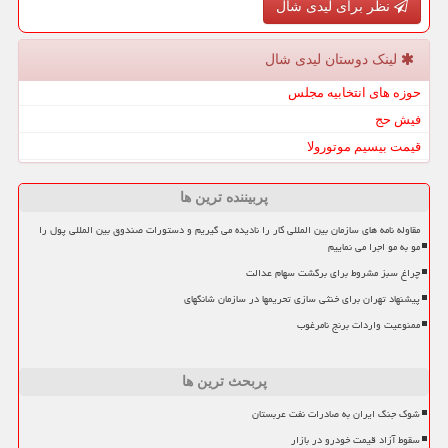
نظر برای لیدی شال
لینک دوستان لیدی شال
حوزه های انتخابیه مجلس
فیش حج
قیمت بیسیم موتورولا
پربیننده ترین ها
مقاوله نامه های سازمان بین المللی کار را نادیده می گیریم و دستورات صندوق بین المللی پول را
مو به مو اجرا می نماییم
چراغ سبز مشروط برای برگشت سهام عدالت
پیشنهاد تهران برای خنثی سازی تحریمها در سازمان شانگهای
ممنوعیت واردات برنج نامرغوب
پربحث ترین ها
شوک جنگ ایران به صادرات نفت عربستان
سقوط آزاد قیمت خودرو در بازار