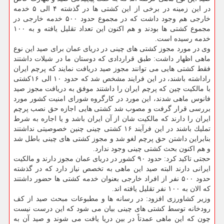
در این زمینه در برخی از این كشتی ها در گذشته ۴ الی ۵ خدمه
خارجی هم وجود داشت كه در مجموع حدود ۵۰۰ خدمه خارجی در
مجموع كشتی ها بودند و هم اكنون این تعداد تقلیل یافته و به ۱۰۰
خدمه رسیده است.
وی در مورد مجوز كشتی های چینی در دریای عمان برای صید این نوع
ماهی اظهار داشت: طبق قراردادی كه دوستان ما در شیلات داشتند
فقط كشتی هایی می توانند مجوز صید دریافت نمایند كه پرچم ایران
راداشته باشند، در این فرایند مشخص شد كه حدود ۱۰ الی ۱۶كشتی
با مالكیت چین كه پرچم ایران را داشتند موفق به دریافت مجوز صید
فانوس ماهی شدند، این مورد در كارگروه شورای امنیت كشور مورد
بررسی قرار گرفت و مصوب شد كشتی هایی اجازه حق نصب پرچم
ایران را دارند كه مالكیت شان از آن ایران باشد و یا اجاره به شرط
تملیك باشند در این فرآیند ۱۶ كشتی چینی چنین خصوصیتی نداشتند
بنابراین داشتن حق پرچم لغو شد و مجوز كشتی های چینی باطل شد
و هم اكنون بحث كشتی چینی وجود ندارد.
حجتی تاكید كرد: حدود ۹۰ كشور در دریای عمان مجوز دارند و مالكیت
ایرانی دارند البته صید این ماهی به تخصص نیاز دارد كه در گذشته
حدود ۵۰۰ نفر از افراد خارجی بعنوان خدمه كشتی ها حضور داشتند
كه الان به ۱۰۰ نفر تقلیل یافته اند.
وزیر كشاورزی افزود: در رسانه ها و مطبوعات مبحث صید از كف
رودخانه توسط كشتی های چینی بیان می شود كه این درست نیست
چون كه این ماهی عمدتاً در بین دریا یافت می شوند و صید آن به