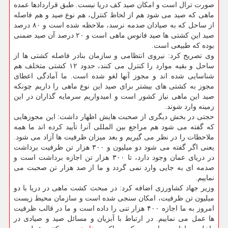
صورت ترال است و امكان صید كف دریا نیست. طبق قراردادها عمده
ماهی كه صید می شود هم از لحاظ كنترل، هم نوع صید و هم فاصله
از ساحل كه به صیادان صدمه نرسد، ملاحظه شده است و ۸۰ درصد
صید این كشتی ها صید فانوس ماهی است و ۲۰ درصد آن صید ضمنی
بوده كه طبیعی است.
وی تصریح كرد: نیروی انتظامی و سازمان بنادر فاصله كشتی ها از
ساحل و بقیه موارد را كنترل می كنند، حدود ۱۲ كشتی متخلف هم
شناسایی شده اند و مجوز آنها لغو شده است. ما آمادگی اعطای
مجوز به كشتی های بیشتر برای صید این نوع ماهی را داریم چونكه
صید این ماهی نیاز كشور است و امیدواریم سرمایه گذاران در این
زمینه وارد شوند.
حجتی در بخش دیگری از صحبت هایش اظهار داشت: این مجوزهایی
كه گفته می شود هم مراجع بین المللی آنرا تأیید كرده اند ما همه
ملاحظات را در نظر می گیریم و بعد میزان ظرفیت ها آزاد می شود.
یعنی اگر گفته می شود دو میلیون و ۳۰۰ هزار تن ظرفیت برداشت
در دریای عمان وجود دارد، تا ۳۰۰ هزار تن اجازه برداشت است و
صدمه ای به جایی وارد نمی گردد و ما از صد هزار تن صحبت می
نماییم.
وزیر جهاد كشاورزی اضافه كرد: در مبحث كشت ماهی در دریا با دو
میلیون تن ظرفیت، امكان سنجی شده است و سازمان محیط زیست
امروز به ما اجازه ۴۰۰ هزار تنی را داده است و ما در قالب ظرفیت
ها عمل می نماییم. در ارتباط با آبزیان و مسائل صید و صیادی در