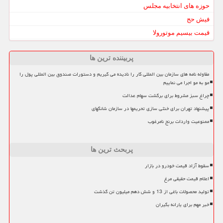
حوزه های انتخابیه مجلس
فیش حج
قیمت بیسیم موتورولا
پربیننده ترین ها
مقاوله نامه های سازمان بین المللی کار را نادیده می گیریم و دستورات صندوق بین المللی پول را
مو به مو اجرا می نماییم
چراغ سبز مشروط برای برگشت سهام عدالت
پیشنهاد تهران برای خنثی سازی تحریمها در سازمان شانگهای
ممنوعیت واردات برنج نامرغوب
پربحث ترین ها
سقوط آزاد قیمت خودرو در بازار
اعلام قیمت حقیقی مرغ
تولید محصولات باغی از 13 و شش دهم میلیون تن گذشت
خبر مهم برای یارانه بگیران