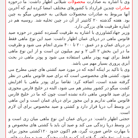
وی با اشاره به صادارت
محصولات
شیلاتی اظهار داشت: ما درحوزه
صادرات
چندین قرارداد با كشورهای مختلف امضا كرده ایم كه آخرین
آنها مربوط به صادرات محصولات شیلاتی به خصوص میگو به چین
بود. هفته گذشته ۲۰ كانتینر از آن در چین تخلیه شد. روسیه هم در
اینباره ظرفیت های بزرگی دارد.
وزیر جهادكشاورزی با اشاره به ظرفیت گسترده كشور در حوزه صید
فانوس ماهی در دریای عمان اظهار داشت: صید این نوع ماهی فقط
در دریای عمان و در عمق ۲۰۰ تا ۴۰۰ متری انجام می شود و ظرفیت
ما در این بخش ۲ الی ۲ و نیم میلیون تن است و از این نوع ماهی
فقط برای تهیه پودر ماهی استفاده می شود و پودر ماهی در بحث
آبزی پروری بسیار مهم می باشد.
وی با تاكید بر اینكه آنچه كه در مورد صید كشتی های چینی مطرح می
شود، كشتی های مخصوصی است كه برای صید فانوس ماهی در نظر
گرفته شده است، اضافه كرد: تقاضا برای پودر ماهی با افزایش
كشت میگو در كشور بیشتر هم می شود، البته در خلیج فارس مجوزی
برای صید فانوس ماهی داده نشده است چون كه ما در خلیج فارس
فانوس ماهی نداریم و این مجوز برای دریای عمان است و این ماهی
در وسط آب دریا قرار دارد و كشتی و صید مخصوص برای آن لازم
است.
حجتی اظهار داشت: در دریای عمان این نوع ماهی میان زی است و
در وسط دریا زندگی می كند و صید آن باید با كشتی های مخصوص و
با مهارت خاص صورت گیرد، هم اكنون حدود ۱۲۰كشتی مجوز برای
صید این نوع ماهی گرفته اند كه به علت پیچیدگی صید و مهارت خاص