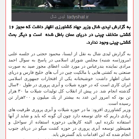
به گزارش لیدی شال وزیر جهاد كشاورزی اظهار داشت كه مجوز ۱۶
كشتی متخلف چینی در دریای عمان باطل شده است و دیگر بحث
كشتی چینی وجود ندارد.
به گزارش لیدی شال به نقل از ایسنا، محمود حجتی در جلسه علنی
امروز(سه شنبه) مجلس شورای اسلامی در پاسخ به سوال احمد
مرادی نماینده بندرعباس در مورد علت اعطای مجوز صید به صورت
صنعتی به كشتی هایی با مالكیت چین در آب های خلیج فارس و دریای
عمان اظهار داشت: خوشبختانه یكی از افتخارات جمهوری اسلامی
ایران كاری است كه در حوزه شیلات و آبزی پروری در طول ۴۰سال
گذشته انجام شد. در پیش از انقلاب كل تولیدات شیلات ما ۳۰ هزار
تن بود كه امروز این عدد به بیشتر از یك میلیون و ۲۰۰هزار تن
رسیده است.
وزیر كشاورزی افزود: ما در حوزه شیلات و آبزی پروری ظرفیت های
زیادی داریم كه جای توسعه دارد چون آن گونه كه باید و شاید از آنها
استفاده نكرده ایم، البته كارهایی درحوزه استفاده از سواحل و
همینطور توسعه آبزی پروری در حوزه كشت میگو در دریای جنوب
انجام شده كه این اقدامات باید گسترش یابد.