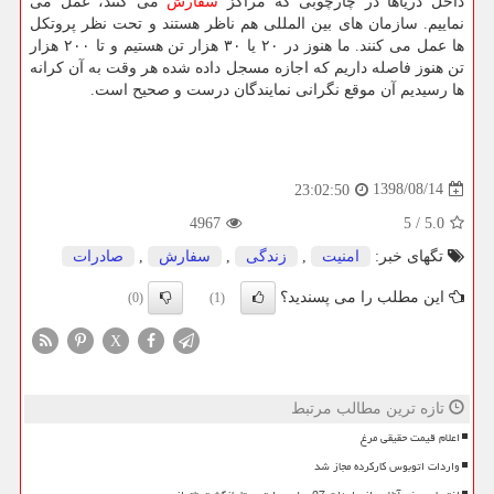
داخل دریاها در چارچوبی كه مراكز
سفارش
می كنند، عمل می
نماییم. سازمان های بین المللی هم ناظر هستند و تحت نظر پروتكل
ها عمل می كنند. ما هنوز در ۲۰ یا ۳۰ هزار تن هستیم و تا ۲۰۰ هزار
تن هنوز فاصله داریم كه اجازه مسجل داده شده هر وقت به آن كرانه
ها رسیدیم آن موقع نگرانی نمایندگان درست و صحیح است.
1398/08/14
23:02:50
4967
5
/
5.0
تگهای خبر:
امنیت
,
زندگی
,
سفارش
,
صادرات
این مطلب را می پسندید؟
(0)
(1)
X
تازه ترین مطالب مرتبط
اعلام قیمت حقیقی مرغ
واردات اتوبوس کارکرده مجاز شد