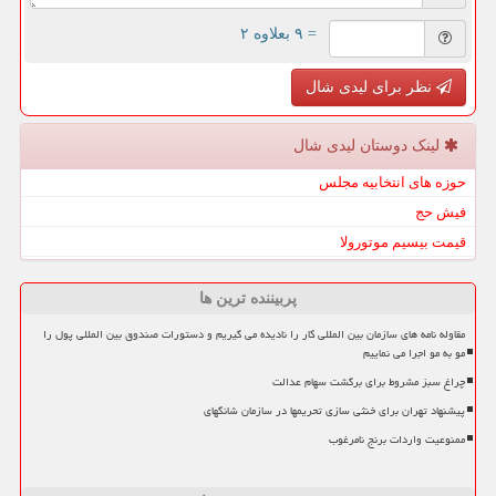
= ۹ بعلاوه ۲
نظر برای لیدی شال
لینک دوستان لیدی شال
حوزه های انتخابیه مجلس
فیش حج
قیمت بیسیم موتورولا
پربیننده ترین ها
مقاوله نامه های سازمان بین المللی کار را نادیده می گیریم و دستورات صندوق بین المللی پول را
مو به مو اجرا می نماییم
چراغ سبز مشروط برای برگشت سهام عدالت
پیشنهاد تهران برای خنثی سازی تحریمها در سازمان شانگهای
ممنوعیت واردات برنج نامرغوب