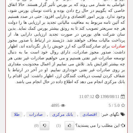
عواملی به شمار می روند كه بر بورس تأثیر گزار هستند. حالا اتفاق
خاصی كه بگوییم در حال رخ دادن بوده و باعث نوسان بورس شود،
وجود ندارد. وزیر امور اقتصادی و دارایی افزود: حتی در صدد هستیم
كه آئین نامه مربوط به معافیت مالیاتی تجدید بر ارزیابی ها را دولت
هر چه سریعتر تصویب كند تا به رونق بیشتر بورس كمك نماید. بدین
سان شركت های بورس در صورت تجدید ارزیابی دارایی ها، از
پرداخت مالیات معاف خواهند شد. دژپسند در ارتباط با صدور مجوز
صادرات
برای صادركنندگانی كه ارز خویش را باز نگردانده اند، اظهار
داشت: صدور مجوز صادرات، دارای روال خود است ما به دنبال
توسعه صادرات غیر نفتی هستیم و می خواهیم صادرات غیر نفتی هر
چه بیشتر افزایش یابد. تلاش می نماییم از اعمال محدودیت مقداری
بر روی صادرات غیر نفتی خودداری نماییم. او در آخر در ارتباط با
شفاف كردن لیست دریافت كنندگان ارز، اظهار داشت: این اقدام را
بانك مركزی انجام می دهد كه اطلاع داده در حال انجام می باشد.
1398/08/11
11:07:12
4895
5
/
5.0
تگهای خبر:
اقتصادی
,
بانك مركزی
,
صادرات
,
طلا
این مطلب را می پسندید؟
(0)
(1)