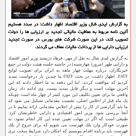
به گزارش لیدی شال وزیر اقتصاد اظهار داشت: در صدد هستیم
آئین نامه مربوط به معافیت مالیاتی تجدید بر ارزیابی ها را دولت
تصویب كند، در این صورت شركت های بورس در صورت تجدید
ارزیابی دارایی ها از پرداخت مالیات معاف می گردند.
به گزارش لیدی شال به نقل از مهر، فرهاد دژپسند وزیر امور اقتصاد
و دارایی ظهر امروز( چهارشنبه) در حاشیه جلسه هیئت دولت در جمع
خبرنگاران، درباره مهلت چهار ماهه به ایران برای تصویب لوایح
FATF، اظهار داشت: در بحث FATF ما چندین بار درخواست تمدید
كردیم كه موافقت كردند، اما این دفعه به ما اخطار دادند كه این
آخرین مهلت است و دیگر قابل تمدید نیست. وی ادامه داد: زمان
واقعی ما برای تعیین تكلیف این مورد كمتر از چهار ماه است چونكه
یك ماه قبل از اجلاس اصلی، نشست مقدماتی تشكیل می شود كه
ما باید گزارشی از كار را پیش از اجلاس مقدماتی ارائه نماییم تا در
آنجا بررسی شود. وزیر امور اقتصادی و دارایی خاطرنشان كرد:
طبیعی است كه اگر در مهلت تعیین شده این كار انجام نشود، به
صورت خودكار وارد بلك فهرست می شویم كه برای خروج از بلك
فهرست باید برنامه اقدام بنویسیم كه امكان دارد شرایط سخت تری