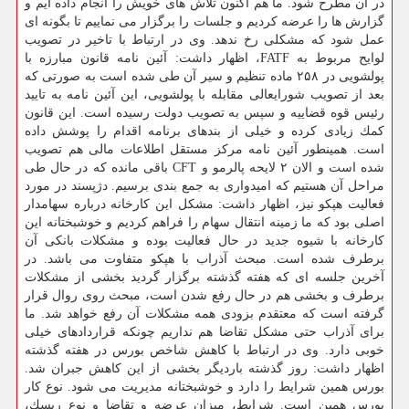
در آن مطرح شود. ما هم اكنون تلاش های خویش را انجام داده ایم و
گزارش ها را عرضه كردیم و جلسات را برگزار می نماییم تا بگونه ای
عمل شود كه مشكلی رخ ندهد. وی در ارتباط با تاخیر در تصویب
لوایح مربوط به FATF، اظهار داشت: آئین نامه قانون مبارزه با
پولشویی در ۲۵۸ ماده تنظیم و سیر آن طی شده است به صورتی كه
بعد از تصویب شورایعالی مقابله با پولشویی، این آئین نامه به تایید
رئیس قوه قضاییه و سپس به تصویب دولت رسیده است. این قانون
كمك زیادی كرده و خیلی از بندهای برنامه اقدام را پوشش داده
است. همینطور آئین نامه مركز مستقل اطلاعات مالی هم تصویب
شده است و الان ۲ لایحه پالرمو و CFT باقی مانده كه در حال طی
مراحل آن هستیم كه امیدواری به جمع بندی برسیم. دژپسند در مورد
فعالیت هپكو نیز، اظهار داشت: مشكل این كارخانه درباره سهامدار
اصلی بود كه ما زمینه انتقال سهام را فراهم كردیم و خوشبختانه این
كارخانه با شیوه جدید در حال فعالیت بوده و مشكلات بانكی آن
برطرف شده است. مبحث آذراب با هپكو متفاوت می باشد. در
آخرین جلسه ای كه هفته گذشته برگزار گردید بخشی از مشكلات
برطرف و بخشی هم در حال رفع شدن است، مبحث روی روال قرار
گرفته است كه معتقدم بزودی همه مشكلات آن رفع خواهد شد. ما
برای آذراب حتی مشكل تقاضا هم نداریم چونكه قراردادهای خیلی
خوبی دارد. وی در ارتباط با كاهش شاخص بورس در هفته گذشته
اظهار داشت: روز گذشته باردیگر بخشی از این كاهش جبران شد.
بورس همین شرایط را دارد و خوشبختانه مدیریت می شود. نوع كار
بورس همین است. شرایط، میزان عرضه و تقاضا و نوع ریسك،