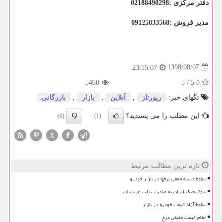
دفتر مرکزی :02188490298
مدیر فروش :09125833568
1398/08/07
23:15:07
5460
5
/
5.0
تگهای خبر:
رپورتاژ
,
آنلاین
,
بازار
,
بازرگانی
این مطلب را می پسندید؟
(0)
(1)
X
تازه ترین مطالب مرتبط
سقوط دسته جمعی نرخها در بازار خودرو
شوک جنگ ایران به صادرات نفت عربستان
سقوط آزاد قیمت خودرو در بازار
اعلام قیمت حقیقی مرغ