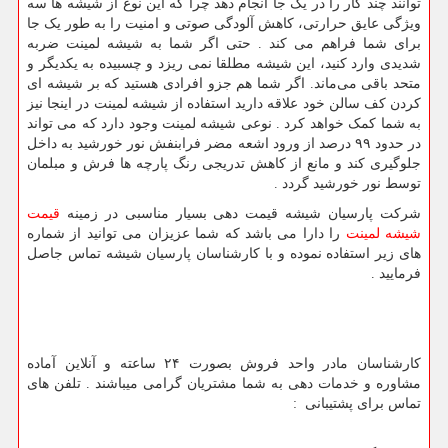
توانند چند کار را در یک جا انجام دهد چرا که این نوع از شیشه ها سه
ویژگی عایق حرارتی، کاهش آلودگی صوتی و امنیت را به طور یک جا
برای شما فراهم می کند . حتی اگر شما به شیشه لمینت ضربه
شدیدی وارد کنید، این شیشه مطلقا نمی ریزد و چسبیده به یکدیگر و
متحد باقی می‌ماند. اگر شما هم جزو افرادی هستید که بر شیشه ای
کردن کف سالن خود علاقه دارید استفاده از شیشه لمینت در اینجا نیز
به شما کمک خواهد کرد . نوعی شیشه لمینت وجود دارد که می تواند
در حدود ۹۹ درصد از ورود اشعه مضر فرابنفش نور خورشید به داخل
جلوگیری کند و مانع از کاهش تدریجی رنگ پارچه ها فرش و مبلمان
توسط نور خورشید گردد .
شرکت پارسیان شیشه قیمت دهی بسیار مناسبی در زمینه
قیمت
شیشه لمینت
را دارا می باشد که شما عزیزان می توانید از شماره
های زیر استفاده نموده و با کارشناسان پارسیان شیشه تماس جاصل
فرمایید .
کارشناسان مادر واحد فروش بصورت
۲۴
ساعته و آنلاین آماده
مشاوره و خدمات دهی به شما مشتریان گرامی میباشند . تلفن های
تماس برای پشتیبانی
: