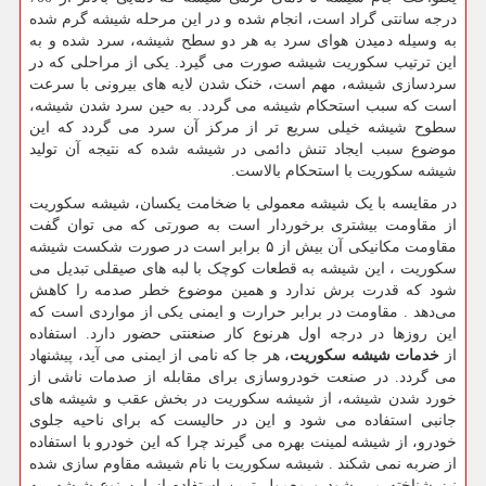
درجه سانتی گراد است، انجام شده و در این مرحله شیشه گرم شده
به وسیله دمیدن هوای سرد به هر دو سطح شیشه، سرد شده و به
این ترتیب سکوریت شیشه صورت می گیرد. یکی از مراحلی که در
سردسازی شیشه، مهم است، خنک شدن لایه های بیرونی با سرعت
است که سبب استحکام شیشه می گردد. به حین سرد شدن شیشه،
سطوح شیشه خیلی سریع تر از مرکز آن سرد می گردد که این
موضوع سبب ایجاد تنش دائمی در شیشه شده که نتیجه آن تولید
شیشه سکوریت با استحکام بالاست.
در مقایسه با یک شیشه معمولی با ضخامت یکسان، شیشه سکوریت
از مقاومت بیشتری برخوردار است به صورتی که می توان گفت
مقاومت مکانیکی آن بیش از ۵ برابر است در صورت شکست شیشه
سکوریت ، این شیشه به قطعات کوچک با لبه های صیقلی تبدیل می
شود که قدرت برش ندارد و همین موضوع خطر صدمه را کاهش
می‌دهد . مقاومت در برابر حرارت و ایمنی یکی از مواردی است که
این روزها در درجه اول هرنوع کار صنعنتی حضور دارد. استفاده
از
خدمات شیشه سکوریت
، هر جا که نامی از ایمنی می آید، پیشنهاد
می گردد. در صنعت خودروسازی برای مقابله از صدمات ناشی از
خورد شدن شیشه، از شیشه سکوریت در بخش عقب و شیشه های
جانبی استفاده می شود و این در حالیست که برای ناحیه جلوی
خودرو، از شیشه لمینت بهره می گیرند چرا که این خودرو با استفاده
از ضربه نمی شکند . شیشه سکوریت با نام شیشه مقاوم سازی شده
نیز شناخته می شود و معمول ترین استفاده از این نوع شیشه، به