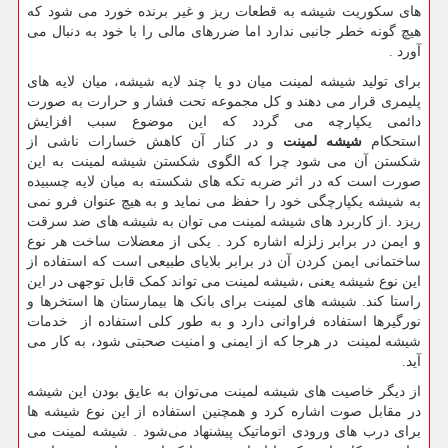
های سکوریت شیشه به قطعات ریز و غیر برنده خورد می شود که
هیچ گونه خطر جانبی ندارد اما ضررهای مالی را با خود به دنبال می
آورد .
برای تولید شیشه لمینت میان دو یا چند لایه شیشه، میان لایه های
پلیمری قرار می دهند و کل مجموعه تحت فشار و حرارت به صورت
دائمی یکپارچه می گردد که این موضوع سبب افزایش
استحکام
شیشه لمینت
و در کنار آن کاهش خسارات ناشی از
شکستن آن می شود چرا که الگوی شکستن شیشه لمینت به این
صورت است که در اثر ضربه تکه های شکسته به میان لایه چسبیده
به شیشه یکپارچگی خود را حفظ می نماید و به هیچ عنوان فرو نمی
ریزد .از کاربرد های شیشه لمینت می توان به شیشه های ضد سرقت
و ایمن در برابر زلزله اشاره کرد . یکی از معضلات ساخت هر نوع
ساختمانی ایمن کردن آن در برابر بلایای طبیعی است که استفاده از
این نوع شیشه یعنی ،شیشه لمینت می تواند کمک قابل توجهی در این
راستا کند. شیشه های لمینت برای بانک ها بیمارستان ها استخرها و
نورگیرها استفاده فراوانی دارد و به طور کلی استفاده از خدمات
شیشه لمینت در هرجا که از ایمنی و امنیت صحبتی شود، به کار می
آید.
از دیگر خاصیت های شیشه لمینت می‌توان به عایق بودن این شیشه
در مقابل صوت اشاره کرد و همچنین استفاده از این نوع شیشه ها
برای درب های ورودی اتوماتیک پیشنهاد می‌شود . شیشه لمینت می