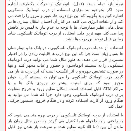
نیمه باز، تمام بسته (قفل)، اتوماتیک و حرکت یکطرفه اشاره
نمود
.
اگر بخواهیم به مزایای استفاده از درب اتوماتیک تلسکوپی
اشاره کنیم باید بگوییم که این نوع درب ها، عبور و مرور را راحت می
کند و از تلفات انرژی می کاهد. در کنار آن احتمال انتقال بیماری ها در
محل هایی نظیر بیمارستان ها با توجه به عدم نیاز به لمس در کاهش
پیدا می کند. مهم ترین دلیل استفاده از درب اتوماتیک تلسکوپی شاید
زیبایی قابل توجه این درب ها باشد.
استفاده از خدمات درب اتوماتیک تلسکوپی ، در بانک ها و بیمارستان
ها بسیار زیاد است چرا که این نوع درب ها قابلیت زیادی را در اختیار
مشتریان قرار می دهند. به طور مثال شما می توانید درب اتوماتیک
تلسکوپی را به سیستم اتوماسیون و حضور و غیاب مجهز کنید و تنها
در صورت تشخیص چهره و یا اثر انگشت است که این درب ها باز می
گردد. درب اتوماتیک تلسکوپی را می توان به سیستم کارت خوان
مجهز نمود که برای امنیت بیشتر در ورودی بانک ها و یا
مراکز
ATM
قابل استفاده است. امکان تنظیم ورود و خروج متفاوت
برای درب اتوماتیک تلسکوپی وجود دارد چرا که شما می توانید به
هنگام ورود از کارت استفاده کرده و در هنگام خروج، سنسور حرکتی
عمل کند.
با استفاده از درب اتوماتیک تلسکوپی از دربی بهره مند می شوید که
به راحتی و به دلخواه شما کنترل می گردد. به طور مثال زمان باز
ماندن آن بین 0 تا 40 ثانیه تنظیم شده و سرعت باز شدن نیز قابل