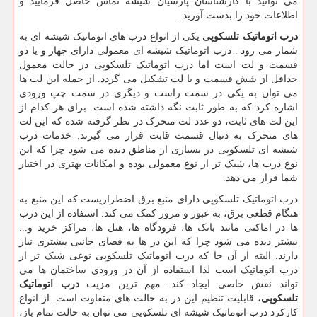
می توانید با کارشناسان پارسیان شیشه تماس حاصل فرمایید و
اطلاعات خود را بدست آورید .
درب اتوماتیک تلسکوپی
یکی از انواع درب های اتوماتیک شیشه ای به
شمار می رود . درب اتوماتیک شیشه ای معمولی دارای چهار و یا دو
قسمت و لت است اما درب اتوماتیک تلسکوپی در حالت معمول
حداقل از شش قسمت و یا لت تشکیل می گردد. از جمله این لت ها
می توان به یکی در سمت راست و دیگری در سمت چپ ورودی
اشاره کرد که به طور ثابت نگه داشته شده است. برای هر کدام از
این لت های ثابت، دو عدد لت متحرک در نظر گرفته شده که این لت
های متحرک به دنبال قسمت قابت قرار می گیرند. خدمات درب
شیشه ای تلسکوپی در بسیاری از مناطق دیده می شود چرا که این
نوع درب ها، شیک تر از نوع معمولی بوده و امکانات بهتری در اختیار
شما قرار می دهد.
درب اتوماتیک تلسکوپی دارای منبع برق اضطراریست که این منبع به
هنگام قطعی برق، به عبور و مرور کمک می کند. استفاده از این درب
ها در اماکنی مانند بانک ها، فرودگاه ها، هتل ها، مراکز خرید و...
بیشتر دیده می شود چرا که این در ها به فضای جانبی بیشتری نیاز
دارند. البته از آن جا که درب اتوماتیک تلسکوپی نوعی شیک تر از
درب اتوماتیک است لذا استفاده از آن در ورودی ساختمان ها می
تواند نقش خاصی ایجاد کند. مهم ترین مزیت
درب اتوماتیک
تلسکوپی
، قابلیت تنظیم این در به حالت های متفاوت است. از انواع
کارکرد درب اتوماتیک شیشه ای تلسکوپی می توان به حالت تمام باز،