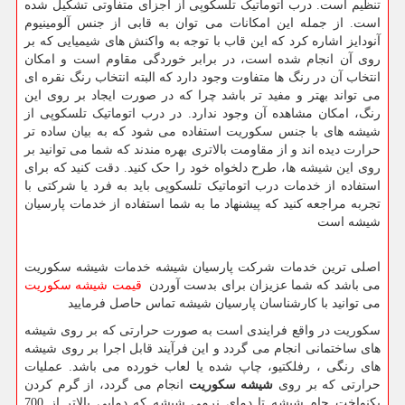
تنظیم است. درب اتوماتیک تلسکوپی از اجزای متفاوتی تشکیل شده
است. از جمله این امکانات می توان به قابی از جنس آلومینیوم
آنودایز اشاره کرد که این قاب با توجه به واکنش های شیمیایی که بر
روی آن انجام شده است، در برابر خوردگی مقاوم است و امکان
انتخاب آن در رنگ ها متفاوت وجود دارد که البته انتخاب رنگ نقره ای
می تواند بهتر و مفید تر باشد چرا که در صورت ایجاد بر روی این
رنگ، امکان مشاهده آن وجود ندارد. در درب اتوماتیک تلسکوپی از
شیشه های با جنس سکوریت استفاده می شود که به بیان ساده تر
حرارت دیده اند و از مقاومت بالاتری بهره مندند که شما می توانید بر
روی این شیشه ها، طرح دلخواه خود را حک کنید. دقت کنید که برای
استفاده از خدمات درب اتوماتیک تلسکوپی باید به فرد یا شرکتی با
تجربه مراجعه کنید که پیشنهاد ما به شما استفاده از خدمات پارسیان
شیشه است
اصلی ترین خدمات شرکت پارسیان شیشه خدمات شیشه سکوریت
می باشد که شما عزیزان برای بدست آوردن
قیمت شیشه سکوریت
می توانید با کارشناسان پارسیان شیشه تماس حاصل فرمایید
سکوریت در واقع فرایندی است به صورت حرارتی که بر روی شیشه
های ساختمانی انجام می گردد و این فرآیند قابل اجرا بر روی شیشه
های رنگی ، رفلکتیو، چاپ شده یا لعاب خورده می باشد. عملیات
حرارتی که بر روی
شیشه سکوریت
انجام می گردد، از گرم کردن
یکنواخت جام شیشه تا دمای نرمی شیشه که دمایی بالاتر از 700