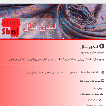
لیدی شال
فروش شال و روسری
لیدی شال: لطافت، زیبایی، اصالت در یک قاب. با
لیدی شال
، هر روزتان یک استایل بی‌نظیر.
ladyshal.ir - مالکیت معنوی سایت لیدی شال متعلق به مالکین آن می باشد
میانبرهای لیدی شال
درباره ما
بک لینک در لیدی شال
رپورتاژ در لیدی شال
مطالب لیدی شال