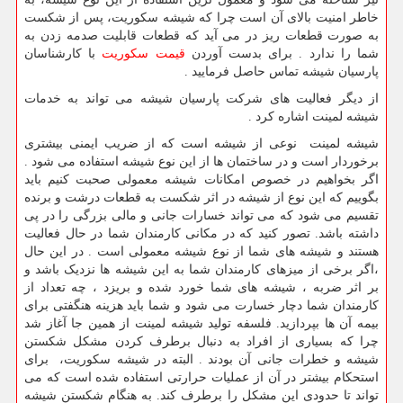
خاطر امنیت بالای آن است چرا که شیشه سکوریت، پس از شکست
به صورت قطعات ریز در می آید که قطعات قابلیت صدمه زدن به
شما را ندارد . برای بدست آوردن
قیمت سکوریت
با کارشناسان
پارسیان شیشه تماس حاصل فرمایید .
از دیگر فعالیت های شرکت پارسیان شیشه می تواند به خدمات
شیشه لمینت اشاره کرد .
شیشه لمینت نوعی از شیشه است که از ضریب ایمنی بیشتری
برخوردار است و در ساختمان ها از این نوع شیشه استفاده می شود .
اگر بخواهیم در خصوص امکانات شیشه معمولی صحبت کنیم باید
بگوییم که این نوع از شیشه در اثر شکست به قطعات درشت و برنده
تقسیم می شود که می تواند خسارات جانی و مالی بزرگی را در پی
داشته باشد. تصور کنید که در مکانی کارمندان شما در حال فعالیت
هستند و شیشه های شما از نوع شیشه معمولی است . در این حال
،اگر برخی از میزهای کارمندان شما به این شیشه ها نزدیک باشد و
بر اثر ضربه ، شیشه های شما خورد شده و بریزد ، چه تعداد از
کارمندان شما دچار خسارت می شود و شما باید هزینه هنگفتی برای
بیمه آن ها بپردازید. فلسفه تولید شیشه لمینت از همین جا آغاز شد
چرا که بسیاری از افراد به دنبال برطرف کردن مشکل شکستن
شیشه و خطرات جانی آن بودند . البته در شیشه سکوریت، برای
استحکام بیشتر در آن از عملیات حرارتی استفاده شده است که می
تواند تا حدودی این مشکل را برطرف کند. به هنگام شکستن شیشه