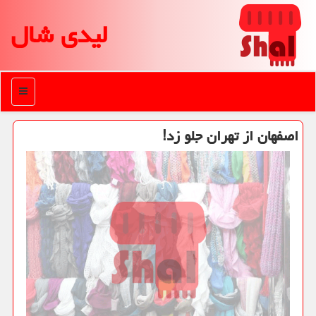
لیدی شال
منو
اصفهان از تهران جلو زد!