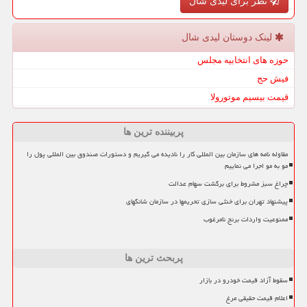
نظر برای لیدی شال
لینک دوستان لیدی شال
حوزه های انتخابیه مجلس
فیش حج
قیمت بیسیم موتورولا
پربیننده ترین ها
مقاوله نامه های سازمان بین المللی کار را نادیده می گیریم و دستورات صندوق بین المللی پول را
مو به مو اجرا می نماییم
چراغ سبز مشروط برای برگشت سهام عدالت
پیشنهاد تهران برای خنثی سازی تحریمها در سازمان شانگهای
ممنوعیت واردات برنج نامرغوب
پربحث ترین ها
سقوط آزاد قیمت خودرو در بازار
اعلام قیمت حقیقی مرغ