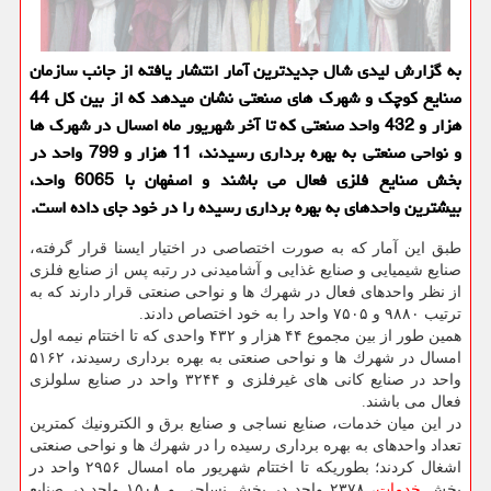
به گزارش لیدی شال جدیدترین آمار انتشار یافته از جانب سازمان
صنایع كوچك و شهرك های صنعتی نشان میدهد كه از بین كل 44
هزار و 432 واحد صنعتی كه تا آخر شهریور ماه امسال در شهرك ها
و نواحی صنعتی به بهره برداری رسیدند، 11 هزار و 799 واحد در
بخش صنایع فلزی فعال می باشند و اصفهان با 6065 واحد،
بیشترین واحدهای به بهره برداری رسیده را در خود جای داده است.
طبق این آمار كه به صورت اختصاصی در اختیار ایسنا قرار گرفته،
صنایع شیمیایی و صنایع غذایی و آشامیدنی در رتبه پس از صنایع فلزی
از نظر واحدهای فعال در شهرك ها و نواحی صنعتی قرار دارند كه به
ترتیب ۹۸۸۰ و ۷۵۰۵ واحد را به خود اختصاص دادند.
همین طور از بین مجموع ۴۴ هزار و ۴۳۲ واحدی كه تا اختتام نیمه اول
امسال در شهرك ها و نواحی صنعتی به بهره برداری رسیدند، ۵۱۶۲
واحد در صنایع كانی های غیرفلزی و ۳۲۴۴ واحد در صنایع سلولزی
فعال می باشند.
در این میان خدمات، صنایع نساجی و صنایع برق و الكترونیك كمترین
تعداد واحدهای به بهره برداری رسیده را در شهرك ها و نواحی صنعتی
اشغال كردند؛ بطوریكه تا اختتام شهریور ماه امسال ۲۹۵۶ واحد در
بخش
خدمات
، ۲۳۷۸ واحد در بخش نساجی و ۱۵۰۸ واحد در صنایع