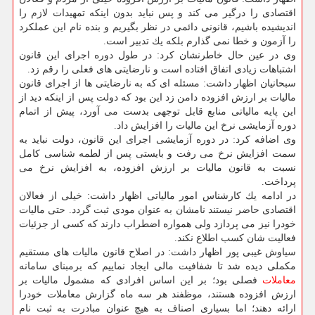
اقتصادی را درگیر می كند و پس نباید بدون اینكه تمهیدات لازم را
اندیشیده باشیم، قانونی دائمی در نظر بگیریم و بنده نام این عملكرد
را آزمون و خطا نمی گذارم بلكه یك تدبیر است.
وی در عین حال خاطرنشان كرد: در طول دوره اجرای این قانون
اشتباهات زیادی اتفاق افتاده است و نارضایتی های فعلی را رقم زد.
سبحانیان اظهار داشت: مسئله ای كه به نارضایتی ها از اجرای قانون
مالیات بر ارزش افزوده دامن زد این بود كه دولت پس از اینكه دید از
این پایه مالیاتی منابع قابل توجهی بدست می آورد، پیش از اتمام
دوره آزمایشی نرخ این مالیات را افزایش داد.
وی اضافه كرد: در دوره آزمایشی اجرای این قانون، دولت نباید به
سمت افزایش نرخ می رفت و بایستی پس از لطمه شناسی كامل
نسبت به قانون مالیات بر ارزش افزوده، به افزایش نرخ می
پرداخت.
در ادامه یك كارشناس امور مالیاتی اظهار داشت: خیلی از فعالان
اقتصادی حاضر نیستند نامشان به عنوان مودی ثبت گردد. حتی مالیات
خودرا نیز می پردازد ولی همواره اضطراب دارند كه كسی از جزئیات
فعالیت شان كسب اطلاع نكند.
سیاوش غیبی پور اظهار داشت: در اصلاح قانون مالیات های مستقیم
مكملی دیده شد تا شفافیت مالی ایجاد نماییم كه برمبنای سامانه
معاملات
فصلی بود؛ بر این اساس افرادی كه مشمول مالیات بر
ارزش افزوده هستند، موظفند هر سه ماه گزارش معاملات خودرا
ارائه دهند؛ اما بسیاری اصناف به هیچ عنوان مبادرت به ثبت نام