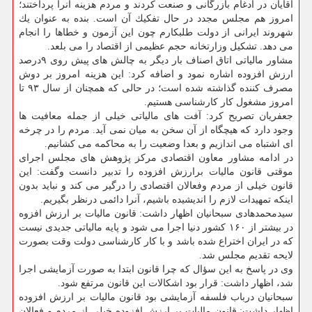
آقایان در ادغام بازرگانی و صنعت كردند و مردم هزینه آنرا پرداختند؛
امروز هم مجلس مجدد در حال تفكیك آن است. بنده به عنوان یك
شهروند ایرانی از دولت طلبكارم چون این آزمون و خطاها را انجام
می دهد. تشكیل وزارتخانه حجم عظیمی از اقتصاد را می بلعد.
مشاور مالیاتی اتاق اصناف بار دیگر به چالش های پیش روی ۹درصد
ارزش افزوده اشاره نمود و اضافه كرد: این هزینه امروز بر دوش
مصرف كننده گذاشته شده است؛ در حالی كه همچنان از سال ۹۳ تا
امروز مشغول كار كارشناسی هستیم.
جعفریان تصریح كرد: آفت های مالیاتی خیلی از جمله معافیت ها
وجود دارد كه هیچگاه از آن سخن به میان نمی آید. مردم را در چرخه
ای اشتباه می اندازیم و بعدا وضعیت را به محاكمه می كشانیم.
در ادامه مشاور معاون اقتصادی مركز پژوهش های مجلس اجرای
موقتی قانون مالیات برارزش افزوده را تدبیر دانست وگفت: این
قانون خیلی از مردم وفعالان اقتصادی را درگیر می كند و نباید بدون
اینكه تمهیدات لازم را اندیشیده باشیم، آنرا دائمی درنظر بگیریم.
سیدمحمدهادی سبحانیان اظهار داشت: قانون مالیات بر ارزش افزوه
در بیشتر از ۱۶۰ كشور دنیا اجرا می شود و پایه مالیاتی جدیدی نیست
كه در ایران اختراع شده باشد و با كار كارشناسی دولت وقت بصورت
لایحه تقدیم مجلس شد.
وی در پاسخ به این سؤال كه چرا قانون ابتدا به صورت آزمایشی اجرا
شد، اظهار داشت: قرار بود اشكالات این قانون مرتفع شود.
سبحانیان درباب فلسفه آزمایشی بود قانون مالیات بر ارزش افزوده
اظهار داشت: قانون مالیات بر ارزش افزوده خیلی از مردم و فعالان