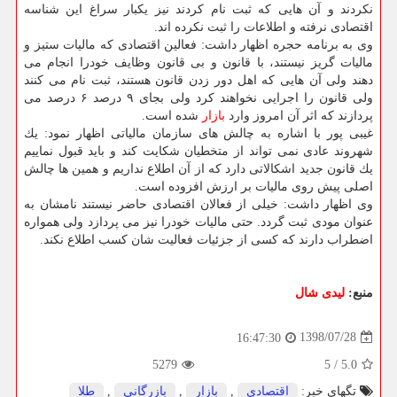
نكردند و آن هایی كه ثبت نام كردند نیز یكبار سراغ این شناسه
اقتصادی نرفته و اطلاعات را ثبت نكرده اند.
وی به برنامه حجره اظهار داشت: فعالین اقتصادی كه مالیات ستیز و
مالیات گریز نیستند، با قانون و بی قانون وظایف خودرا انجام می
دهند ولی آن هایی كه اهل دور زدن قانون هستند، ثبت نام می كنند
ولی قانون را اجرایی نخواهند كرد ولی بجای ۹ درصد ۶ درصد می
پردازند كه اثر آن امروز وارد
بازار
شده است.
غیبی پور با اشاره به چالش های سازمان مالیاتی اظهار نمود: یك
شهروند عادی نمی تواند از متخطیان شكایت كند و باید قبول نماییم
یك قانون جدید اشكالاتی دارد كه از آن اطلاع نداریم و همین ها چالش
اصلی پیش روی مالیات بر ارزش افزوده است.
وی اظهار داشت: خیلی از فعالان اقتصادی حاضر نیستند نامشان به
عنوان مودی ثبت گردد. حتی مالیات خودرا نیز می پردازد ولی همواره
اضطراب دارند كه كسی از جزئیات فعالیت شان كسب اطلاع نكند.
منبع:
لیدی شال
1398/07/28
16:47:30
5279
5
/
5.0
تگهای خبر:
اقتصادی
,
بازار
,
بازرگانی
,
طلا