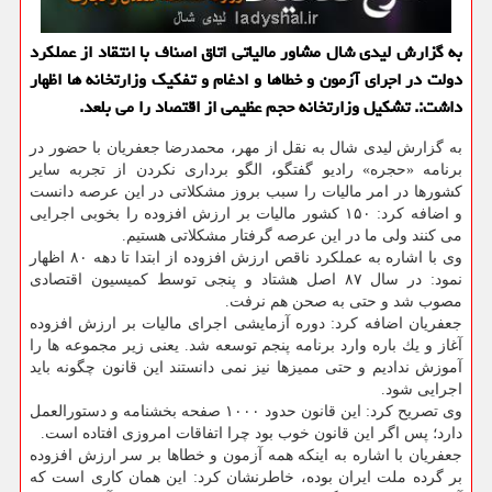
به گزارش لیدی شال مشاور مالیاتی اتاق اصناف با انتقاد از عملكرد
دولت در اجرای آزمون و خطاها و ادغام و تفكیك وزارتخانه ها اظهار
داشت:. تشكیل وزارتخانه حجم عظیمی از اقتصاد را می بلعد.
به گزارش لیدی شال به نقل از مهر، محمدرضا جعفریان با حضور در
برنامه «حجره» رادیو گفتگو، الگو برداری نكردن از تجربه سایر
كشورها در امر مالیات را سبب بروز مشكلاتی در این عرصه دانست
و اضافه كرد: ۱۵۰ كشور مالیات بر ارزش افزوده را بخوبی اجرایی
می كنند ولی ما در این عرصه گرفتار مشكلاتی هستیم.
وی با اشاره به عملكرد ناقص ارزش افزوده از ابتدا تا دهه ۸۰ اظهار
نمود: در سال ۸۷ اصل هشتاد و پنجی توسط كمیسیون اقتصادی
مصوب شد و حتی به صحن هم نرفت.
جعفریان اضافه كرد: دوره آزمایشی اجرای مالیات بر ارزش افزوده
آغاز و یك باره وارد برنامه پنجم توسعه شد. یعنی زیر مجموعه ها را
آموزش ندادیم و حتی ممیزها نیز نمی دانستند این قانون چگونه باید
اجرایی شود.
وی تصریح كرد: این قانون حدود ۱۰۰۰ صفحه بخشنامه و دستورالعمل
دارد؛ پس اگر این قانون خوب بود چرا اتفاقات امروزی افتاده است.
جعفریان با اشاره به اینكه همه آزمون و خطاها بر سر ارزش افزوده
بر گرده ملت ایران بوده، خاطرنشان كرد: این همان كاری است كه