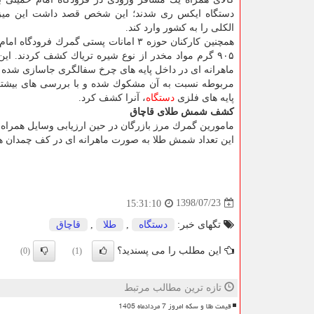
دستگاه ایكس ری شدند؛ این شخص قصد داشت این میز
الكلی را به كشور وارد كند.
۹۰۵ گرم مواد مخدر از نوع شیره تریاك كشف كردند. این
ماهرانه ای در داخل پایه های چرخ سفالگری جاسازی شده ب
مربوطه نسبت به آن مشكوك شده و با بررسی های بیشت
پایه های فلزی
دستگاه
، آنرا كشف كرد.
كشف شمش طلای قاچاق
مامورین گمرك مرز بازرگان در حین ارزیابی وسایل همراه یك 
این تعداد شمش طلا به صورت ماهرانه ای در كف چمدان ه
1398/07/23
15:31:10
تگهای خبر:
دستگاه
,
طلا
,
قاچاق
این مطلب را می پسندید؟
(0)
(1)
تازه ترین مطالب مرتبط
قیمت طلا و سکه امروز 7 مردادماه 1405