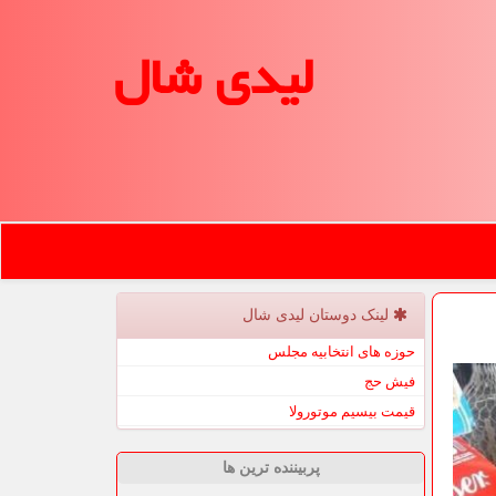
لیدی شال
لینک دوستان لیدی شال
حوزه های انتخابیه مجلس
فیش حج
قیمت بیسیم موتورولا
پربیننده ترین ها