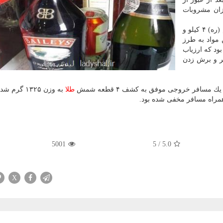
ان مشروبات
همچنین كاركنان حوزه ۳ امانات پستی گمرك فرودگاه امام (ره) ۴ كیلو و
 مواد به طرز
ود كه ارزیاب
ر و برش زدن
مسافر خروجی موفق به كشف ۴ قطعه شمش
طلا
به وزن ۱۳۲۵ گرم شدند.
مراه مسافر مخفی شده بود.
5001
5
/
5.0
X