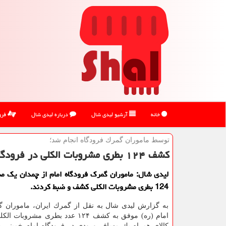
خانه
آرشیو لیدی شال
درباره لیدی شال
فرو
توسط ماموران گمرك فرودگاه انجام شد؛
كشف ۱۲۴ بطری مشروبات الكلی در فرودگام امام (ره)
لیدی شال: ماموران گمرك فرودگاه امام از چمدان یك م
124 بطری مشروبات الكلی كشف و ضبط كردند.
به گزارش لیدی شال به نقل از گمرك ایران، ماموران گ
امام (ره) موفق به كشف ۱۲۴ عدد بطری مشرو
كالای همراه یك مسافر ورودی در فرودگاه امام خمینی بع