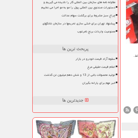
مقاوله نامه های سازمان بین المللی کار را نادیده می گیریم و
دستورات صندوق بین المللی پول را مو به مو اجرا می نماییم
چراغ سبز مشروط برای برگشت سهام عدالت
پیشنهاد تهران برای خنثی سازی تحریمها در سازمان شانگهای
ممنوعیت واردات برنج نامرغوب
پربحث ترین ها
سقوط آزاد قیمت خودرو در بازار
اعلام قیمت حقیقی مرغ
تولید محصولات باغی از 13 و شش دهم میلیون تن گذشت
خبر مهم برای یارانه بگیران
جدیدترین ها