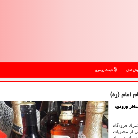
ش شال
قیمت روسری
سافر ورودی،
مرك فرودگاه
بات الكلی از محتویات
د از عبور از