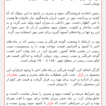
تومان است.
رئیس اتحادیه فروشندگان میوه و سبزی در پاسخ به این سؤال كه آیا
كشت و برداشت موز در جنوب ایران پاسخگوی نیاز خانواده ها هست
یا خیر، اظهار داشت: موز داخلی به میزان انبوه تولید نمی گردد و به
علت ساختار و كیفیت، بعنوان میوه مجلسی از آن یاد نمی شود؛ از
این رو تنها در واحدهای آبمیوه گیری برای شیر موز استفاده می گردد.
وی در ارتباط با وضعیت گوجه فرنگی و سیب زمینی كه در ماه های
اخیر با كمبود و افزایش قیمت مواجه بوده، با رد مسمومیت سیب
زمینی در بعضی نقاط كشور، تصریح كرد: در چند وقت اخیر قیمت
گوجه فرنگی و سیب زمینی روند نزولی گرفته و حداكثر قیمت هر
كیلو سیب زمینی در سطح شهر ۱۸۵۰ تا ۲۵۰۰ تومان است.
كارگر اضافه كرد: گوجه فرنگی در ماه های اخیر با وجود فراوانی این
محصول در
بازار
، تحت تأثیر تعطیلات ماه های محرم و صفر،
صادرات
بیش از اندازه و خرید برای تهیه رب قرار گرفت و قیمت هر كیلو از
این محصول حداكثر ۵۰۰۰ تومان است.
وی شرایط عرضه و كیفیت میوه و سبزی را بسیار مناسب دانست و
خاطرنشان كرد: در ماه صفر میزان تقاضا برای میوه با افت همراه
بوده و این در شرایطی است كه
بازار
با كمبود میوه روبرو نیست و