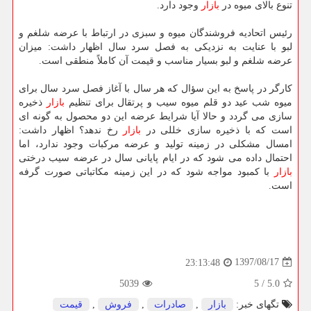
تنوع بالای میوه در
بازار
وجود دارد.
رئیس اتحادیه فروشندگان میوه و سبزی در ارتباط با عرضه شلغم و
لبو با عنایت به نزدیكی به فصل سرد سال اظهار داشت: میزان
عرضه شلغم و لبو بسیار مناسب و قیمت آن كاملاً منطقی است.
كارگر در پاسخ به این سؤال كه هر سال با آغاز فصل سرد سال برای
میوه شب عید دو قلم میوه سیب و پرتقال برای تنظیم
بازار
ذخیره
سازی می گردد و حالا آیا شرایط عرضه این دو محصول به گونه ای
است كه با ذخیره سازی خللی در
بازار
رخ ندهد؟ اظهار داشت:
امسال مشكلی در زمینه تولید و عرضه مركبات وجود ندارد، اما
احتمال داده می شود كه در ایام پایانی سال در عرضه سیب درختی
بازار
با كمبود مواجه شود كه در این زمینه مكاتباتی صورت گرفه
است.
1397/08/17
23:13:48
5039
5
/
5.0
تگهای خبر:
بازار
,
صادرات
,
فروش
,
قیمت