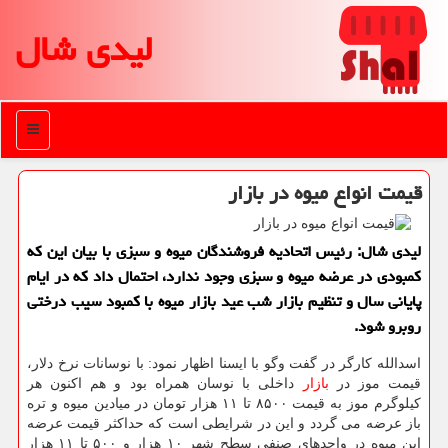
لیدی شال
منو
قیمت انواع میوه در بازار
لیدی شال: رئیس اتحادیه فروشندگان میوه و سبزی با بیان این كه
كمبودی در عرضه میوه و سبزی وجود ندارد، احتمال داد كه در ایام
پایانی سال و تنظیم بازار شب عید بازار میوه با كمبود سیب درختی
روبرو شود.
اسدالله كارگر در گفت وگو با ایسنا اظهار نمود: با نوسانات نرخ دلار،
قیمت موز در
بازار
داخلی با نوسان همراه بود و هم اكنون هر
كیلوگرم موز به قیمت ۸۵۰۰ تا ۱۱ هزار تومان در میادین میوه و تره
باز عرضه می گردد و این در شرایطی است كه حداكثر قیمت عرضه
این میوه در واحدهای صنفی سطح شهر ۱۰ هزار و ۵۰۰ تا ۱۱ هزار