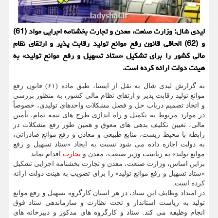
لیدی شال: وزارت صنعت، معدن و تجارت بخشنامه اجرایی مواد (61)
و (62) الحاقی قانون رفع موانع تولید رقابت پذیر و ارتقای نظام
مالی كشور را برای تشكیل «ستاد تسهیل و رفع موانع تولید» به
هیئت دولت ارائه كرده است.
به گزارش لیدی شال به نقل از ایسنا، طبق ماده (۶۱) قانون رفع
موانع تولید رقابت پذیر و ارتقای نظام مالی كشور، به منظور بررسی
و اتخاذ تصمیم درباب حل و فصل مشكلات واحدهای تولیدی، خصوصاً
در موارد مربوط به تكمیل و راه اندازی طرح های نیمه تمام، تأمین
مالی، تعیین تكلیف بدهی های معوق و همین طور رفع مشكلات در
رابطه با محیط زیست، منابع طبیعی و معادن و رفع موانع صادراتی،
به دولت اجازه داده می شود نسبت به ایجاد «ستاد تسهیل و رفع
موانع تولید» به ریاست وزیر صنعت، معدن و
تجارت
اقدام نماید.
براین اساس، وزارت صنعت، معدن و تجارت بخشنامه اجرایی تشكیل
«ستاد تسهیل و رفع موانع تولید» را برای تصویب به هیئت دولت ارائه
كرده است.
در امتداد وظایف این ستاد، در هر استان كارگروه تسهیل و رفع موانع
تولید به ریاست استاندار و تحت نظارت و سازماندهی ستاد فوق
انجام وظیفه می كند. ستاد و كارگروه های مذكور و دبیرخانه های