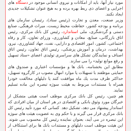
مورد نیاز آنها، باید از امكانات و نیروی انسانی موجود در
دستگاه
های
اجرایی و اعضای ذی ربط بهره برده و به هیچ عنوان تشكیلات جدیدی
ایجاد نكنند.
وزیر صنعت، معدن و تجارت (رئیس ستاد)، رئیسان سازمان های
برنامه و بودجه كشور، حفاظت محیط زیست، میراث فرهنگی، صنایع
دستی و گردشگری، ملی
استاندارد
، رئیس كل بانك مركزی، رئیس
اتاق بازرگانی، صنایع، معادن و كشاورزی، وزرای تعاون، كار و رفاه
اجتماعی، كشور، امور اقتصادی و دارایی، نفت، جهاد كشاورزی، نیرو،
بهداشت، درمان و آموزش پزشكی، رئیس اتاق تعاون، رئیس اتاق
اصناف و نمایندگان تشكل های سراسری تولیدی اعضای «ستاد تسهیل
و رفع موانع تولید» را می سازند.
مطابق این بخشنامه، بانك ها و مؤسسات اعتباری و صندوق های
حمایتی موظفند با تسهیلات یا موارد امهال مصوب در كارگروه تسهیل،
حداكثر ظرف مدت یك ماه موافقت كنند یا دلیلهای مخالفت خودرا
همراه با مستندات مربوط به هیئت سوژه تبصره این ماده تسلیم
نمایند.
هم چنین، رئیس كل بانك مركزی موظف است هیئتی متشكل از
خبرگان مورد وثوق بانكی و اقتصادی در هر استان از میان افرادی كه
استاندار پیشنهاد می دهد، تشكیل دهد. كسانی كه مورد تأیید رئیس كل
بانك مركزی قرار می گیرند و با حكم وی به عضویت هیئت های سوژه
این تبصره در می آیند، بعنوان نماینده رئیس كل محسوب می شوند.
این هیئت موظف است دلیلهای و مستندات بانك ها برای استنكاف از