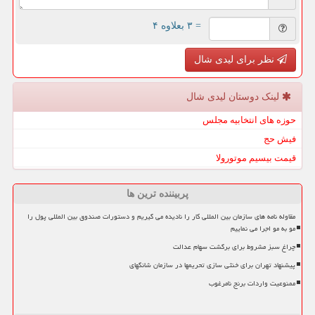
= ۳ بعلاوه ۴
نظر برای لیدی شال
لینک دوستان لیدی شال
حوزه های انتخابیه مجلس
فیش حج
قیمت بیسیم موتورولا
پربیننده ترین ها
مقاوله نامه های سازمان بین المللی کار را نادیده می گیریم و دستورات صندوق بین المللی پول را
مو به مو اجرا می نماییم
چراغ سبز مشروط برای برگشت سهام عدالت
پیشنهاد تهران برای خنثی سازی تحریمها در سازمان شانگهای
ممنوعیت واردات برنج نامرغوب