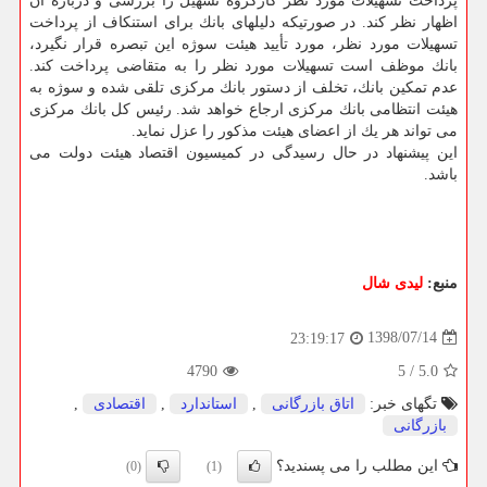
پرداخت تسهیلات مورد نظر كارگروه تسهیل را بررسی و درباره آن
اظهار نظر كند. در صورتیكه دلیلهای بانك برای استنكاف از پرداخت
تسهیلات مورد نظر، مورد تأیید هیئت سوژه این تبصره قرار نگیرد،
بانك موظف است تسهیلات مورد نظر را به متقاضی پرداخت كند.
عدم تمكین بانك، تخلف از دستور بانك مركزی تلقی شده و سوژه به
هیئت انتظامی بانك مركزی ارجاع خواهد شد. رئیس كل بانك مركزی
می تواند هر یك از اعضای هیئت مذكور را عزل نماید.
این پیشنهاد در حال رسیدگی در كمیسیون اقتصاد هیئت دولت می
باشد.
منبع:
لیدی شال
1398/07/14
23:19:17
4790
5
/
5.0
تگهای خبر:
اتاق بازرگانی
,
استاندارد
,
اقتصادی
,
بازرگانی
این مطلب را می پسندید؟
(0)
(1)