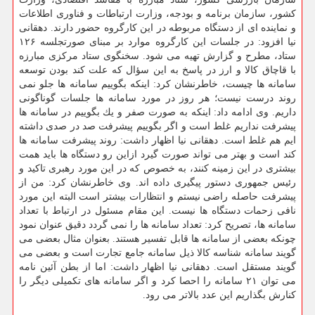
كشور، سازمان برنامه و بودجه، وزارت ارتباطات و فناوری اطلاعات
و نماینده ای از دستگاه مربوطه در این كارگروه حضور دارند. دهقانی
نیا افزود: در جلسات این كارگروه موارد بر مبنای صورتجلسه ۱۲۶
ستاد، مطرح و گزارش تهیه می شود. سخنگوی ستاد مركزی مبارزه
با قاچاق كالا و ارز در پاسخ به این سؤال كه علت كند بودن توسعه
سامانه ها چیست، خاطرنشان كرد: اینكه بگوییم سامانه ها جلو نمی
روند درست نیست؛ هر روز در مورد سامانه ها جلسات گوناگونی
داریم. وی ادامه داد: اینكه به صورت صفر و یك بگوییم در سامانه ها
پیشرفت نداریم غلط است و اگر بگوییم پیشرفت صد در صدی داشته
ایم هم غلط است. دهقانی نیا اظهار داشت: روند پیشرفت سامانه ها
كند است و بهتر می تواند صورت گیرد ازاین رو دستگاه ها باید همت
بیشتری در این زمینه كنند، به خصوص كه در این مورد رهبری تاكید و
رئیس جمهوری دستور پیگیری داده اند. وی خاطرنشان كرد: من از
پیشرفت حاصله راضی نیستم و انتظارات بیشتر است البته این مورد
نافی زحمات دستگاه ها نیست. این مقام مسئول در ارتباط با تعداد
سامانه ها، تصریح كرد: تعداد سامانه ها را نمی گردد دقیق عنوان نمود
چونكه بعضی از سامانه ها قابل تفسیر هستند. بعنوان مثال بعضی می
گویند سامانه شناسه كالا ذیل سامانه جامع تجارت است و بعضی می
گویند مستقل است. دهقانی نیا اظهار داشت: اما از بطن آئین نامه
می توان ۲۱ سامانه را احصا كرد و اگر سامانه های تكمیلی دیگر را
كنارش بگذاریم این عدد بالاتر می رود.