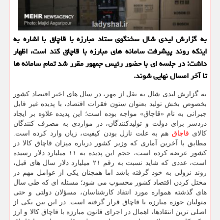
به گزارش لیدی شال سخنگوی ستاد مبارزه با قاچاق با اشاره به
اینكه روند پیشرفت سامانه های مبارزه با قاچاق كند است، اظهار
داشت: در جلسه ای با حضور رئیس جمهور مقرر شد تمام سامانه ها
تا آخر امسال نهایی شوند.
به گزارش لیدی شال به نقل از مهر، در سال های اخیر اقتصاد كشور
بخصوص بخش تولید بعنوان ستون فقرات اقتصاد، با پدیده غیر قابل
جبرانی به نام «قاچاق» مواجه بوده است؛ این پدیده علاوه بر ایجاد
دردسر برای دولت و تولیدكنندگان، در مواردی به مصرف كنندگان
كالای
قاچاق
هم به علت نازل بودن كیفیت، زیان وارد كرده است.
مطابق با آخرین آماری كه وزیر كشور درباره میزان قاچاق كالا در
كشور عرضه كرده است، حجم این پدیده به ۱۱ میلیارد دلار رسیده
است، عددی كه شاید نسبت به رقم ۲۱ میلیارد دلار سال های قبل،
روند نزولی به خود گرفته باشد اما همچنان یكی از عوامل مهم در
مختل كردن اقتصاد كشور محسوب می شود؛ مسئله ای كه طی سال
های گذشته همواره مورد انتقاد كارشناسان، مسؤلان دولتی و حتی
متولیان حوزه مبارزه با قاچاق قرار گرفته است. در این بین یكی از
اصلی ترین انتقادها، اهمال در اجرای قانون مبارزه با قاچاق كالا و ارز