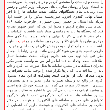
را لیست و زمانبندی را مشخص كردیم و در چارچوب یك صورتجلسه
به امضای وزرا و روسای سازمان های مربوطه، وزیر كشور و رئیس
ستاد رساندیم.
تمام دستگاههای مكلف شدند سامانه ها را تا اخر
امسال نهایی كنند
وی افزود: صورتجلسه مذكور را در جلسه اول
مرداد ماه امسال در حضور رئیس جمهور در چارچوب جلسه ۱۲۶
اعضای ستاد مطرح كردیم و محتوا این بود كه رئیس جمهور تصریح
كرد كه دستگاه ها باید به زمانبندی ستاد پایبند باشند و اقدامات را
انجام دهند تا امسال كار را نهایی و تمام نماییم. سخنگوی ستاد
مركزی مبارزه با قاچاق كالا و ارز درمورد سامانه جامع
تجارت
اظهار
داشت: سامانه جامع تجارت به دو بخش كلی تجارت داخلی و تجارت
خارجی تقسیم بندی می شود؛ كار زمین مانده ای در ارتباط با آنچه از
نظر فنی باید تهیه می شد نداریم چونكه مبحث مشخصا تبادل
اطلاعات است. وی ادامه داد: اما در این بین به واسطه تغییر مكرر
مدیران دستگاهی، در پیشبرد سامانه ها تعلل صورت می گیرد و دائم
باید از ابتدا اقداماتی كه بارها تكرار شده را توجیه نماییم.
تغییرات پی
درپی مدیران یكی از عوامل كندی پیشرفت كار
این مقام مسئول
افزود: در واقع به واسطه تغییرات مكرر مدیران، دائم تفسیرهای
بیشتری از نحوه كار صورت می گیرد. این مسئله خود یك مانع اصلی
در پیشبرد اهداف به حساب می آید. وی با اشاره به نظارت بر روند
پیشبرد سامانه ها، اضافه كرد: كارگروهی تحت عنوان كارگروه
تكنولوژی های جدید و سامانه های الكترونیك و هوشمند در دفتر
نظارت بر سامانه های الكترونیك و هوشمند داریم كه اعضایی از
سازمان بازرسی كشور، ستاد مبارزه با مفاسد اقتصادی، وزارت