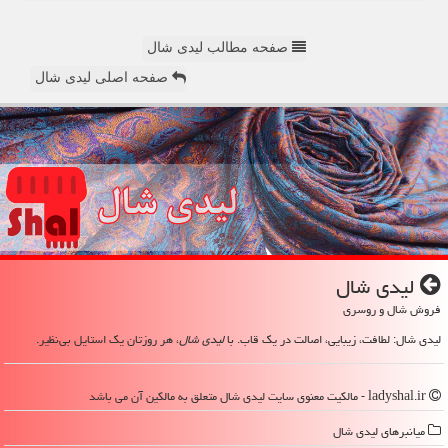
صفحه مطالب لیدی شال
صفحه اصلی لیدی شال
لیدی شال
فروش شال و روسری
لیدی شال: لطافت، زیبایی، اصالت در یک قاب. با
لیدی شال
، هر روزتان یک استایل بی‌نظیر.
ladyshal.ir - مالکیت معنوی سایت لیدی شال متعلق به مالکین آن می باشد
میانبرهای لیدی شال