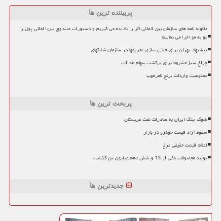
پربیننده ترین ها
مقاوله نامه های سازمان بین المللی کار را نادیده می گیریم و دستورات صندوق بین المللی پول را
مو به مو اجرا می نماییم
پیشنهاد تهران برای خنثی سازی تحریمها در سازمان شانگهای
چراغ سبز مشروط برای برگشت سهام عدالت
ممنوعیت واردات برنج نامرغوب
پربحث ترین ها
شوک جنگ ایران به صادرات نفت عربستان
سقوط آزاد قیمت خودرو در بازار
اعلام قیمت حقیقی مرغ
تولید محصولات باغی از 13 و شش دهم میلیون تن گذشت
جدیدترین ها