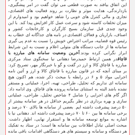
این اتفاق بیافتد به صورت قطعی می توان گفت در امر پیشگیری،
بازدارندگی، هدایت موثر و نظارت بر روند فعالیت های اقتصادی،
تجاری و مالی كنترل های خوبی را شاهد خواهیم بود و امیدوارم از
میزان تخلفات كاسته شود و سرعت عمل كار افزایش پیدا كند. با این
وجود چندی قبل سازمان بسیج كارگران و كارخانجات كشور و
اصناف، بازاریان و فعالان اقتصادی در نامه های جداگانه ای خطاب به
رئیس قوه قضاییه، مراتب اعتراض خویش را نسبت به عدم پی گیری
سامانه ها از جانب دستگاه های متولی اعلام و نسبت به این شرایط
ابراز نگرانی كرده بودند.
آخرین وضعیت سامانه های مبارزه با
قاچاق
در همین ارتباط حمیدرضا دهقانی نیا سخنگوی ستاد مركزی
مبارزه با قاچاق كالا و ارز در گفت و گو با خبرنگار مهر، تصریح كرد:
بر مبنای آنچه كه در قانون مبارزه با قاچاق كالا و ارز و آئین نامه
اجرایی مواد ۵ و ۶ در رابطه با مبحث ذكر شده، هم اكنون هیچ
سامانه ای نداریم كه تحلیل، طراحی، تهیه، اجرا، عملیاتی و مستقر
نشده باشد البته به استثنای سامانه پرونده های قاچاق. وی ادامه داد:
اگر گام های اجرایی را شامل ۴ شاخص تحلیل، طراحی، عملیاتی
سازی و بهره برداری در نظر بگیریم حداقل در هر سامانه بیشتر از
۵۰ درصد پیشرفت داشته ایم. بعضی از سامانه ها بالای ۷۰ درصد و
برخی سامانه ها بین ۶۰ تا ۷۰ درصد پیشرفت داشته اند. دهقانی نیا با
اشاره به موانع توسعه سامانه ها و استقرار نهایی، اظهار داشت:
مبحث اصلی تبادل اطلاعات بین سامانه ها است؛ در ستاد به تفكیك
هر دستگاه و سامانه و سیستم های هر دستگاهی اقدامات باقی مانده