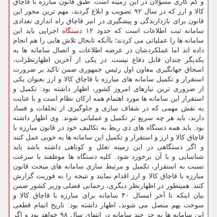
و كم كاری مسؤلان در این زمینه است. طبق قانون مبارزه با قاچاق
كالا و ارز كه در سال ۹۲ تصویب و ابلاغ گردید، مهم ترین محور این
قانون برای بازدارندگی و پیشگیری در امر قاچاق راه اندازی تعدادی
سامانه ثبت اطلاعات است كه حدود ۱۲
دستگاه
اجرایی باید این
سامانه ها را عملیاتی می كردند؛ باآنكه تابحال تلاش هایی را هم انجام
داده اند اما عملكردشان در عرضه اطلاعات و اتصال سامانه ها به
یكدیگر چندان قابل دفاع نیست. در یكی از آخرین اظهارنظرات،
اسحاق جهانگیری معاون اول رئیس جمهوری ضمن تاكید بر ضرورت
استقرار و تكمیل سامانه های مبارزه با قاچاق كالا و ارز بعنوان یكی
از ضروری ترین نیازهای امروز كشور، اظهار داشته بود: تكمیل و
استقرار این سامانه ها مورد اهتمام همه اركان نظام است و با عنایت
به نقش مهمی كه در شفاف سازی و جلوگیری از تخلفات و فساد
دارند، باید هر چه سریع تر تكمیل و عملیاتی شوند. وی اظهار داشته
بود: باید همه دستگاه های ذی ربط به تكالیف خود در قانون مبارزه با
قاچاق كالا و ارز و استقرار و تكمیل این سامانه ها به خوبی عمل كنند
و اگر دستگاهی در این زمینه تعلل و كوتاهی داشته باشد باید
شناسایی و با آن برخورد شود. كلیه دستگاه ها موظفند با سرعت
نسبت به استقرار، تكمیل و مرتبط سازی سامانه های مبحث قانون
مبارزه با قاچاق كالا و ارز اقدام نمایند و نتیجه را به فوریت گزارش
كنند. همینطور در اظهارنظر دیگری، رحمانی فضلی وزیر كشور ضمن
بیان اینكه تا آخر امسال ۴۰ سامانه برای مبارزه با قاچاق كالا و
سوخت بهم متصل می شوند، اظهار داشته بود: تاریخ اتمام قطعی
این سامانه ها به جز چند سامانه در انتهای سال ۹۸ خواهد بود و اگر