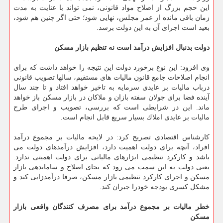
این حجم بزرگ از اصلاح مواد قانونی، نمی تواند با عنایت به مدت
زمان باقی مانده از عمر مجلس، نهایی شود؛ حتی اگر چنین هم شود،
بعید است اجرای آن به این دولت برسد.
دولت بدنبال افزایش درآمد است نه تنظیم بازار مسكن
وی افزود: این نوع برخورد دولت این نتیجه را خواهد داشت كه برای
انجام اصلاحات جامع قانون مالیات های مستقیم، سالها تصویب قانونی
درباب مالیات بر عایدی سرمایه به تاخیر خواهد افتاد و تا چند سال
آینده فضا برای جولان سفته بازان و ملاكان در بازار مسكن باز خواهد
ماند. این در شرایطی است كه بررسی، تصویب و اجرای طرح
مالیات بر عایدی املاك بسیار سریع قابل انجام است.
كارشناس اقتصادی تصریح كرد: در لایحه مالیات بر مجموع درآمد
افراد، آنچه برای دولت اهمیت دارد، افزایش درآمدهای دولت می
باشد و كاركرد تنظیمی ابزارهای مالیاتی برای دولت اهمیتی ندارد.
یعنی دولت به این سمت می رود كه بجای اصلاح و ساماندهی بازار
مسكن و اجرای كاركرد تنظیمی بازار مسكن، صرفا درآمدزایی كند و
مشكل كسری بودجه خودرا جبران كند.
خطر مالیات بر مجموع درآمد برای مصرف كنندگان واقعی بازار
مسكن