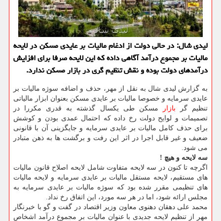
لیدی شال: در حالی دولت از ادغام مالیات بر عایدی مسكن در لایحه
مالیات بر مجموع درآمد آگاهی داده كه این لایحه صرفا برای افزایش
درآمدهای دولت بوده و نقش تنظیم گری در بازار مسكن ندارد.
به گزارش لیدی شال به نقل از مهر، حذف و اضافه سوژه مالیات بر
عایدی سرمایه و خصوصا مالیات بر عایدی مسكن بعنوان ابزار مالیاتی
تنظیم گر
بازار
مسكن طی یكسال گذشته به قدری مكررا در
تصمیمات و لوایح دولت رخ داده كه احتمال عمدی بودن و كوشش
برای حذف كامل مالیات بر عایدی سرمایه و جایگزینی آن با قانونی
ضعیف و غیر قابل اجرا در اثر این رفت و برگشت ها به ذهن متبادر
می شود.
سه لایحه و هیچ !
اگرچه تا كنون در سه لایحه متفاوت شامل لایحه اصلاح قانون مالیات
های مستقیم، لایحه مستقل مالیات بر عایدی سرمایه و لایحه مالیات
های تنظیمی مقرر شده بود كه سوژه مالیات بر عایدی سرمایه به
مجلس ارائه شود، اما در هر سه مورد، این اتفاق رخ نداد.
محمد علی دهقان دهنوی معاون وزیر اقتصاد در گفت و گو با خبرنگار
مهر از تنظیم لایحه جدیدی با عنوان مالیات بر مجموع درآمد اشخاص