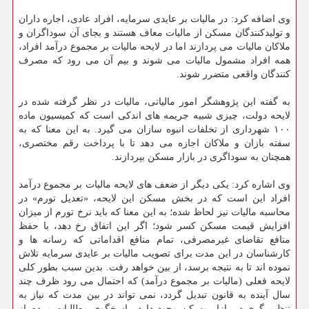
وی اضافه كرد: در مالیات بر عایدی سرمایه، افراد عادی، اجاره داران
و تولیدكنندگان مسكن از مالیات معاف هستند و بجای آن سوداگران و
ملاكان مالیات می پردازند اما در لایحه مالیات بر مجموع درآمد افراد،
همه افراد مشمول مالیات می شوند و بیم آن می رود كه مصرف
كنندگان واقعی متضرر شوند.
به گفته این پژوهشگر امور مالیاتی، مالیات در نظر گرفته شده در
لایحه دولت، چیزی شبیه جریمه های اندكی است كه كمیسیون ماده
۱۰۰ شهرداری از تخلفات انبوه سازان می گیرد. به این معنا كه به
سفته بازان و ملاكان اجازه می دهد تا با پرداخت رقم مختصری،
همچنان به سوداگری در بازار مسكن بپردازند.
وی اشاره كرد: یكی دیگر از ضعف های لایحه مالیات بر مجموع درآمد
افراد این است كه در بخش مسكن این لایحه، «تعدیل تورم» در
محاسبه مالیات نیز لحاظ شده؛ به این معنا كه باید نرخ تورم از میزان
افزایش قیمت مسكن كسر شود؛ اگر این اتفاق رخ دهد، با حفظ
منافع تقاضای غیرمصرفی، تمام منافع اقداماتی كه رسانه ها و
كارشناسان در این مدت برای تصویب مالیات بر عایدی سرمایه تلاش
نموده اند تا به نتیجه برسد، از بین خواهد رفت. بدین سبب بطور كلی
لایحه فعلی (مالیات بر مجموع درآمد) كه احتمال می رود ظرف چند
سال آینده به قانون تبدیل گردد، نمی تواند در بین مدت كه نیاز به
تنظیم گری در بازار مسكن وجود دارد، پاسخگوی مطالبات مردم از