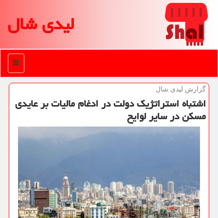
لیدی شال
منو
گزارش لیدی شال
اشتباه استراتژیك دولت در ادغام مالیات بر عایدی
مسكن در سایر لوایح