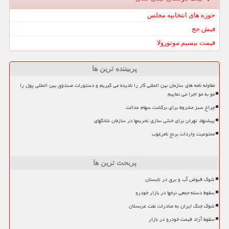
حوزه های انتخابیه مجلس
فیش حج
قیمت بیسیم موتورولا
پربیننده ترین ها
مقاوله نامه های سازمان بین المللی کار را نادیده می گیریم و دستورات صندوق بین المللی پول را
مو به مو اجرا می نماییم
چراغ سبز مشروط برای برگشت سهام عدالت
پیشنهاد تهران برای خنثی سازی تحریمها در سازمان شانگهای
ممنوعیت واردات برنج نامرغوب
پربحث ترین ها
شوک قبوض آب و برق در تابستان
سقوط دسته جمعی نرخها در بازار خودرو
شوک جنگ ایران به صادرات نفت عربستان
سقوط آزاد قیمت خودرو در بازار