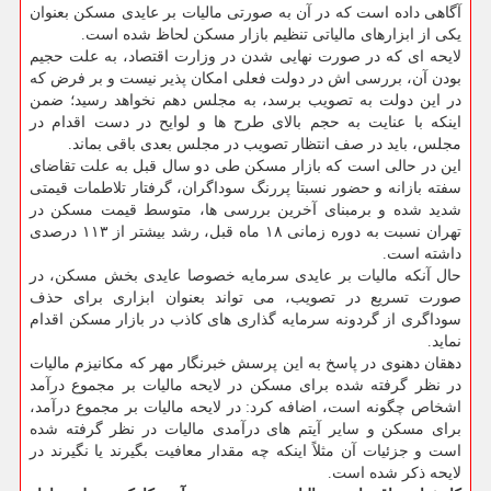
آگاهی داده است كه در آن به صورتی مالیات بر عایدی مسكن بعنوان
یكی از ابزارهای مالیاتی تنظیم بازار مسكن لحاظ شده است.
لایحه ای كه در صورت نهایی شدن در وزارت اقتصاد، به علت حجیم
بودن آن، بررسی اش در دولت فعلی امكان پذیر نیست و بر فرض كه
در این دولت به تصویب برسد، به مجلس دهم نخواهد رسید؛ ضمن
اینكه با عنایت به حجم بالای طرح ها و لوایح در دست اقدام در
مجلس، باید در صف انتظار تصویب در مجلس بعدی باقی بماند.
این در حالی است كه بازار مسكن طی دو سال قبل به علت تقاضای
سفته بازانه و حضور نسبتا پررنگ سوداگران، گرفتار تلاطمات قیمتی
شدید شده و برمبنای آخرین بررسی ها، متوسط قیمت مسكن در
تهران نسبت به دوره زمانی ۱۸ ماه قبل، رشد بیشتر از ۱۱۳ درصدی
داشته است.
حال آنكه مالیات بر عایدی سرمایه خصوصا عایدی بخش مسكن، در
صورت تسریع در تصویب، می تواند بعنوان ابزاری برای حذف
سوداگری از گردونه سرمایه گذاری های كاذب در بازار مسكن اقدام
نماید.
دهقان دهنوی در پاسخ به این پرسش خبرنگار مهر كه مكانیزم مالیات
در نظر گرفته شده برای مسكن در لایحه مالیات بر مجموع درآمد
اشخاص چگونه است، اضافه كرد: در لایحه مالیات بر مجموع درآمد،
برای مسكن و سایر آیتم های درآمدی مالیات در نظر گرفته شده
است و جزئیات آن مثلاً اینكه چه مقدار معافیت بگیرند یا نگیرند در
لایحه ذكر شده است.