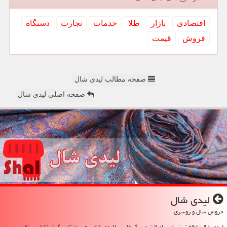
اقتصادی
بازار
طلا
خدمات
تجارت
دستگاه
فروش
قیمت
صفحه مطالب لیدی شال
صفحه اصلی لیدی شال
لیدی شال
فروش شال و روسری
لیدی شال: لطافت، زیبایی، اصالت در یک قاب. با
لیدی شال
، هر روزتان یک استایل بی‌نظیر.