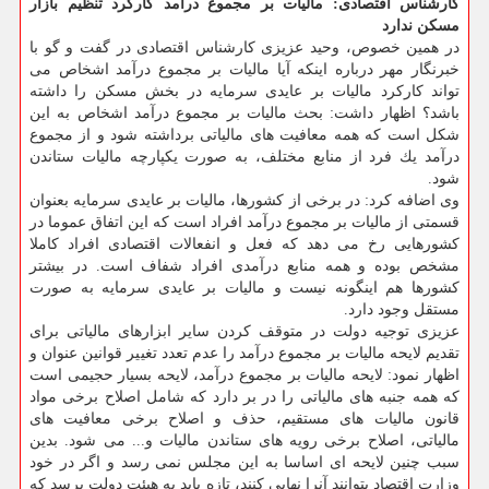
كارشناس اقتصادی: مالیات بر مجموع درآمد كاركرد تنظیم بازار
مسكن ندارد
در همین خصوص، وحید عزیزی كارشناس اقتصادی در گفت و گو با
خبرنگار مهر درباره اینكه آیا مالیات بر مجموع درآمد اشخاص می
تواند كاركرد مالیات بر عایدی سرمایه در بخش مسكن را داشته
باشد؟ اظهار داشت: بحث مالیات بر مجموع درآمد اشخاص به این
شكل است كه همه معافیت های مالیاتی برداشته شود و از مجموع
درآمد یك فرد از منابع مختلف، به صورت یكپارچه مالیات ستاندن
شود.
وی اضافه كرد: در برخی از كشورها، مالیات بر عایدی سرمایه بعنوان
قسمتی از مالیات بر مجموع درآمد افراد است كه این اتفاق عموما در
كشورهایی رخ می دهد كه فعل و انفعالات اقتصادی افراد كاملا
مشخص بوده و همه منابع درآمدی افراد شفاف است. در بیشتر
كشورها هم اینگونه نیست و مالیات بر عایدی سرمایه به صورت
مستقل وجود دارد.
عزیزی توجیه دولت در متوقف كردن سایر ابزارهای مالیاتی برای
تقدیم لایحه مالیات بر مجموع درآمد را عدم تعدد تغییر قوانین عنوان و
اظهار نمود: لایحه مالیات بر مجموع درآمد، لایحه بسیار حجیمی است
كه همه جنبه های مالیاتی را در بر دارد كه شامل اصلاح برخی مواد
قانون مالیات های مستقیم، حذف و اصلاح برخی معافیت های
مالیاتی، اصلاح برخی رویه های ستاندن مالیات و... می شود. بدین
سبب چنین لایحه ای اساسا به این مجلس نمی رسد و اگر در خود
وزارت اقتصاد بتوانند آنرا نهایی كنند، تازه باید به هیئت دولت برسد كه