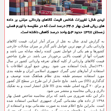
لیدی شال: تغییرات شاخص قیمت كالاهای وارداتی مبتنی بر داده
های ریالی فصل بهار ۳۴.۶ درصد است كه در مقایسه با تورم فصلی
زمستان ۱۳۹۷ حدود ۵.۳ واحد درصد كاهش داشته است.
به گزارش لیدی شال به نقل از مركز آمار ایران، قیمت كالاهای
وارداتی یكی از مهم ترین عوامل تأثیر گذار بر میزان مبادلات خارجی
كشورها و هم یكی از عوامل تعیین كننده رابطه مبادله می باشد و
تغییرات آنها از اهمیت بالایی برخوردار می باشد. در طرح شاخص
قیمت كالاهای وارداتی از كلیه كدهای تعرفه وارداتی كشور در سال
۱۳۹۰(سال پایه) استفاده می شود. روش جمع آوری اطلاعات با
استفاده از آمارهای ثبتی گمرك جمهوری اسلامی ایران و طبقه بندی
مورد استفاده سیستم طبقه بندی نظام هماهنگ شده توصیف و
كدگذاری (HS) می باشد. نتایج حاصل از این طرح در سطح كل كشور
و برای ۲۰ گروه اصلی طبقه بندی HS قابل انتشار است و به تفكیك
دلاری و ریالی محاسبه و منتشر می شود.
ذكر این نكته ضروری می باشد كه برای محاسبه شاخص فصل بهار
۱۳۹۸ از داده های مقدماتی گمرك جمهوری اسلامی استفاده شده
است. بنابراین نتایج اعلام شده به صورت مقدماتی بوده و استفاده از
آنها بایستی با ملاحظه صورت گیرد. شایان ذكر است كه بعد از