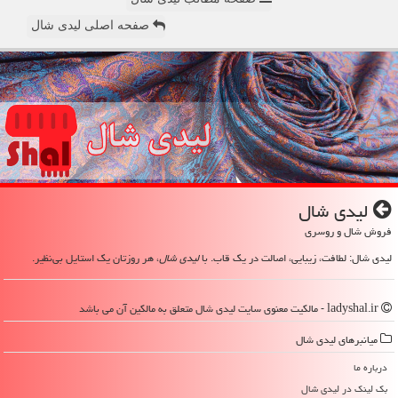
صفحه اصلی لیدی شال
لیدی شال
فروش شال و روسری
لیدی شال: لطافت، زیبایی، اصالت در یک قاب. با
لیدی شال
، هر روزتان یک استایل بی‌نظیر.
ladyshal.ir - مالکیت معنوی سایت لیدی شال متعلق به مالکین آن می باشد
میانبرهای لیدی شال
درباره ما
بک لینک در لیدی شال