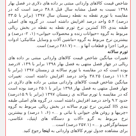
شاخص قیمت كالاهای وارداتی مبتنی بر داده های دلاری در فصل بهار
۱۳۹۸ نسبت به فصل مشابه سال قبل ۳۸.۸ درصد است كه در
مقایسه با تورم نقطه به نقطه زمستان سال ۱۳۹۷ (برابر با ۳۳.۵
درصد) ۵.۴ واحد درصد افزایش داشته است. در گروه های اصلی
طبقه بندی HS كمترین نرخ تورم نقطه به نقطه در بخش ریالی
مربوط به گروه «حیوانات زنده و محصولات حیوانی» (۱، ۲- درصد) و
بیشترین نرخ مربوط به گروه «ماشین آلات و وسایل مكانیكی؛ ادوات
برقی؛ اجزا و قطعات آنها و …» (۲۸۱.۷ درصد) است.
تورم سالانه
تغییرات میانگین شاخص قیمت كالاهای وارداتی مبتنی بر داده های
ریالی در چهار فصل منتهی به فصل بهار ۱۳۹۸ برابر با ۱۴۹، ۷درصد
بوده است كه در مقایسه با تورم سالانه ی زمستان ۱۳۹۷ (برابر با
۱۱۱.۴ درصد) ۳۸.۲۵ واحد درصد افزایش داشته است. تغییرات
میانگین شاخص قیمت كالاهای وارداتی مبتنی بر داده های دلاری در
چهار فصل منتهی به فصل بهار ۱۳۹۸ برابر با ۲۵.۱ درصد بوده است
كه در مقایسه با تورم سالانه ی زمستان ۱۳۹۷ (برابر با ۱۵.۹درصد)
حدود ۹.۲ واحد درصد افزایش داشته است. در گروه های اصلی طبقه
بندی HS كمترین نرخ تورم سالانه در بخش ریالی مربوط به گروه
«چربیها و روغن های حیوانی یا نباتی و …» (۶، ۱ درصد) و بیشترین
نرخ مربوط به گرو «آلات و دستگاه های اپتیك، عكاسی،
سینماتوگرافی و …» (۲۵۷.۱ درصد) است...
برای مشاهده جدول تورم كالاهای وارداتی به
اینجا
رجوع كنید.