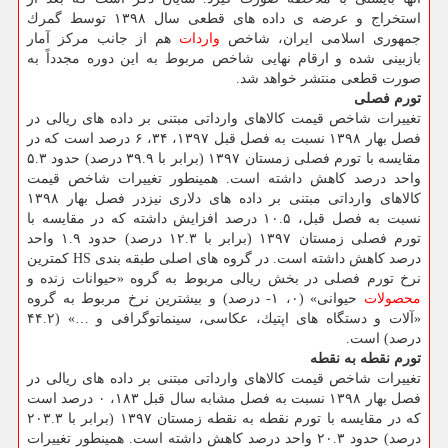
استخراج و عرضه ی داده های قطعی سال ۱۳۹۸ توسط گمرك
جمهوری اسلامی ایران، شاخص
واردات
هم از جانب مركز آمار
بازبینی شده و ارقام نهایی شاخص مربوط به این دوره مجدداً به
صورت قطعی منتشر خواهد شد.
تورم فصلی
تغییرات شاخص قیمت كالاهای وارداتی مبتنی بر داده های ریالی در
فصل بهار ۱۳۹۸ نسبت به فصل قبل ۱۳۹۷، ۳۴، ۶ درصد است كه در
مقایسه با تورم فصلی زمستان ۱۳۹۷ (برابر با ۳۹.۹ درصد) حدود ۵.۳
واحد درصد كاهش داشته است. همینطور تغییرات شاخص قیمت
كالاهای وارداتی مبتنی بر داده های دلاری نیزدر فصل بهار ۱۳۹۸
نسبت به فصل قبل، ۱۰.۵ درصد افزایش داشته كه در مقایسه با
تورم فصلی زمستان ۱۳۹۷ (برابر با ۱۲.۳ درصد) حدود ۱.۹ واحد
درصد كاهش داشته است. در گروه های اصلی طبقه بندی HS كمترین
نرخ تورم فصلی در بخش ریالی مربوط به گروه «حیوانات زنده و
محصولات
حیوانی» (۰، ۱- درصد) و بیشترین نرخ مربوط به گروه
«آلات و دستگاه های اپتیك، عكاسی، سینماتوگرافی و …» (۴۴.۲
درصد) است.
تورم نقطه به نقطه
تغییرات شاخص قیمت كالاهای وارداتی مبتنی بر داده های ریالی در
فصل بهار ۱۳۹۸ نسبت به فصل مشابه سال قبل ۱۸۳، ۰ درصد است
كه در مقایسه با تورم نقطه به نقطه زمستان ۱۳۹۷ (برابر با ۲۰۳.۳
درصد) حدود ۲۰.۳ واحد درصد كاهش داشته است. همینطور تغییرات