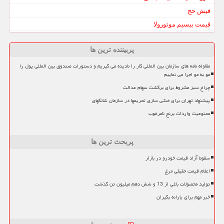
فیش حج
قیمت بیسیم موتورولا
پربیننده ترین ها
مقاوله نامه های سازمان بین المللی کار را نادیده می گیریم و دستورات صندوق بین المللی پول را
مو به مو اجرا می نماییم
چراغ سبز مشروط برای برگشت سهام عدالت
پیشنهاد تهران برای خنثی سازی تحریمها در سازمان شانگهای
ممنوعیت واردات برنج نامرغوب
پربحث ترین ها
سقوط آزاد قیمت خودرو در بازار
اعلام قیمت حقیقی مرغ
تولید محصولات باغی از 13 و شش دهم میلیون تن گذشت
خبر مهم برای یارانه بگیران