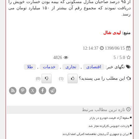
از ۹۵ درصد صاحبان منازل مسكونی كه بیمه بودن خسارت خویش را
دریافت نمودند كه مجموع رقم آن بیشتر از ۱۵۰ میلیارد تومان می
رسد.
منبع:
لیدی شال
1398/06/15
12:14:37
4826
5
/
5.0
تگهای خبر:
اقتصادی
,
تجاری
,
خدمات
,
طلا
این مطلب را می پسندید؟
(0)
(1)
X
تازه ترین مطالب مرتبط
سقوط آزاد قیمت خودرو در بازار
واردات اتوبوس کارکرده مجاز شد
ایران و جمهوری آذربایجان تفاهمنامه گمرکی امضا کردند