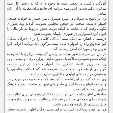
آلودگی و فساد در بعضی بیمه ها وجود دارد كه به رئیس كل بیمه
مركزی تاكید شد در این زمینه برنامه ای جامع برای مقابله با آن ارائه
نماید.
وی در پاسخ به سوالی در مورد صندوق تامین خسارات حوادث طبیعی
اظهار داشت: مبحث در صحن مجلس تصویب گردید وبه شورای
نگهبان رفت كه با عنایت به اینكه دولت بخش مربوط به بار مالی را
قبول كرد امیدواریم در شورای نگهبان تصویب شود.
دژپسند با اشاره به اینكه بیمه آمادگی كامل را برای اجرای تشكیل
این صندوق را دارد اظهار داشت: بیمه مركزی باید برنامه اجرایی آنرا
تدوین و در مورد آن اطلاع رسانی كند.
در این مراسم همینطور سلیمانی رئیس كل بیمه مركزی با اشاره به
اینكه مجمع عمومی سالانه با حضور نماینده وزارت رفاه و صنعت و به
ریاست وزیر اقتصاد تشكیل شد اظهار داشت: در این نشست
گزارشی از عملكرد صنعت بیمه عرضه شد كه عملكرد مناسبی را
بخصوص در بیمه های تولیدی و اتكایی نشان داده است.
وی اضافه كرد: در این نشست تاكید شد كه صنعت بیمه در مورد رشد
و توسعه انواع بیمه ها اجرای طرح های نوین در صنعت بیمه و فرهنگ
سازی بیمه اقدام نماید.
سلیمانی اظهار داشت: در این نشست تكلیف ویژه ای برای نظارت بر
شركت های بیمه ای مشخص شد تا این نظارت به صورت جامع و در
قابل سیستم یك پارچه هوشمند باشد.
وی در مورد پرداخت خسارت برای سیل زدگان اظهار داشت: بیشتر