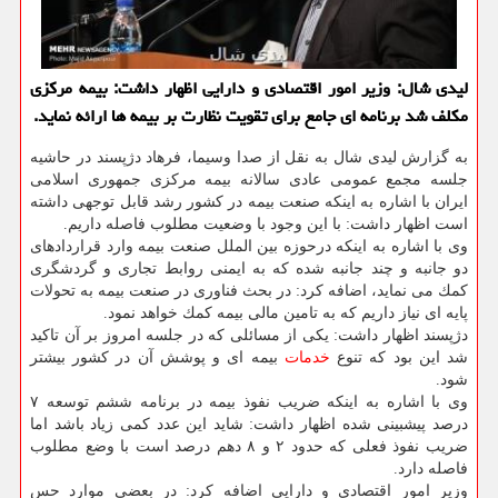
لیدی شال: وزیر امور اقتصادی و دارایی اظهار داشت: بیمه مركزی
مكلف شد برنامه ای جامع برای تقویت نظارت بر بیمه ها ارائه نماید.
به گزارش لیدی شال به نقل از صدا وسیما، فرهاد دژپسند در حاشیه
جلسه مجمع عمومی عادی سالانه بیمه مركزی جمهوری اسلامی
ایران با اشاره به اینكه صنعت بیمه در كشور رشد قابل توجهی داشته
است اظهار داشت: با این وجود با وضعیت مطلوب فاصله داریم.
وی با اشاره به اینكه درحوزه بین الملل صنعت بیمه وارد قراردادهای
دو جانبه و چند جانبه شده كه به ایمنی روابط تجاری و گردشگری
كمك می نماید، اضافه كرد: در بحث فناوری در صنعت بیمه به تحولات
پایه ای نیاز داریم كه به تامین مالی بیمه كمك خواهد نمود.
دژپسند اظهار داشت: یكی از مسائلی كه در جلسه امروز بر آن تاكید
شد این بود كه تنوع
خدمات
بیمه ای و پوشش آن در كشور بیشتر
شود.
وی با اشاره به اینكه ضریب نفوذ بیمه در برنامه ششم توسعه ۷
درصد پیشبینی شده اظهار داشت: شاید این عدد كمی زیاد باشد اما
ضریب نفوذ فعلی كه حدود ۲ و ۸ دهم درصد است با وضع مطلوب
فاصله دارد.
وزیر امور اقتصادی و دارایی اضافه كرد: در بعضی موارد حس