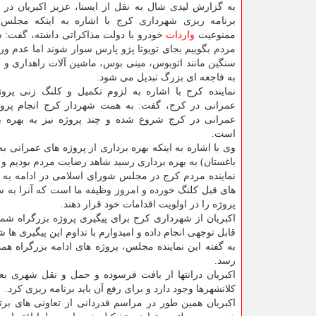
به گزارش لیدی شال به نقل از ایسنا، عزیز اكبریان در
برنامه ریزی شهرداری كرج با اشاره به اینكه مجلس د
ممنوعیت
واردات
خودرو با دولت مذاكراتی داشته، گفت: شای
مردم بگوییم بجای تویوتا پژو پارس سوار شوند اما عدم ور
سنگین مانند اتوبوس، مینی بوس، ماشین آلات راهداری و مع
به فاجعه ای بزرگ تبدیل می شود.
نماینده كرج با اشاره به لزوم تكمیل و كلنگ زنی پرو
عمرانی در كرج، گفت: به همت شهردار كرج انجام پرو
عمرانی در كرج شروع شده و چند پروژه نیز به بهره ب
است.
وی با اشاره به اینكه بهره برداری از پروژه های عمرانی
باغستان) به بهره برداری رسید شاهد رضایت مردم بودیم و با
نماینده مردم كرج در مجلس شورای اسلامی در ادامه به بل
پروژه را در اولویت اقدامات خود قرار دهند.
اكبریان از شهرداری كرج برای پیگیری پروژه بزرگراه شم
قابل توجهی انجام داده و امیدوارم با تداوم این پیگیری ها ش
به گفته این نماینده مجلس، پروژه های ادامه بزرگراه هم
رسد.
اكبریان درانتها از بافت فرسوده و حمل و نقل شهری بع
كلانشهرها وجود دارد و برای رفع آن باید برنامه ریزی كرد.
اكبریان همین طور در مراسم قدردانی از تعاونی های برتر