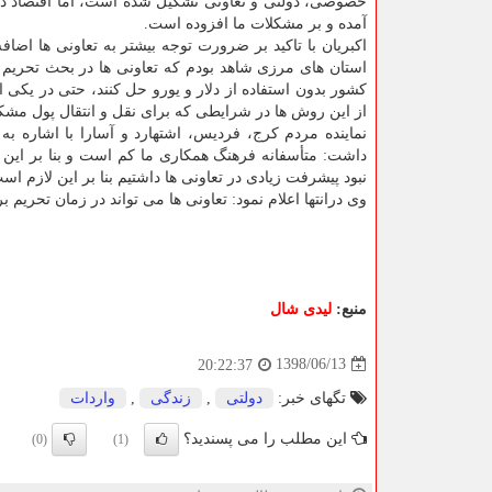
خصوصی، دولتی و تعاونی تشكیل شده است، اما اقتصاد دو
آمده و بر مشكلات ما افزوده است.
اكبریان با تاكید بر ضرورت توجه بیشتر به تعاونی ها اضا
استان های مرزی شاهد بودم كه تعاونی ها در بحث تحریم چقد
كشور بدون استفاده از دلار و یورو حل كنند، حتی در یكی از 
از این روش ها در شرایطی كه برای نقل و انتقال پول مش
نماینده مردم كرج، فردیس، اشتهارد و آسارا با اشاره به
داشت: متأسفانه فرهنگ همكاری ما كم است و بنا بر این ا
نبود پیشرفت زیادی در تعاونی ها داشتیم بنا بر این لازم
وی درانتها اعلام نمود: تعاونی ها می تواند در زمان تحریم 
منبع:
لیدی شال
1398/06/13
20:22:37
تگهای خبر:
دولتی
,
زندگی
,
واردات
این مطلب را می پسندید؟
(0)
(1)