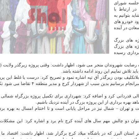
 جلسه شورای
ر ارتباط با
د بتوانیم به
ود خودرو های
ادن در آینده
ژه های بزرگ
ژه های بزرگ
رداری رسیده
 به رضایت شهروندان منجر می شود، اظهار داشت: وقتی پروژه زیرگذر ولایت ( 
ید تلاش نماییم این روند ادامه داشته باشد.
اتكلیف بودن زیرگذر آق تپه اشاره نمود و تصریح كرد: درست یا غلط این پر
های قبل كلنگ خورده و امروز وظیفه ما است كه آنرا به سرانجام برسانیم بدین سبب از شهردار 
الی قدردانی كرد و اضافه كرد: شهرداری برای تكمیل پروژه بزرگراه شمالی 
اهد بهره برداری از این پروژه بزرگ در آینده نزدیك باشیم.
ت و تهران – شمال نیز در مراحل پایانی است و تا اختتام امسال به بهره بر
نوان دو چالش مهم سال های آینده كرج نام برد و اشاره كرد: این مشكلات
 استان البرز كه در باشگاه میلاد كرج برگزار شد، اظهار داشت: اقتصاد ما