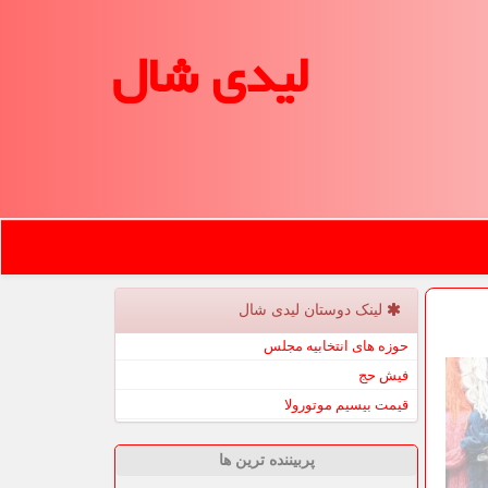
لیدی شال
لینک دوستان لیدی شال
حوزه های انتخابیه مجلس
فیش حج
قیمت بیسیم موتورولا
پربیننده ترین ها