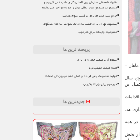
مقاوله نامه های سازمان بین المللی کار را نادیده می گیریم و
دستورات صندوق بین المللی پول را مو به مو اجرا می نماییم
چراغ سبز مشروط برای برگشت سهام عدالت
پیشنهاد تهران برای خنثی سازی تحریمها در سازمان شانگهای
ممنوعیت واردات برنج نامرغوب
پربحث ترین ها
سقوط آزاد قیمت خودرو در بازار
ماهان –
اعلام قیمت حقیقی مرغ
تولید محصولات باغی از 13 و شش دهم میلیون تن گذشت
وژه سال
خبر مهم برای یارانه بگیران
كرج و مدیر منطقه ۴ تقاضا می شود تكمیل این
اقدامات
جدیدترین ها
داری می
 در همه
 از بخش