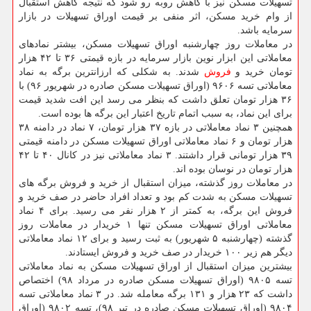
تسهیلات مسكن نیز با كاهش روبه رو شود كه نتیجه كاهش استقبال
از وام خرید مسكن، اثر منفی بر قیمت اوراق تسهیلات در بازار
سرمایه باشد.
در معاملات روز چهارشنبه اوراق تسهیلات مسكن، بیشتر نمادهای
معاملاتی این ابزار نوین بازار سرمایه در بازه قیمتی ۳۶ تا ۴۲ هزار
تومان خرید و
فروش
شدند. به شكلی كه ارزانترین برگه به نماد
معاملاتی تسه ۹۶۰۶ (اوراق تسهیلات مسكن صادره در شهریور ۹۶) با
۳۶ هزار تومان تعلق داشت كه بنظر می رسد این افت شدید قیمت
برای این نماد، به سبب اتمام تاریخ اعتبار این برگه ها بوده است.
همچنین ۳ نماد معاملاتی در بازه ۳۷ هزار تومان، ۷ نماد در دامنه ۳۸
هزار تومان و ۶ نماد معاملاتی اوراق تسهیلات مسكن در دامنه قیمتی
۳۹ هزار تومانی قرار داشتند. ۳ نماد معاملاتی نیز در كانال ۴۰ تا ۴۲
هزار تومان در نوسان بوده اند.
در معاملات روز گذشته، میزان استقبال از خرید و فروش برگه های
تسهیلات مسكن به شدت كم بود و تعداد افراد حاضر در صف خرید و
فروش این برگه، به كمتر از ۲ هزار نفر می رسید. برای ۴ نماد
معاملاتی اوراق تسهیلات مسكن تنها ۱ خریدار در معاملات روز
گذشته (چهارشنبه ۵ شهریور) به ثبت رسید و برای ۱۲ نماد معاملاتی
دیگر هم زیر ۱۰۰ خریدار در صف خرید و فروش ایستادند.
بیشترین میزان استقبال از اوراق تسهیلات مسكن به نماد معاملاتی
تسه ۹۸۰۵ (اوراق تسهیلات مسكن صادره در مرداد ۹۸) اختصاص
داشت كه ۲۳ هزار و ۱۳۱ برگه معامله شد. در ۳ نماد معاملاتی تسه
۹۸۰۴ (اوراق تسهیلات مسكن صادره در تیر ۹۸)، تسه ۹۸۰۲ (اوراق