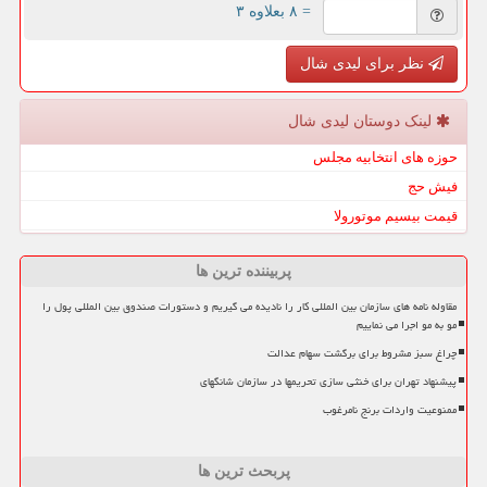
= ۸ بعلاوه ۳
نظر برای لیدی شال
لینک دوستان لیدی شال
حوزه های انتخابیه مجلس
فیش حج
قیمت بیسیم موتورولا
پربیننده ترین ها
مقاوله نامه های سازمان بین المللی کار را نادیده می گیریم و دستورات صندوق بین المللی پول را
مو به مو اجرا می نماییم
چراغ سبز مشروط برای برگشت سهام عدالت
پیشنهاد تهران برای خنثی سازی تحریمها در سازمان شانگهای
ممنوعیت واردات برنج نامرغوب
پربحث ترین ها