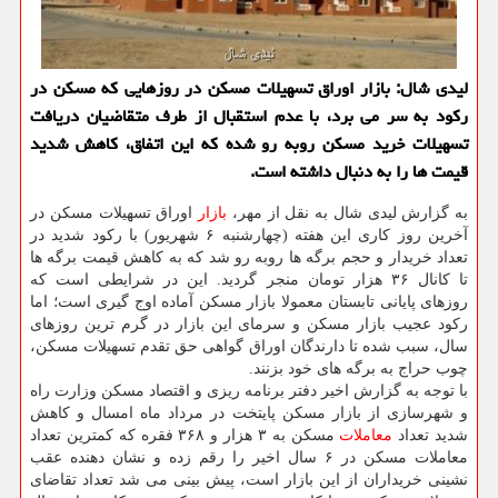
لیدی شال: بازار اوراق تسهیلات مسكن در روزهایی كه مسكن در
ركود به سر می برد، با عدم استقبال از طرف متقاضیان دریافت
تسهیلات خرید مسكن روبه رو شده كه این اتفاق، كاهش شدید
قیمت ها را به دنبال داشته است.
به گزارش لیدی شال به نقل از مهر،
بازار
اوراق تسهیلات مسكن در
آخرین روز كاری این هفته (چهارشنبه ۶ شهریور) با ركود شدید در
تعداد خریدار و حجم برگه ها روبه رو شد كه به كاهش قیمت برگه ها
تا كانال ۳۶ هزار تومان منجر گردید. این در شرایطی است كه
روزهای پایانی تابستان معمولا بازار مسكن آماده اوج گیری است؛ اما
ركود عجیب بازار مسكن و سرمای این بازار در گرم ترین روزهای
سال، سبب شده تا دارندگان اوراق گواهی حق تقدم تسهیلات مسكن،
چوب حراج به برگه های خود بزنند.
با توجه به گزارش اخیر دفتر برنامه ریزی و اقتصاد مسكن وزارت راه
و شهرسازی از بازار مسكن پایتخت در مرداد ماه امسال و كاهش
شدید تعداد
معاملات
مسكن به ۳ هزار و ۳۶۸ فقره كه كمترین تعداد
معاملات مسكن در ۶ سال اخیر را رقم زده و نشان دهنده عقب
نشینی خریداران از این بازار است، پیش بینی می شد تعداد تقاضای