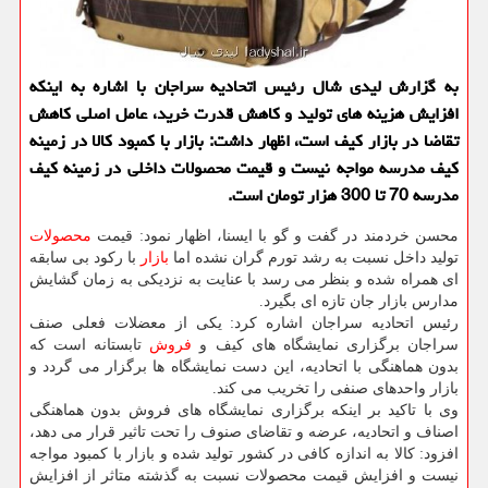
به گزارش لیدی شال رئیس اتحادیه سراجان با اشاره به اینكه
افزایش هزینه های تولید و كاهش قدرت خرید، عامل اصلی كاهش
تقاضا در بازار كیف است، اظهار داشت: بازار با كمبود كالا در زمینه
كیف مدرسه مواجه نیست و قیمت محصولات داخلی در زمینه كیف
مدرسه 70 تا 300 هزار تومان است.
محسن خردمند در گفت و گو با ایسنا، اظهار نمود: قیمت
محصولات
تولید داخل نسبت به رشد تورم گران نشده اما
بازار
با ركود بی سابقه
ای همراه شده و بنظر می رسد با عنایت به نزدیكی به زمان گشایش
مدارس بازار جان تازه ای بگیرد.
رئیس اتحادیه سراجان اشاره كرد: یكی از معضلات فعلی صنف
سراجان برگزاری نمایشگاه های كیف و
فروش
تابستانه است كه
بدون هماهنگی با اتحادیه، این دست نمایشگاه ها برگزار می گردد و
بازار واحدهای صنفی را تخریب می كند.
وی با تاكید بر اینكه برگزاری نمایشگاه های فروش بدون هماهنگی
اصناف و اتحادیه، عرضه و تقاضای صنوف را تحت تاثیر قرار می دهد،
افزود: كالا به اندازه كافی در كشور تولید شده و بازار با كمبود مواجه
نیست و افزایش قیمت محصولات نسبت به گذشته متاثر از افزایش