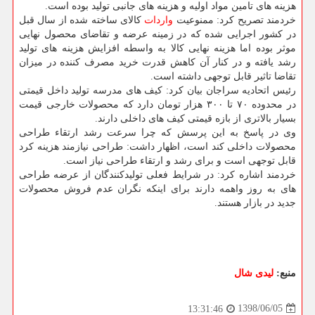
هزینه های تامین مواد اولیه و هزینه های جانبی تولید بوده است.
خردمند تصریح كرد: ممنوعیت
واردات
كالای ساخته شده از سال قبل
در كشور اجرایی شده كه در زمینه عرضه و تقاضای محصول نهایی
موثر بوده اما هزینه نهایی كالا به واسطه افزایش هزینه های تولید
رشد یافته و در كنار آن كاهش قدرت خرید مصرف كننده در میزان
تقاضا تاثیر قابل توجهی داشته است.
رئیس اتحادیه سراجان بیان كرد: كیف های مدرسه تولید داخل قیمتی
در محدوده ۷۰ تا ۳۰۰ هزار تومان دارد كه محصولات خارجی قیمت
بسیار بالاتری از بازه قیمتی كیف های داخلی دارند.
وی در پاسخ به این پرسش كه چرا سرعت رشد ارتقاء طراحی
محصولات داخلی كند است، اظهار داشت: طراحی نیازمند هزینه كرد
قابل توجهی است و برای رشد و ارتقاء طراحی نیاز است.
خردمند اشاره كرد: در شرایط فعلی تولیدكنندگان از عرضه طراحی
های به روز واهمه دارند برای اینكه نگران عدم فروش محصولات
جدید در بازار هستند.
منبع:
لیدی شال
1398/06/05
13:31:46