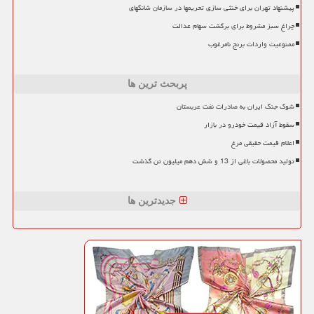
پیشنهاد تهران برای خنثی سازی تحریمها در سازمان شانگهای
چراغ سبز مشروط برای برگشت سهام عدالت
ممنوعیت واردات برنج نامرغوب
پربحث ترین ها
شوک جنگ ایران به صادرات نفت عربستان
سقوط آزاد قیمت خودرو در بازار
اعلام قیمت حقیقی مرغ
تولید محصولات باغی از 13 و شش دهم میلیون تن گذشت
جدیدترین ها