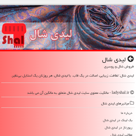
لیدی شال
فروش شال و روسری
لیدی شال: لطافت، زیبایی، اصالت در یک قاب. با
لیدی شال
، هر روزتان یک استایل بی‌نظیر.
ladyshal.ir - مالکیت معنوی سایت لیدی شال متعلق به مالکین آن می باشد
میانبرهای لیدی شال
درباره ما
بک لینک در لیدی شال
رپورتاژ در لیدی شال
مطالب لیدی شال