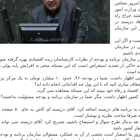
 امروز مجلس
 وزارت امور
شته چراغ راه
اد دژپسند در
مه و بودجه داشته باشند كه از سال ۸۴ در این سازمان
ست و اگر این
ی در سازمان
دی باشیم.
 در سازمان برنامه و بودجه از نظرات كارشناسان زبده اقتصادی بهره گرفته شود 
 حاكی از تشدید استقراض است كه این مسئله منجر به افزایش پایه پولی 
ه است.
كمالی پور خطاب به وزیر پیشنهادی امور اقتصادی و دارایی اظهار داشت: شما در بودجه ۹۶، حدود ۱۰ میلیارد
فاف سازی كنید كه با این پول چه اقداماتی انجام داده اید؟
 اقتصاد و رفاه خود ببینند كه این مسئله مشاهده نمی گردد.
 كشور اظهار داشت: مگر شما در سازمان برنامه و بودجه مسئولیت نداشتید؟ ا
ماه بعد بدنبال طرح سوال و استیضاح باشیم، تصریح كرد: آقای دژپسند نمی تواند
مار كشور باشد.
مروز ما اسفبار است بخشی از آن به عملكرد مسئولان سازمان برنامه و بودج