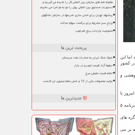
مقاوله نامه های سازمان بین المللی کار را نادیده می گیریم و
دستورات صندوق بین المللی پول را مو به مو اجرا می نماییم
پیشنهاد تهران برای خنثی سازی تحریمها در سازمان شانگهای
چراغ سبز مشروط برای برگشت سهام عدالت
ممنوعیت واردات برنج نامرغوب
پربحث ترین ها
شوک جنگ ایران به صادرات نفت عربستان
اما این
در كشور
سقوط آزاد قیمت خودرو در بازار
اعلام قیمت حقیقی مرغ
 تومان به یك مركز پژوهشی و
تولید محصولات باغی از 13 و شش دهم میلیون تن گذشت
مروز با
جدیدترین ها
نماینده مردم جیرفت در مجلس شورای اسلامی، با اشاره به برنامه های دژپسند اضافه كرد: آقای دژپسند ای كاش به جای ۵۰ صفحه برنامه ۵
 گره های
ه بر می