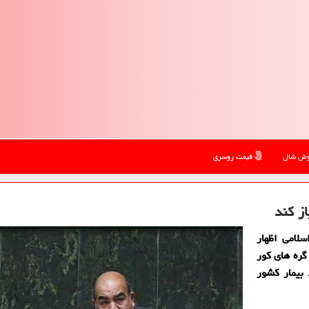
ش شال
قیمت روسری
ز كند
لامی اظهار
گره های كور
 بیمار كشور