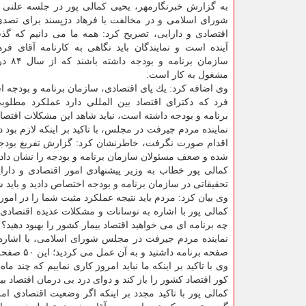
به گزارش خبرنگارمهر، یحیی كمالی پور در جلسه علنی
شورای اسلامی و در مخالفت با فرهاد دژپسند برای تصدی
اقتصادی و دارایی، تصریح كرد: همه ما می دانیم كه گذ
آینده است و نمایندگان باید نگاهی به كارنامه آقای فره
سازمان برنا
مشغول به كار است.
وی اضافه كرد: یك پای اقتصادی، سازمان برنامه و بودجه ا
فرد كه دكترای اقتصاد بین المللی دارد عملكرد مطلوب
برنامه و بودجه داشته است، نباید شاهد این مشكلات اقتصا
نماینده مردم جیرفت در مجلس، با تاكید بر اینكه لازم بود
اقدام صورت نگرفت، خاطرنشان كرد: گزارش تفریغ بودجه
شده و ضعف مسئولان سازمان برنامه و بودجه را نشان داد
تحقیقاتی در سازمان برنامه و بودجه اختصاص دادید و باید ش
وی بیان كرد: مردم باید نتیجه عملكرد مثبت شما را در امور
كمالی پور با اشاره به نوسانات و مشكلات عدیده اقتصادی
چه برنامه ای می خواهید اقتصاد بیمار كشور را بهبود دهید؟
صفحه برنامه داشتید و به آن عمل می كردید؛ این ۵۰ صفحه صرفا مباحث نظریه و نوشتار است.
وی با تاكید بر اینكه ما نباید امروز كاری نماییم كه چند 
كور اقتصاد كشور را باز كند و دوای درد بی درمان اقتصاد بی
كمالی پور با تاكید مجدد بر اینكه اگر وضعیت اقتصادی ا