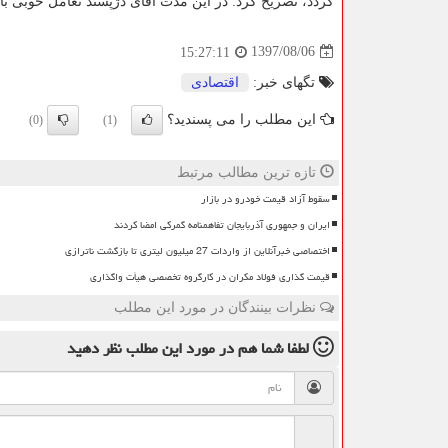
گردد، تصریح كرد: در این مدت آقای دژپسند تعامل خوبی با
1397/08/06
15:27:11
تگهای خبر:
اقتصادی
این مطلب را می پسندید؟
(0)
(1)
تازه ترین مطالب مرتبط
سقوط آزاد قیمت خودرو در بازار
ایران و جمهوری آذربایجان تفاهمنامه گمرکی امضا کردند
اختصاصی خبرآنلاین از واردات 27 میلیون لیتری تا بازگشت ناترازی
قیمت گذاری فولاد مکران در کارگروه تخصصی هیأت واگذاری
نظرات بینندگان در مورد این مطلب
لطفا شما هم
در مورد این مطلب
نظر دهید