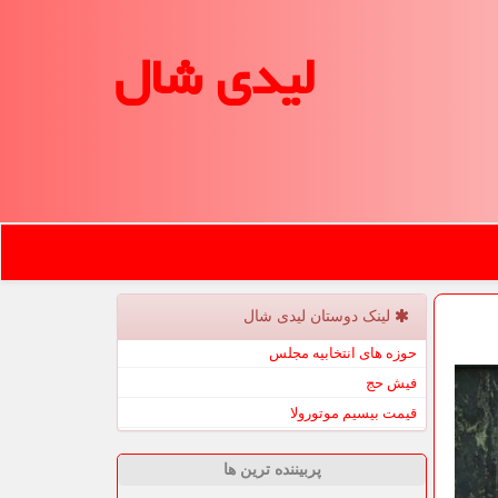
لیدی شال
لینک دوستان لیدی شال
حوزه های انتخابیه مجلس
فیش حج
قیمت بیسیم موتورولا
پربیننده ترین ها