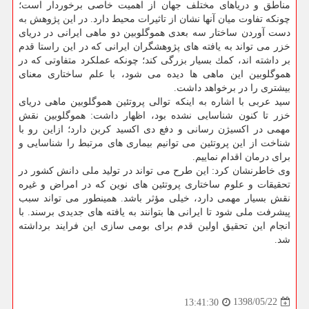
مناطق و دریاهای مختلف جهان از اهمیت خاصی برخوردار است؛
چونكه تفاوت میان آنها نشان از تاثیرات محیط دارد. در این پژوهش به
دست آوردن ساختار سه بعدی هموگلوبین دو ماهی ایرانی در دریای
خزر می تواند به یافته های پژوهشگران ایرانی كه در این راستا قدم
بر داشته اند، كمك بسیار بزرگی كند؛ چونكه عملكرد متفاوتی كه در
هموگلوبین این ماهی ها دیده می شود، با علم ساختاری معنای
بیشتری را در برخواهد داشت.
سید عربی با اشاره به اینكه توالی پروتئین هموگلوبین ماهی دریای
خزر تا كنون شناسایی نشده بود، اظهار داشت: هموگلوبین نقش
مهمی در اكسیژن رسانی و دفع دی اكسید كربن دارد؛ ازاین رو با
شناخت از این پروتئین می توانیم بیماری های مرتبط را شناسایی و
برای درمان اقدام نماییم.
وی خاطرنشان كرد: این طرح می تواند در تولید ملی دانش كشور در
تحقیقات و علوم ساختاری پروتئین های نوین كه در امراض و غیره
نقش بسیار مهمی دارد، خیلی مؤثر باشد. همینطور می تواند سبب
پیشرفت ملی شود تا ایرانی ها بتوانند به یافته های جدیدی برسند. با
انجام این تحقیق اولین قدم برای بومی سازی این فرایند برداشته
شد.
1398/05/22
13:41:30