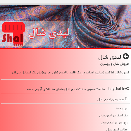
لیدی شال
فروش شال و روسری
لیدی شال: لطافت، زیبایی، اصالت در یک قاب. با
لیدی شال
، هر روزتان یک استایل بی‌نظیر.
ladyshal.ir - مالکیت معنوی سایت لیدی شال متعلق به مالکین آن می باشد
میانبرهای لیدی شال
درباره ما
بک لینک در لیدی شال
رپورتاژ در لیدی شال
مطالب لیدی شال