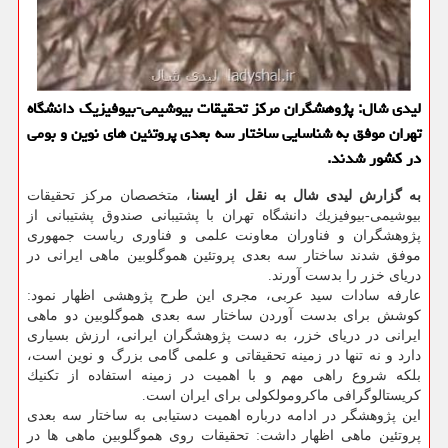
لیدی شال: پژوهشگران مركز تحقیقات بیوشیمی-بیوفیزیك دانشگاه
تهران موفق به شناسایی ساختار سه بعدی پروتئین های نوین و بومی
در كشور شدند.
به گزارش لیدی شال به نقل از ایسنا
، متخصصان مركز تحقیقات
بیوشیمی-بیوفیزیك دانشگاه تهران با پشتیبانی صندوق پشتیبانی از
پژوهشگران و فناوران معاونت علمی و فناوری ریاست جمهوری
موفق شدند ساختار سه بعدی پروتئین هموگلوبین ماهی ایرانی در
دریای خزر را بدست آورند.
عارفه سادات سید عربی، مجری این طرح پژوهشی اظهار نمود:
كوشش برای بدست آوردن ساختار سه بعدی هموگلوبین دو ماهی
ایرانی در دریای خزر، به دست پژوهشگران ایرانی، ارزش بسیاری
دارد و نه تنها در زمینه تحقیقاتی و علمی گامی بزرگ و نوین است،
بلكه شروع راهی مهم و با اهمیت در زمینه استفاده از تكنیك
كریستالوگرافی ماكرومولكولی برای ایران است.
این پژوهشگر در ادامه درباره اهمیت دستیابی به ساختار سه بعدی
پروتئین ماهی اظهار داشت: تحقیقات روی هموگلوبین ماهی ها در