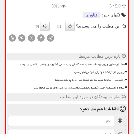
5011
5
/
5.0
تگهای خبر:
فناوری
این مطلب را می پسندید؟
(0)
(1)
X
تازه ترین مطالب مرتبط
هشدار معاون وزیر بهداشت نسبت به کاهش رتبه علمی کشور در وضعیت قطعی اینترنت
ریویان از تراشه خودران خود رونمایی نمود
رونمایی از سامانه مدیریت هوشمند مبارزه با پولشویی مکبا
پنجاه و هشتمین جلسه کمیته تخصصی مولدسازی دارایی های دولت انجام شد
نظرات بینندگان در مورد این مطلب
لطفا شما هم
نظر دهید