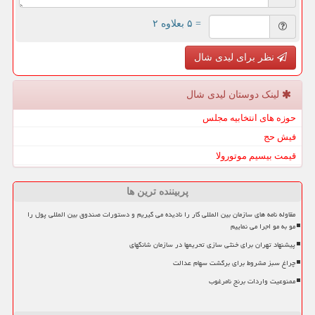
= ۵ بعلاوه ۲
نظر برای لیدی شال
لینک دوستان لیدی شال
حوزه های انتخابیه مجلس
فیش حج
قیمت بیسیم موتورولا
پربیننده ترین ها
مقاوله نامه های سازمان بین المللی کار را نادیده می گیریم و دستورات صندوق بین المللی پول را
مو به مو اجرا می نماییم
پیشنهاد تهران برای خنثی سازی تحریمها در سازمان شانگهای
چراغ سبز مشروط برای برگشت سهام عدالت
ممنوعیت واردات برنج نامرغوب