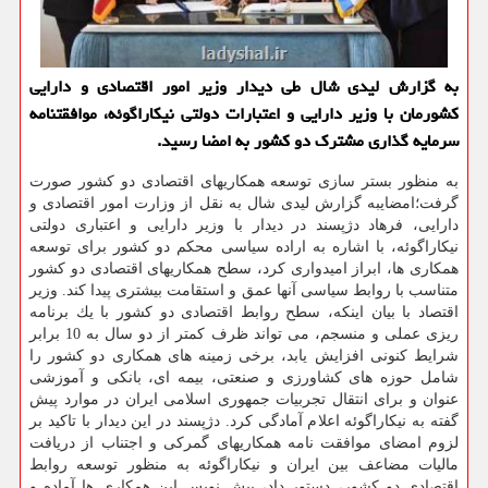
به گزارش لیدی شال طی دیدار وزیر امور اقتصادی و دارایی
كشورمان با وزیر دارایی و اعتبارات دولتی نیكاراگوئه، موافقتنامه
سرمایه گذاری مشترك دو كشور به امضا رسید.
به منظور بستر سازی توسعه همكاریهای اقتصادی دو كشور صورت
گرفت؛امضایبه گزارش لیدی شال به نقل از وزارت امور اقتصادی و
دارایی، فرهاد دژپسند در دیدار با وزیر دارایی و اعتباری دولتی
نیكاراگوئه، با اشاره به اراده سیاسی محكم دو كشور برای توسعه
همكاری ها، ابراز امیدواری كرد، سطح همكاریهای اقتصادی دو كشور
متناسب با روابط سیاسی آنها عمق و استقامت بیشتری پیدا كند. وزیر
اقتصاد با بیان اینكه، سطح روابط اقتصادی دو كشور با یك برنامه
ریزی عملی و منسجم، می تواند ظرف كمتر از دو سال به 10 برابر
شرایط كنونی افزایش یابد، برخی زمینه های همكاری دو كشور را
شامل حوزه های كشاورزی و صنعتی، بیمه ای، بانكی و آموزشی
عنوان و برای انتقال تجربیات جمهوری اسلامی ایران در موارد پیش
گفته به نیكاراگوئه اعلام آمادگی كرد. دژپسند در این دیدار با تاكید بر
لزوم امضای موافقت نامه همكاریهای گمركی و اجتناب از دریافت
مالیات مضاعف بین ایران و نیكاراگوئه به منظور توسعه روابط
اقتصادی دو كشور، دستور داد، پیش نویس این همكاری ها آماده و