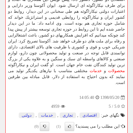
برای طرف نیكاراگوئه ای ارسال شود. ایوان آكوستا وزیر دارایی و
اعتبارات دولتی نیكاراگوئه هم طی سخنانی در این دیدار، روابط دو
كشور ایران و نیكاراگوئه را روابطی قدیمی و استراتژیك خواند كه
شامل حوزه تجاری هم بوده است. وی ادامه داد: ما در این دیدار
حاضر شده ایم تا این روابط در حوزه تجاری توسعه بیشتر از پیش پیدا
كند چونكه میدانیم كه افزایش همكاریهای دو كشور، باعث اشتغالزایی
و رفاه برای ملت های دو طرف خواهد شد. آكوستا تصریح كرد: ایران
شریكی خوب و قوی و كشوری با ظرفیت های بالای اقتصادی، دارای
توانمندی قابل توجه در صنعت و تولید محصولاتی چون دارو، لوازم
صنعتی و كالاهای واسطه ای سبك و سنگین و به علاوه یكی از بزرگ
ترین تولید كنندگان نفت خام جهان است. او گفت ایران و نیكاراگوئه
محصولات
و
خدمات
مختلفی متناسب با نیازهای یكدیگر تولید می
نمایند كه بدون احتیاج به استفاده از دلار، قابل مبادله بین طرفین
است.
1398/05/20
14:05:40
4959
5
/
5.0
تگهای خبر:
اقتصادی
,
تجاری
,
خدمات
,
دولتی
این مطلب را می پسندید؟
(0)
(1)