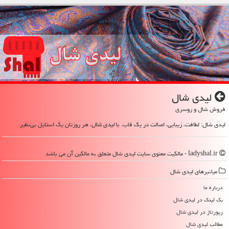
لیدی شال
فروش شال و روسری
لیدی شال: لطافت، زیبایی، اصالت در یک قاب. با
لیدی شال
، هر روزتان یک استایل بی‌نظیر.
ladyshal.ir - مالکیت معنوی سایت لیدی شال متعلق به مالکین آن می باشد
میانبرهای لیدی شال
درباره ما
بک لینک در لیدی شال
رپورتاژ در لیدی شال
مطالب لیدی شال