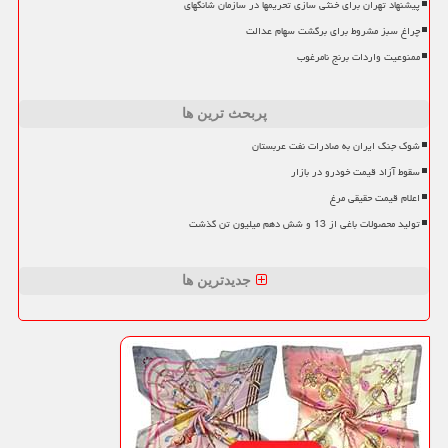
پیشنهاد تهران برای خنثی سازی تحریمها در سازمان شانگهای
چراغ سبز مشروط برای برگشت سهام عدالت
ممنوعیت واردات برنج نامرغوب
پربحث ترین ها
شوک جنگ ایران به صادرات نفت عربستان
سقوط آزاد قیمت خودرو در بازار
اعلام قیمت حقیقی مرغ
تولید محصولات باغی از 13 و شش دهم میلیون تن گذشت
جدیدترین ها