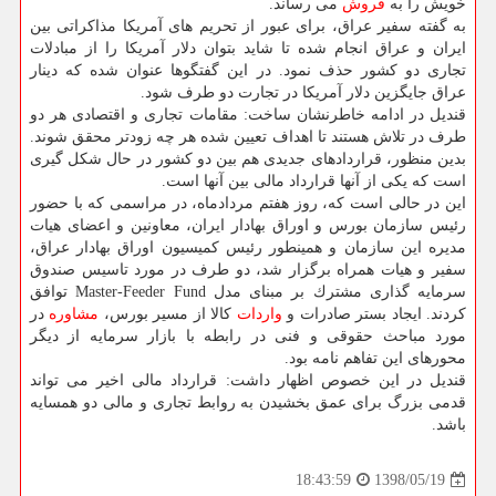
خویش را به
فروش
می رساند.
به گفته سفیر عراق، برای عبور از تحریم های آمریكا مذاكراتی بین
ایران و عراق انجام شده تا شاید بتوان دلار آمریكا را از مبادلات
تجاری دو كشور حذف نمود. در این گفتگوها عنوان شده كه دینار
عراق جایگزین دلار آمریكا در تجارت دو طرف شود.
قندیل در ادامه خاطرنشان ساخت: مقامات تجاری و اقتصادی هر دو
طرف در تلاش هستند تا اهداف تعیین شده هر چه زودتر محقق شوند.
بدین منظور، قراردادهای جدیدی هم بین دو كشور در حال شكل گیری
است كه یكی از آنها قرارداد مالی بین آنها است.
این در حالی است كه، روز هفتم مردادماه، در مراسمی كه با حضور
رئیس سازمان بورس و اوراق بهادار ایران، معاونین و اعضای هیات
مدیره این سازمان و همینطور رئیس كمیسیون اوراق بهادار عراق،
سفیر و هیات همراه برگزار شد، دو طرف در مورد تاسیس صندوق
سرمایه گذاری مشترك بر مبنای مدل Master-Feeder Fund توافق
كردند. ایجاد بستر صادرات و
واردات
كالا از مسیر بورس،
مشاوره
در
مورد مباحث حقوقی و فنی در رابطه با بازار سرمایه از دیگر
محورهای این تفاهم نامه بود.
قندیل در این خصوص اظهار داشت: قرارداد مالی اخیر می تواند
قدمی بزرگ برای عمق بخشیدن به روابط تجاری و مالی دو همسایه
باشد.
1398/05/19
18:43:59