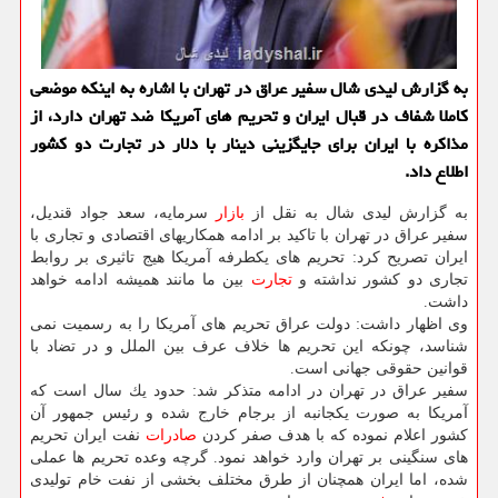
به گزارش لیدی شال سفیر عراق در تهران با اشاره به اینكه موضعی
كاملا شفاف در قبال ایران و تحریم های آمریكا ضد تهران دارد، از
مذاكره با ایران برای جایگزینی دینار با دلار در تجارت دو كشور
اطلاع داد.
به گزارش لیدی شال به نقل از
بازار
سرمایه، سعد جواد قندیل،
سفیر عراق در تهران با تاكید بر ادامه همكاریهای اقتصادی و تجاری با
ایران تصریح كرد: تحریم های یكطرفه آمریكا هیج تاثیری بر روابط
تجاری دو كشور نداشته و
تجارت
بین ما مانند همیشه ادامه خواهد
داشت.
وی اظهار داشت: دولت عراق تحریم های آمریكا را به رسمیت نمی
شناسد، چونكه این تحریم ها خلاف عرف بین الملل و در تضاد با
قوانین حقوقی جهانی است.
سفیر عراق در تهران در ادامه متذكر شد: حدود یك سال است كه
آمریكا به صورت یكجانبه از برجام خارج شده و رئیس جمهور آن
كشور اعلام نموده كه با هدف صفر كردن
صادرات
نفت ایران تحریم
های سنگینی بر تهران وارد خواهد نمود. گرچه وعده تحریم ها عملی
شده، اما ایران همچنان از طرق مختلف بخشی از نفت خام تولیدی