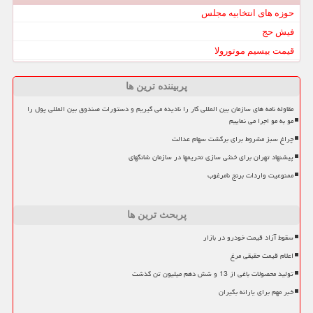
حوزه های انتخابیه مجلس
فیش حج
قیمت بیسیم موتورولا
پربیننده ترین ها
مقاوله نامه های سازمان بین المللی کار را نادیده می گیریم و دستورات صندوق بین المللی پول را
مو به مو اجرا می نماییم
چراغ سبز مشروط برای برگشت سهام عدالت
پیشنهاد تهران برای خنثی سازی تحریمها در سازمان شانگهای
ممنوعیت واردات برنج نامرغوب
پربحث ترین ها
سقوط آزاد قیمت خودرو در بازار
اعلام قیمت حقیقی مرغ
تولید محصولات باغی از 13 و شش دهم میلیون تن گذشت
خبر مهم برای یارانه بگیران