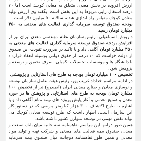
ارزش افزوده در بخش معدن، متعلق به معادن كوچك است اما ۷۰
درصد اشتغال زایی مربوط به این بخش است. بگفته وی ارزش تولید
معادن كوچك مقیاس راه اندازی شده، سالانه ۵۰ میلیون دلار است.
بودجه صندوق توسعه سرمایه گذاری فعالیت های معدنی به ۳۵۰
میلیارد تومان رسید
داریوش اسماعیلی، رئیس سازمان نظام مهندسی معدن ایران نیز از
افزایش بودجه صندوق توسعه سرمایه گذاری فعالیت های معدنی به
۳۵۰ میلیارد تومان
آگاهی داد و با تاكید بر ضرورت تقویت این صندوق
از دولت خواست كه ۱۰ درصد از حقوق دولتی بوسیله انعقاد قرارداد
با دانشگاه ها و موسسات تحصیلات تكمیلی، صرف تحقیق و توسعه و
پژوهش شود.
تخصیص ۱۰۰ میلیارد تومان بودجه به طرح های استارتاپی و پژوهشی
در ادامه مراسم خداداد غریب پور، رئیس هیئت عامل سازمان توسعه
و نوسازی معادن و صنایع معدنی ایران (ایمیدرو) نیز از
تخصیص ۱۰۰
میلیارد تومان بودجه به طرح های استارتاپی و پژوهش ها
در حوزه
معدن و صنایع معدنی و آغاز پایش پروژه های نیمه تمام آگاهی داد و با
اشاره به طرح اكتشاف ۳۰۰ هزار كیلومتر مربعی كه در دستور كار
این سازمان است، اظهار داشت كه طرح توسعه معادن كوچك می
تواند نقش مهمی در توسعه متوازن كشور داشته باشد.
همین طور درانتها این مراسم تفاهمنامه سه جانبه میان بانك صنعت و
معدن، صندوق بیمه فعالیت های معدنی و شركت تهیه و تولید مواد
معدنی و همین طور تفاهمنامه دوجانبه میان صندوق بیمه سرمایه