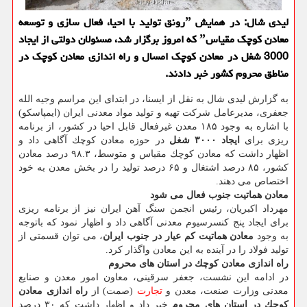
لیدی شال: در همایش ˮرونق تولید با احیا، فعال سازی و توسعه
معادن كوچك مقیاسˮ كه امروز برگزار شد، مسئولان دولتی از ایجاد
3000 شغل در معادن كوچك امسال و راه اندازی معادن كوچك در
مناطق محروم كشور خبر دادند.
به گزارش لیدی شال به نقل از ایسنا،
در ابتدای این مراسم وجیه الله
جعفری، مدیرعامل شركت تهیه و تولید مواد معدنی ایران (ایمپاسكو)
با اشاره به وجود ۱۸۵ معدن غیرفعال قابل احیا در كشور، از برنامه
ریزی برای
ایجاد ۳۰۰۰ شغل
در حوزه معادن كوچك آگاهی داد و
اظهار داشت كه معادن كوچك مقیاس و متوسط، ۹۸.۳ درصد معادن
كشور، ۸۵ درصد اشتغال و ۶۵ درصد تولید را در بخش معدن به خود
اختصاص می دهند.
معادن هماتیت جنوب فعال می شود
مهرداد اكبریان، رئیس انجمن سنگ آهن ایران نیز از برنامه ریزی
برای ایجاد پنج كنسرسیوم معدنی آگاهی داد و اظهار نمود كه باتوجه
به وجود
معادن هماتیت كم عیار در جنوب ایران
، می توان قسمتی از
تولید فولاد را در آینده به این معادن واگذار كرد.
راه اندازی معادن كوچك در استان های محروم
در ادامه این نشست، جعفر سرقینی، معاون امور معدن و صنایع
معدنی وزارت صنعت، معدن و
تجارت
(صمت) از
راه اندازی معادن
كوچك در استان های محروم
خبر داد و اظهار داشت كه ۳۰ درصد