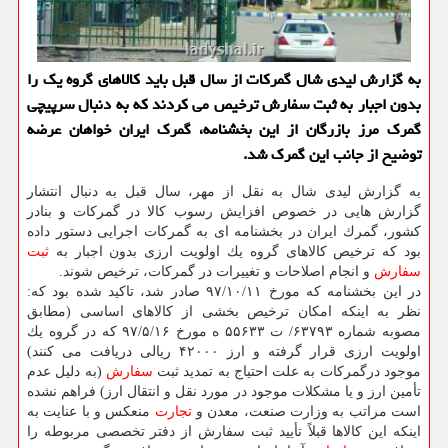
به گزارش لیدی شال گمركات از سال قبل باید كالاهای گروه یك را
بدون اجبار به ثبت سفارش ترخیص می كردند كه به دنبال سرپیچی
گمرك مرز بازرگان از این بخشنامه، گمرك ایران خواهان عرضه
توضیح از جانب این گمرك شد.
به گزارش لیدی شال به نقل از مهر، سال قبل به دنبال انتشار
گزارش هایی در خصوص افزایش رسوب كالا در گمركات و بنادر
كشور، گمرك ایران در بخشنامه ای به گمركات اجرایی دستور داده
بود كه ترخیص كالاهای گروه یك اولویت ارزی بدون اجبار به
ثبت
سفارش
و انجام اصلاحات و تغییرات در گمركات، ترخیص شوند.
در این بخشنامه كه مورخ ۹۷/۱۰/۱۱ صادر شد، تاكید شده بود كه:
نظر به اینكه امكان ترخیص بخشی از كالاهای اساسی (مطابق
مصوبه شماره ۶۳۷۹۳/ ت ۵۵۶۳۳ ه مورخ ۹۷/۵/۱۶ كه در گروه یك
اولویت ارزی قرار گرفته و ارز ۴۲۰۰۰ ریالی دریافت می كنند)
موجود درگمركات به علت احتیاج به تمدید ثبت
سفارش
(به دلیل عدم
تأمین ارز و یا مشكلات موجود در مورد نقل و انتقال ارز) فراهم نشده
است مراتب به وزارت صنعت، معدن و
تجارت
منعكس و با عنایت به
اینكه این كالاها قبلاً تأیید ثبت سفارش از دفتر تخصصی مربوطه را