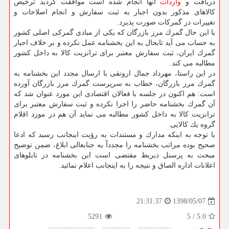
دریافت و
واردات
آنها انجام شده است موافقت گردید ترخیص
كالاهای مذكور بدون اجبار به ثبت سفارش و انجام اصلاحات و
تغییرات در گمركات صورت پذیرد.
با این حال گمرك مرز بازرگان كه یكی از مبادی گمركی اصلی كشور
به حساب می آید تابحال به این بخشنامه عمل نكرده و بر خلاف اجبار
گمرك ایران، ثبت سفارش معتبر برای ترانزیت كالا به داخل كشور
مطالبه می كند.
در این راستا، مهرداد جمال ارونقی با ارسال مجدد این بخشنامه به
گمرك مرز بازرگان، خطاب به سرپرست گمرك مرز بازرگان آورده
است: هم اكنون در جلسه با فعالان اقتصادی این مورد عنوان شد كه
آن گمرك بخشنامه حاضر را اجرا نكرده و ثبت سفارش معتبر برای
ترانزیت كالا به داخل كشور مطالبه می نماید آن هم در مورد اقلام
گروه یك كالایی.
با توجه به اینكه مدارك و مستندات به رؤیت اینجانب رسید كه ادعا
صحیح بوده مراتب بخشنامه را مجدداً به جنابعالی ابلاغ، ضمن توضیح
مبحث به پرسنل ذیربط مقتضی است این بخشنامه در تابلوهای
اعلانات اداره الصاق و نتیجه را به اینجانب اعلام نمائید.
1398/05/07
21:31:37
5291
5
/
5.0