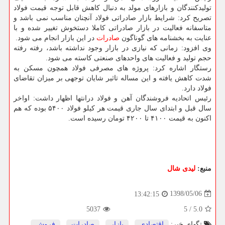
تولیدكنندگان و بازارهای مولد به دنبال كاهش قابل توجه قیمت فولاد
تصریح كرد: شرایط بازار صادراتی فولاد آنچنان مناسب نمی باشد و
متاسفانه فعالیت در بازار صادراتی كاملا دستخوش تغییر شده و با
عنایت به بخشنامه های گوناگون
صادرات
در این بازار انجام می شود.
وی افزود: زمانی كه نیازی در بازار وجود نداشته باشد، رفته رفته
حجم تولید و فعالیت های واحدهای صنعتی كاسته می شود.
رستگار اشاره كرد: پروژه های مصرفی فولاد همچون مسكن به
شدت كاهش یافته و این مساله تاثیر شایان توجهی بر میزان تقاضای
فولاد دارد.
رئیس اتحادیه فروشندگان آهن و فولاد درانتها اظهار داشت: اواخر
سال قبل و ابتدای سال جاری قیمت هر كیلو فولاد ۵۴۰۰ بوده كه هم
اكنون به قیمت ۴۱۰۰ تا ۴۲۰۰ تومان رسیده است.
منبع:
لیدی شال
1398/05/06
13:42:15
5037
5
/
5.0
تگهای خبر:
اقتصادی
,
بازار
,
صادرات
,
فروش