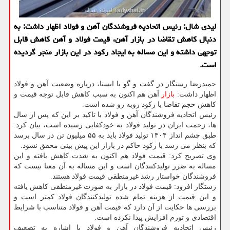
لیدی شال: رئیس اتحادیه فروشندگان آهن و فولاد اظهار داشت: به
دنبال كاهش تقاضا در بازار آهن، قیمت فولاد و آهن كاهش قابل
توجهی داشته و این مساله به ایجاد ركود در این بازار منجر گردیده
است.
حمیدرضا رستگار در گفت و گو با ایسنا، درباره وضعیت آهن و فولاد
اظهار داشت:
بازار
آهن هم اكنون به سبب كاهش قابل توجه قیمت و
كاهش حجم تقاضا با ركود روبه رو شده است.
رئیس اتحادیه فروشندگان آهن و فولاد با تاكید بر این كه پس از سال
ها، زحمت ایران در تولید فولاد به خودكفایی رسیده است، بیان كرد:
طبق چشم انداز ۱۴۰۴ تولید فولاد باید به ۵۵ میلیون تن در سال برسد
كه بنظر می رسد با ركود حاكم در بازار این پیش بینی محقق نشود.
وی تصریح كرد: قیمت فولاد هم اكنون به شدت كاهش یافته و این
مساله به ضرر تولیدكنندگان است و این مساله به آن معنا نیست كه
فروشندگان خواستار رشد غیرمنطقی قیمت فولاد هستند.
رستگار افزود: قیمت فولاد در بازار به صورت غیرمنطقی كاهش یافته
و این قیمت از هزینه تمام شده تولیدكنندگان فولاد كمتر است و
بررسی ها حكایت از آن دارد كه قیمت آهن و فولاد متناسب با شرایط
اقتصادی و تورم افزایش پیدا نكرده است.
رئیس اتحادیه فروشندگان آهن و فولاد با اشاره به تضعیف