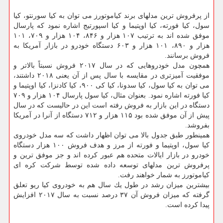
از پرفروش ترین مدلهای برند كیاموتورز می توان به كیا سورنتو، كیا
سول، كیا فورته، كیا اوپتیما و كیا اسپورتیج اشاره نمود كه پارسال
موفق شده اند به ترتیب ۱۰۷ هزار و ۸۴۶، ۱۰۴ هزار و ۷۰۹، ۱۰۱
هزار و ۸۹۰، ۱۰۱ هزار و ۶۰۳ دستگاه خودرو در بازار آمریكا به
فروش برسانند.
همچون مدل خودروهایی كه در سال ۲۰۱۷ فروش نسبتاً بالاتر و
موفقیت آمیزتری در مقایسه با سال پس از آن یعنی ۲۰۱۸ داشتند،
می توان به كیا سول، كیا سدونا، كیا كی ۹۰۰، كیا كادنزا، كیا اوپتیما و
كیا فورته اشاره نمود. بعنوان مثال، كیا سول پارسال ۱۰۴ هزار و ۷۰۹
دستگاه در این بازار به فروش رفته است این در حالیست كه در سال
پیش از آن موفق شده بود ۱۱۵ هزار و ۷۱۲ دستگاه از آنرا در آمریكا
بفروشد.
همینطور طبق جدول بالا می توان اظهار داشت كه سه مدل خودروی
كیا سول، اوپتیما و فورته از مرز و هدف فروش ۱۰۰ هزار دستگاه
خودرو در بازار ایالات متحده هم عبور كرده اند و جز موفق ترین و
پرفروش ترین مدلهای توسعه داده شده توسط شركت كره ای
كیاموتورز به شمار خواهند رفت.
بیشترین میزان رشد در طول یك سال هم به خودروی كیا ریو تعلق
گرفته كه میزان فروش آن ۳۷ درصد نسبت به سال ۲۰۱۷ افزایش
پیدا كرده است.