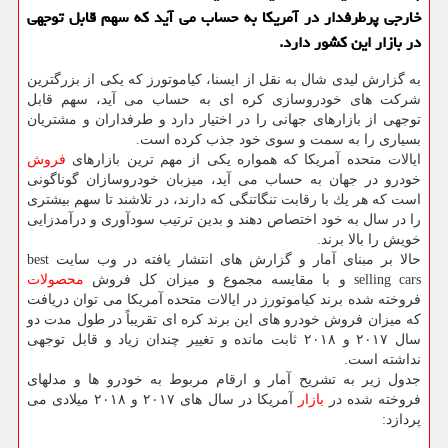
خارجی پرطرفدار در آمریكا به حساب می آید كه سهم قابل توجهی
در بازار این كشور دارد.
به گزارش لیدی شال به نقل از ایسنا، كیاموتورز كه یكی از بزرگترین
شركت های خودروسازی كره ای به حساب می آید، سهم قابل
توجهی از بازارهای جهانی را در اختیار دارد و طرفداران و مشتریان
بسیاری را به سمت و سوی خود جذب كرده است.
ایالات متحده آمریكا كه همواره یكی از مهم ترین بازارهای
فروش
خودرو در جهان به حساب می آید، میزبان خودروسازان گوناگونی
است كه هر یك با رقابت تنگاتنگی كه دارند، در تلاشند تا سهم بیشتری
را در سال به خود اختصاص دهند و بدین ترتیب سودآوری و درآمدزایی
خویش را بالا برند.
حالا بر مبنای آمار و گزارش های انتشار یافته در وب سایت best
selling cars و با مقایسه مجموع و میزان كل فروش
محصولات
فروخته شده برند كیاموتورز در ایالات متحده آمریكا می توان دریافت
كه میزان فروش خودرو های این برند كره ای تقریباً در طول مدت دو
سال ۲۰۱۷ و ۲۰۱۸ ثابت مانده و تغییر چندان زیاد و قابل توجهی
نداشته است.
جدول زیر به تشریح آمار و ارقام مربوط به خودرو ها و مدلهای
فروخته شده در
بازار
آمریكا در سال های ۲۰۱۷ و ۲۰۱۸ میلادی می
پردازد: