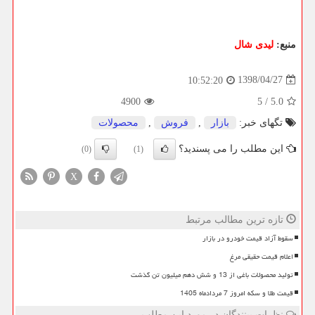
منبع:
لیدی شال
1398/04/27
10:52:20
4900
5
/
5.0
تگهای خبر:
بازار
,
فروش
,
محصولات
این مطلب را می پسندید؟
(0)
(1)
X
تازه ترین مطالب مرتبط
سقوط آزاد قیمت خودرو در بازار
اعلام قیمت حقیقی مرغ
تولید محصولات باغی از 13 و شش دهم میلیون تن گذشت
قیمت طلا و سکه امروز 7 مردادماه 1405
نظرات بینندگان در مورد این مطلب