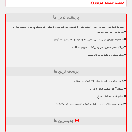
قیمت بیسیم موتورولا
پربیننده ترین ها
مقاوله نامه های سازمان بین المللی کار را نادیده می گیریم و دستورات صندوق بین المللی پول را
مو به مو اجرا می نماییم
پیشنهاد تهران برای خنثی سازی تحریمها در سازمان شانگهای
چراغ سبز مشروط برای برگشت سهام عدالت
ممنوعیت واردات برنج نامرغوب
پربحث ترین ها
شوک جنگ ایران به صادرات نفت عربستان
سقوط آزاد قیمت خودرو در بازار
اعلام قیمت حقیقی مرغ
تولید محصولات باغی از 13 و شش دهم میلیون تن گذشت
جدیدترین ها