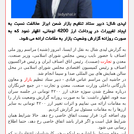
لیدی شال: دبیر ستاد تنظیم بازار ضمن ابراز مخالفت نسبت به
ایجاد تغییرات در پرداخت ارز 4200 تومانی، اظهار نمود كه به
صورت روزانه گزارش وضعیت بازار به مقامات ارائه می شود.
به گزارش لیدی شال به نقل از ایسنا، امروز (شنبه) مراسم روز ملی
اصناف با حضور نایب رییس مجلس شورای اسلامی، وزیر صنعت،
معدن و
تجارت
(صمت)، رئیس اتاق اصناف ایران و رئیس فراكسیون
اصناف و رئیس كمیسیون اقتصادی مجلس شورای اسلامی در محل
سالن همایش های بین المللی صدا و سیما انجام شد.
در حاشیه این مراسم عباس قبادی - دبیر ستاد تنظیم
بازار
و معاون
بازرگانی داخلی وزارت صنعت، معدن و تجارت - در جمع خبرنگاران
درباره مطرح شدن سوژه حذف ارز ۴۲۰۰ تومانی در جلسه سران
سه قوه، اظهار داشت: ما به صورت روزانه گزارش وضعیت بازار را
به مقامات ارائه می نماییم و اثرات تغییر ارز ۴۲۰۰ تومانی به سایر
ارزها را به مقامات مسئول نیز گزارش كردیم.
وی اضافه كرد: قرار نیست اتفاق خاصی رخ دهد. حالا شرایط همان
شرایط قبل است و اگر قرار باشد اتفاق خاصی رخ دهد، حتما اطلاع
رسانی می شود.
این مقام مسئول با اشاره به اینكه برخی كارشناسان اعتقاد دارند كه