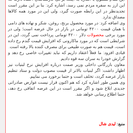
این ارز به سفره مردم نمی رسد، اشاره كرد: بنا بر این مقرر است
تجدیدنظر در این رابطه صورت گیرد، ولی این در مورد همه كالاها
مصداق ندارد.
وی اضافه كرد: در مورد محصول برنج، روغن، شكر و نهاده های دامی
با همان قیمت ۴۲۰۰ تومانی در بازار در حال عرضه است؛ ولی در
مورد برخی
محصولات
دلار ۴۲۰۰ تومانی پرداخت نمی گردد، این در
شرایطی است كه در مورد ماكارونی كه افزایش قیمت گندم رخ داده
است، قیمت هم به صورت طبیعی برای مصرف كننده بالا رفته است.
قبادی افزود: ما فعلاً اعتقاد داریم كه نباید تغییرات خاصی رخ دهد و
گزارش خودرا به سران سه قوه دادیم.
معاون بازرگانی داخلی وزیر صمت درباره افزایش نرخ لبنیات نیز
اظهار داشت: اگر لبنیات بالاتر از قیمت مصوب دولت و ستاد تنظیم
بازار عرضه گردد، تخلف است و حتما برخورد می نماییم.
وی همین طور اشاره كرد كه هم اكنون قرار نیست عوارض صادراتی
جدیدی ابلاغ شود و اگر مقرر است در این عرصه اتفاقی رخ دهد،
حتما اطلاع رسانی خواهد شد.
منبع:
لیدی شال