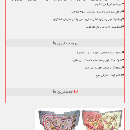
مو به مو اجرا می نماییم
چراغ سبز مشروط برای برگشت سهام عدالت
پیشنهاد تهران برای خنثی سازی تحریمها در سازمان شانگهای
ممنوعیت واردات برنج نامرغوب
پربحث ترین ها
سقوط دسته جمعی نرخها در بازار خودرو
شوک جنگ ایران به صادرات نفت عربستان
سقوط آزاد قیمت خودرو در بازار
اعلام قیمت حقیقی مرغ
جدیدترین ها