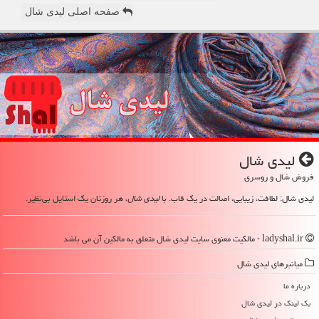
صفحه اصلی لیدی شال
لیدی شال
فروش شال و روسری
لیدی شال: لطافت، زیبایی، اصالت در یک قاب. با
لیدی شال
، هر روزتان یک استایل بی‌نظیر.
ladyshal.ir - مالکیت معنوی سایت لیدی شال متعلق به مالکین آن می باشد
میانبرهای لیدی شال
درباره ما
بک لینک در لیدی شال