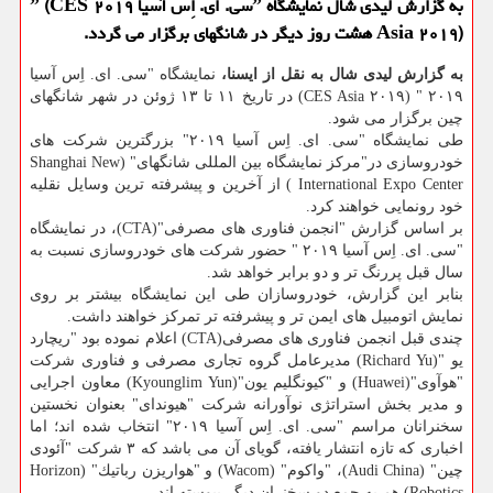
به گزارش لیدی شال نمایشگاه ˮسی. ای. اِس آسیا ۲۰۱۹ ˮ (CES
Asia ۲۰۱۹) هشت روز دیگر در شانگهای برگزار می گردد.
به گزارش لیدی شال به نقل از ایسنا،
نمایشگاه "سی. ای. اِس آسیا
۲۰۱۹ " (CES Asia ۲۰۱۹) در تاریخ ۱۱ تا ۱۳ ژوئن در شهر شانگهای
چین برگزار می شود.
طی نمایشگاه "سی. ای. اِس آسیا ۲۰۱۹" بزرگترین شركت های
خودروسازی در"مركز نمایشگاه بین المللی شانگهای" (Shanghai New
International Expo Center ) از آخرین و پیشرفته ترین وسایل نقلیه
خود رونمایی خواهند كرد.
بر اساس گزارش "انجمن فناوری های مصرفی"(CTA)، در نمایشگاه
"سی. ای. اِس آسیا ۲۰۱۹ " حضور شركت های خودروسازی نسبت به
سال قبل پررنگ تر و دو برابر خواهد شد.
بنابر این گزارش، خودروسازان طی این نمایشگاه بیشتر بر روی
نمایش اتومبیل های ایمن تر و پیشرفته تر تمركز خواهند داشت.
چندی قبل انجمن فناوری های مصرفی(CTA) اعلام نموده بود "ریچارد
یو "(Richard Yu) مدیرعامل گروه تجاری مصرفی و فناوری شركت
"هوآوی"(Huawei) و "كیونگلیم یون"(Kyounglim Yun) معاون اجرایی
و مدیر بخش استراتژی نوآورانه شركت "هیوندای" بعنوان نخستین
سخنرانان مراسم "سی. ای. اِس آسیا ۲۰۱۹" انتخاب شده اند؛ اما
اخباری كه تازه انتشار یافته، گویای آن می باشد كه ۳ شركت "آئودی
چین" (Audi China)، "واكوم" (Wacom) و "هواریزن رباتیك" (Horizon
Robotics) هم به جمع دو سخنران دیگر پیوسته اند.