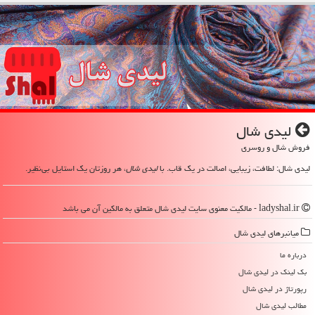
لیدی شال
فروش شال و روسری
لیدی شال: لطافت، زیبایی، اصالت در یک قاب. با
لیدی شال
، هر روزتان یک استایل بی‌نظیر.
ladyshal.ir - مالکیت معنوی سایت لیدی شال متعلق به مالکین آن می باشد
میانبرهای لیدی شال
درباره ما
بک لینک در لیدی شال
رپورتاژ در لیدی شال
مطالب لیدی شال