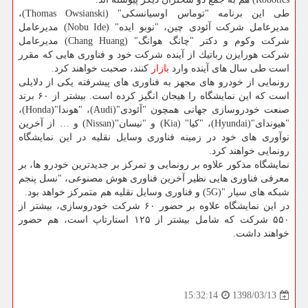
طی این برنامه "توماس اوسیانسكی" (Thomas Owsianski)،
مدیرعامل شركت آئودی چین، "نوبو ایده" (Nobu Ide) مدیرعامل
شركت وكوم و دكتر "چانگ هوانگ" (Chang Huang) مدیرعامل
شركت هورایزن رباتیك از آینده شركت خود و فناوری هایی كه مقرر
است طی سال های آینده وارد
بازار
كنند، صحبت خواهند كرد.
رونمایی از خودرو های مجهز به فناوری های پیشرفته یكی از دلایلی
است كه این نمایشگاه را هیجان انگیز كرده است. بیشتر از ۶۰ برند
صنعت خودروسازی جهانی همچون "آئودی"(Audi)، "هوندا"(Honda)،
"هیوندای"(Hyundai)، "كیا" (Kia) و "نیسان"(Nissan) و … از آخرین
نوآوری های خود در زمینه فناوری وسایل نقلیه در این نمایشگاه
رونمایی خواهند كرد.
نمایشگاه مذكور علاوه بر رونمایی و تمركز بر جدیدترین خودرو ها، بر
معرفی فناوری هایی نظیر آخرین فناوری هوش مصنوعی، "نسل پنجم
شبكه های سیار "(5G) و فناوری وسایل نقلیه هم متمركز خواهد بود.
در این نمایشگاه علاوه بر حضور ۶۰ شركت خودروسازی، بیشتر از
۵۵۰ شركت كه شامل بیشتر از ۱۲۵ استارتاپ است، هم حضور
خواهند داشت.
1398/03/13
15:32:14