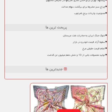
پیشنهاد تهران برای خنثی سازی تحریمها در سازمان شانگهای
چراغ سبز مشروط برای برگشت سهام عدالت
ممنوعیت واردات برنج نامرغوب
پربحث ترین ها
شوک جنگ ایران به صادرات نفت عربستان
سقوط آزاد قیمت خودرو در بازار
اعلام قیمت حقیقی مرغ
تولید محصولات باغی از 13 و شش دهم میلیون تن گذشت
جدیدترین ها