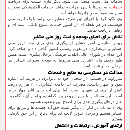
سامانه ملی پست متصل می شود. دیگر نیازی نیست برای دریافت
خدمات
، به روستا یا شهر مراجعه نمایند. خدمات الکترونیکی بصورت
سیار مستقیماً به درِ چادرها خواهد آمد.
وی تاکید کرد: با اجرای این طرح، عشایر می توانند با یک کارت ملی
هوشمند، در هر نقطه ای از کشور خدمات متنوع بانکی، بیمه ای و
رفاهی دریافت نمایند.
تلاش برای احیای بودجه و ثبت روز ملی عشایر
رییس سازمان امور عشایر از پیگیری جدی برای ثبت «روز ملی
عشایر و مرتعداری» در تقویم رسمی کشور آگاهی داد و اضافه کرد:
این اقدام در شورای عالی انقلاب فرهنگی درحال پیگیری است. همین
طور ردیف های اعتباری ملی مربوط به بودجه سنواتی عشایر نیز
درحال احیا و تثبیت است.
عدالت در دسترسی به منابع و خدمات
میرزاوند در قسمتی از سخنان خود به نابرابری در هزینه آب اشاره
نمود و اظهار داشت: مصرف آب جامعه عشایری ۲۰۰ هزارم درصد
کمتر از مصرف شهری است، اما بهای آب برای آنان چهار برابر
است. این مساله را با وزیر نیرو در بین گذاشتیم و او از آن ناآگاه بود.
حال درحال پیگیری جدی برای اصلاح این وضعیت هستیم.
وی ادامه داد: در کنار آن، پیگیر تثبیت حق آبه چشمه ها و مراتع برای
عشایر هستیم و درحال تدوین لایحه ای برای دفاع از این حق تاریخی
هستیم.
ارتقای آموزش، ارتباطات و اشتغال