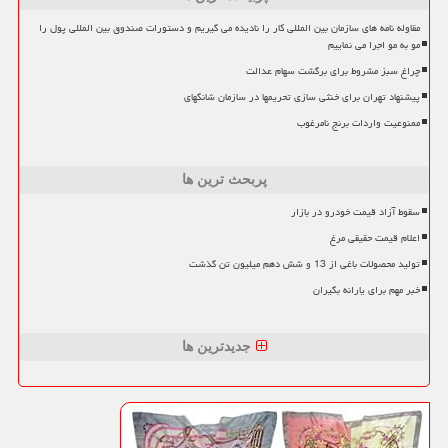
مقاوله نامه های سازمان بین المللی کار را نادیده می گیریم و دستورات صندوق بین المللی پول را
مو به مو اجرا می نماییم
چراغ سبز مشروط برای برگشت سهام عدالت
پیشنهاد تهران برای خنثی سازی تحریمها در سازمان شانگهای
ممنوعیت واردات برنج نامرغوب
پربحث ترین ها
سقوط آزاد قیمت خودرو در بازار
اعلام قیمت حقیقی مرغ
تولید محصولات باغی از 13 و شش دهم میلیون تن گذشت
خبر مهم برای یارانه بگیران
جدیدترین ها