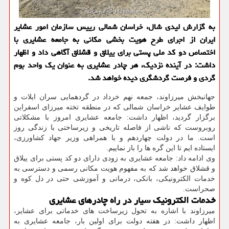
به گزارش لیدی شال، خراسان شمالی رییس سازمان امور عشایر
ایران از اجرای طرح هویت بخشی مکانی به جامعه عشایری با
اختصاص دو کد ملی پستی برای ییلاق و قشلاق آگاهی داد و اظهار
داشت: در آینده نزدیک، هر چادر عشایری به عنوان یک واحد بوم
گردی و فرصت گردشگری دیده خواهد شد.
جهانبخش میرزاوند، جمعه نهم خرداد در گردهمایی سران ایلات و
طوایف عشایر خراسان شمالی که در منطقه تخته میرزای اسفراین
برگزار گردید، اظهار داشت: جامعه عشایری امروز با مشکلاتی
روبروست که ناشی از فاصله تاریخی و زیرساختی با زندگی روز
است. ما در دولت چهاردهم و با همراهی وزیر جهاد کشاورزی،
ایستاده ایم تا این گره ها را باز نماییم.
وی ادامه داد: جامعه عشایری به زودی دارای دو کد پستی برای ییلاق
و قشلاق خواهد شد که به مفهوم هویت مکانی رسمی و دسترسی به
خدمات الکترونیکی، بانکی، درمانی و آموزشی حتی در دل کوه و
صحراست.
خدمات الکترونیک سیار در راه چادرهای عشایری
میرزاوند با اشاره به تحول زیرساخت های خدماتی برای عشایر،
اظهار داشت: در هفته دولت برای اولین بار، جامعه عشایری به