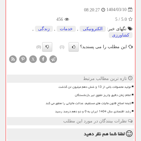
1404/03/10
08:20:27
456
5
/
5.0
تگهای خبر:
الكترونیكی
,
خدمات
,
زندگی
,
كشاورزی
این مطلب را می پسندید؟
(0)
(1)
X
تازه ترین مطالب مرتبط
تولید محصولات باغی از 13 و شش دهم میلیون تن گذشت
اعلام زمان دقیق واریز حقوق تیر بازنشستگان
لایحه اصلاح قانون مالیات های مستقیم، عدالت مالیاتی را محقق می کند
رشد اقتصادی سال 1404 ایران به 0 و دو دهم درصد رسید
نظرات بینندگان در مورد این مطلب
لطفا شما هم
نظر دهید