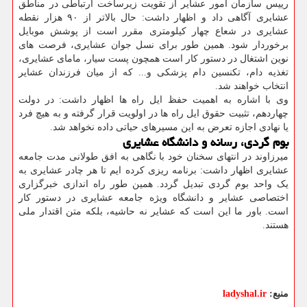
رییس سازمان امور عشایر از تقویت زیرساخت ارتباطی در مناطق
عشایری آگاهی داد و اظهار داشت: حال بالاتر از ۹۰ هزار نقطه
عشایری در شعاع چهار کیلومتری مقرر است از پوشش موبایل
برخوردار شود. همین طور برای نسل جوان عشایری، فرصت های
نوین اشتغال در دستور کار است همچون پست سیار، مامای عشایری،
تغذیه دام، تکنسین دام پزشکی و... که از میان فرزندان عشایر
انتخاب خواهند شد.
وی با اشاره به اهمیت حفظ ایل راه ها اظهار داشت: در دولت
چهاردهم، تثبیت حقوق ایل راه ها در اولویت قرار گرفته و به هیچ فرد
یا نهادی اجازه تعرض به این مسیرهای حیاتی داده نخواهد شد.
بوم گردی، رسانه و دانشگاه عشایری
میرزاوند در انتهای سخنان خود با نگاهی به افق طولانی مدت جامعه
عشایری اظهار داشت: برنامه ریزی کرده ایم تا هر چادر عشایری به
یک واحد بوم گردی تبدیل گردد. همین طور راه اندازی خبرگزاری
اختصاصی عشایر و دانشگاه ویژه جامعه عشایری در دستور کار
است. باور ما این است که عشایر نه حاشیه، بلکه متن اقتدار ملی
هستند.
منبع:
ladyshal.ir