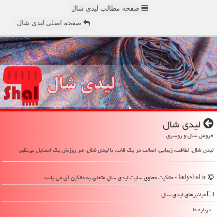
صفحه مطالب لیدی شال
صفحه اصلی لیدی شال
لیدی شال
فروش شال و روسری
لیدی شال: لطافت، زیبایی، اصالت در یک قاب. با
لیدی شال
، هر روزتان یک استایل بی‌نظیر.
ladyshal.ir - مالکیت معنوی سایت لیدی شال متعلق به مالکین آن می باشد
میانبرهای لیدی شال
درباره ما