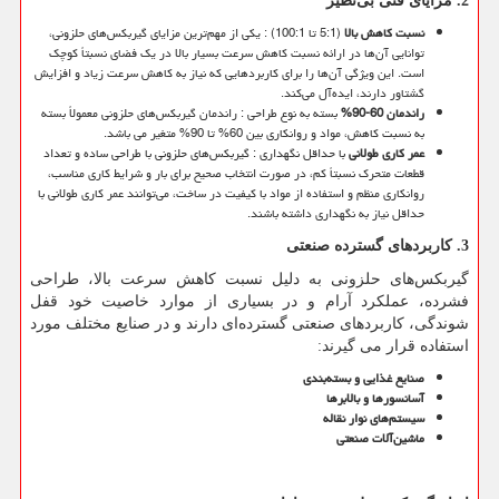
2. مزایای فنی بی‌نظیر
نسبت کاهش بالا
(
5:1
تا 100:1) : یکی از مهم‌ترین مزایای گیربکس‌های حلزونی،
توانایی آن‌ها در ارائه نسبت کاهش سرعت بسیار بالا در یک فضای نسبتاً کوچک
است. این ویژگی آن‌ها را برای کاربردهایی که نیاز به کاهش سرعت زیاد و افزایش
گشتاور دارند، ایده‌آل می‌کند.
راندمان 60-90
%
بسته به نوع طراحی : راندمان گیربکس‌های حلزونی معمولاً بسته
به نسبت کاهش، مواد و روانکاری بین 60% تا 90% متغیر می باشد.
عمر کاری طولانی
با حداقل نگهداری : گیربکس‌های حلزونی با طراحی ساده و تعداد
قطعات متحرک نسبتاً کم، در صورت انتخاب صحیح برای بار و شرایط کاری مناسب،
روانکاری منظم و استفاده از مواد با کیفیت در ساخت، می‌توانند عمر کاری طولانی با
حداقل نیاز به نگهداری داشته باشند.
3.
کاربردهای گسترده صنعتی
گیربکس‌های حلزونی به دلیل نسبت کاهش سرعت بالا، طراحی
فشرده، عملکرد آرام و در بسیاری از موارد خاصیت خود قفل
شوندگی، کاربردهای صنعتی گسترده‌ای دارند و در صنایع مختلف مورد
استفاده قرار می گیرند:
صنایع غذایی و بسته‌بندی
آسانسورها و بالابرها
سیستم‌های نوار نقاله
ماشین‌آلات صنعتی