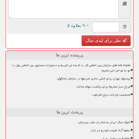
= ۹ بعلاوه ۵
نظر برای لیدی شال
پربیننده ترین ها
مقاوله نامه های سازمان بین المللی کار را نادیده می گیریم و دستورات صندوق بین المللی پول را
مو به مو اجرا می نماییم
پیشنهاد تهران برای خنثی سازی تحریمها در سازمان شانگهای
چراغ سبز مشروط برای برگشت سهام عدالت
ممنوعیت واردات برنج نامرغوب
پربحث ترین ها
شوک جنگ ایران به صادرات نفت عربستان
سقوط آزاد قیمت خودرو در بازار
اعلام قیمت حقیقی مرغ