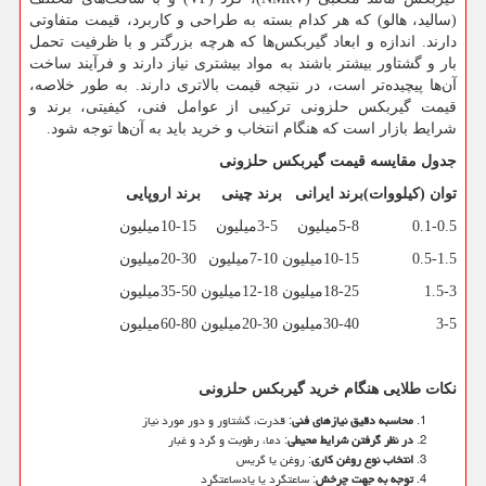
(سالید، هالو) که هر کدام بسته به طراحی و کاربرد، قیمت متفاوتی
دارند. اندازه و ابعاد گیربکس‌ها که هرچه بزرگتر و با ظرفیت تحمل
بار و گشتاور بیشتر باشند به مواد بیشتری نیاز دارند و فرآیند ساخت
آن‌ها پیچیده‌تر است، در نتیجه قیمت بالاتری دارند. به طور خلاصه،
قیمت گیربکس حلزونی ترکیبی از عوامل فنی، کیفیتی، برند و
شرایط بازار است که هنگام انتخاب و خرید باید به آن‌ها توجه شود.
جدول مقایسه قیمت گیربکس حلزونی
توان (کیلووات)
برند ایرانی
برند چینی
برند اروپایی
0.1-0.5
5-8
میلیون
3-5
میلیون
10-15
میلیون
0.5-1.5
10-15
میلیون
7-10
میلیون
20-30
میلیون
1.5-3
18-25
میلیون
12-18
میلیون
35-50
میلیون
3-5
30-40
میلیون
20-30
میلیون
60-80
میلیون
نکات طلایی هنگام خرید گیربکس حلزونی
محاسبه دقیق نیازهای فنی
: قدرت، گشتاور و دور مورد نیاز
در نظر گرفتن شرایط محیطی
: دما، رطوبت و گرد و غبار
انتخاب نوع روغن کاری
: روغن یا گریس
توجه به جهت چرخش
: ساعتگرد یا پادساعتگرد