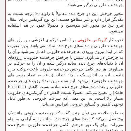
چرخدنده حلزونی درگیر می‌شوند.
محور چرخش این دو چرخ دنده معمولاً با زاویه 90 درجه نسبت به
یکدیگر قرار دارد و غیر متقاطع هستند. این نوع گیربکس برای انتقال
نیرو بین دو محور غیر هم‌سطح و معمولاً عمود بر هم استفاده
می‌شود.
نحوه کار
گیربکس حلزونی
بر اساس درگیری لغزشی بین رزوه‌های
چرخدنده حلزونی و دندانه‌های چرخ دنده ساده می باشد. بدین صورت
که در ابتدا نیروی ورودی به چرخدنده حلزونی اعمال می‌شود و آن را
به چرخش در می‌آورد. سپس با چرخش چرخدنده حلزونی، رزوه‌های
آن با دندانه‌های چرخ دنده ساده درگیر شده و آن را به حرکت در
می‌آورند. هر دور کامل چرخش چرخدنده حلزونی باعث حرکت چرخ
دنده ساده به اندازه یک یا چند دندانه (بسته به تعداد رزوه های
چرخدنده حلزونی) می‌شود. این نسبت بین تعداد رزوه های چرخدنده
حلزونی و تعداد دندانه‌های چرخ دنده ساده، نسبت کاهش (
Reduction
Ratio
) را تعیین می‌کند. معمولاً نسبت کاهش در گیربکس‌های حلزونی
بسیار بالا است، به این معنی که سرعت خروجی به طور قابل
توجهی کاهش و گشتاور خروجی افزایش می‌یابد.
به طور خلاصه می توان چنین گفت که چرخدنده حلزونی مانند یک
پیچ عمل می‌کند که دندانه‌های چرخ دنده ساده را به آرامی به جلو
می‌راند. برای یک دور چرخش کامل چرخدنده حلزونی، چرخ دنده
ساده فقط به اندازه یک دندانه پیشروی می‌کند.