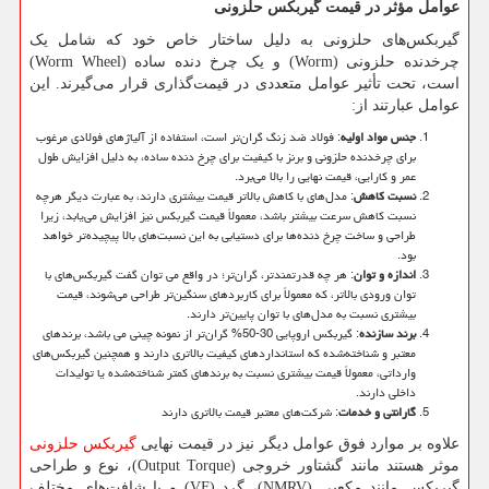
عوامل مؤثر در قیمت گیربکس حلزونی
گیربکس‌های حلزونی به دلیل ساختار خاص خود که شامل یک
چرخدنده حلزونی (
Worm
) و یک چرخ دنده ساده (
Worm Wheel
)
است، تحت تأثیر عوامل متعددی در قیمت‌گذاری قرار می‌گیرند. این
عوامل عبارتند از:
جنس مواد اولیه
: فولاد ضد زنگ گران‌تر است، استفاده از آلیاژهای فولادی مرغوب
برای چرخدنده حلزونی و برنز با کیفیت برای چرخ دنده ساده، به دلیل افزایش طول
عمر و کارایی، قیمت نهایی را بالا می‌برد.
نسبت کاهش
: مدل‌های با کاهش بالاتر قیمت بیشتری دارند، به عبارت دیگر هرچه
نسبت کاهش سرعت بیشتر باشد، معمولاً قیمت گیربکس نیز افزایش می‌یابد، زیرا
طراحی و ساخت چرخ دنده‌ها برای دستیابی به این نسبت‌های بالا پیچیده‌تر خواهد
بود.
اندازه و توان
: هر چه قدرتمندتر، گران‌تر؛ در واقع می توان گفت گیربکس‌های با
توان ورودی بالاتر، که معمولاً برای کاربردهای سنگین‌تر طراحی می‌شوند، قیمت
بیشتری نسبت به مدل‌های با توان پایین‌تر دارند.
برند سازنده
: گیربکس اروپایی 30-50% گران‌تر از نمونه چینی می باشد، برندهای
معتبر و شناخته‌شده که استانداردهای کیفیت بالاتری دارند و همچنین گیربکس‌های
وارداتی، معمولاً قیمت بیشتری نسبت به برندهای کمتر شناخته‌شده یا تولیدات
داخلی دارند.
گارانتی و خدمات
: شرکت‌های معتبر قیمت بالاتری دارند
علاوه بر موارد فوق عوامل دیگر نیز در قیمت نهایی
گیربکس حلزونی
موثر هستند مانند گشتاور خروجی (
Output Torque
)، نوع و طراحی
گیربکس‌ مانند مکعبی (
NMRV
)، گرد (
VF
) و با شافت‌های مختلف