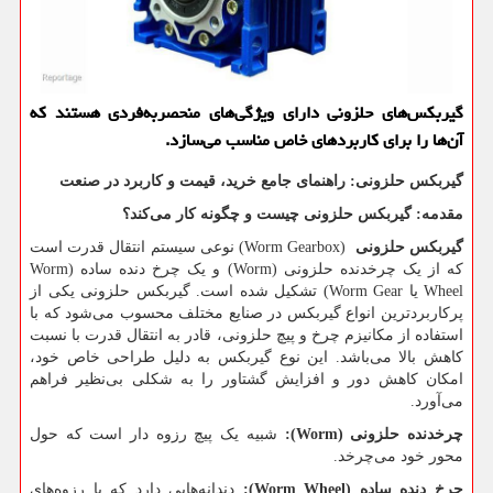
گیربکس‌های حلزونی دارای ویژگی‌های منحصربه‌فردی هستند که
آن‌ها را برای کاربردهای خاص مناسب می‌سازد.
گیربکس حلزونی: راهنمای جامع خرید، قیمت و کاربرد در صنعت
مقدمه: گیربکس حلزونی چیست و چگونه کار می‌کند؟
گیربکس حلزونی
(Worm Gearbox)
نوعی سیستم انتقال قدرت است
که از یک چرخدنده حلزونی (
Worm
) و یک چرخ دنده ساده (
Worm
Wheel
یا
Worm Gear
) تشکیل شده است. گیربکس حلزونی یکی از
پرکاربردترین انواع گیربکس در صنایع مختلف محسوب می‌شود که با
استفاده از مکانیزم چرخ و پیچ حلزونی، قادر به انتقال قدرت با نسبت
کاهش بالا می‌باشد. این نوع گیربکس به دلیل طراحی خاص خود،
امکان کاهش دور و افزایش گشتاور را به شکلی بی‌نظیر فراهم
می‌آورد.
چرخدنده حلزونی (
Worm
):
شبیه یک پیچ رزوه دار است که حول
محور خود می‌چرخد.
چرخ دنده ساده (
Worm Wheel
):
دندانه‌هایی دارد که با رزوه‌های