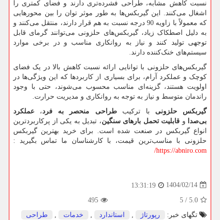
نسبت کاهش مشابه، طراحی فشرده‌تری دارند و فضای کمتری را
اشغال می‌کنند. این گیربکس‌ها به طور موثر توان را بین محورهایی
که معمولاً با زاویه 90 درجه نسبت به هم قرار دارند، منتقل می‌کنند و
به دلیل اصطکاک زیاد، گیربکس‌های حلزونی می‌توانند گرمای قابل
توجهی تولید کنند و نیاز به روانکاری مناسب و در برخی موارد
سیستم‌های خنک‌کننده دارند.
گیربکس‌های حلزونی با توانایی ارائه نسبت کاهش بالا در یک فضای
کوچک و عملکرد آرام، برای بسیاری از کاربردها که این ویژگی‌ها در
اولویت هستند، گزینه‌ای مناسب محسوب می‌شوند، حتی با وجود
راندمان متوسط و نیاز به توجه به روانکاری و مدیریت حرارت.
گیربکس حلزونی
با ترکیب
طراحی منحصر به فرد
،
عملکرد
بی‌صدا
و
قابلیت تحمل بارهای سنگین
، تبدیل به یکی از پرکاربردترین
انواع گیربکس در صنعت شده است. برای خرید بهترین گیربکس
حلزونی با مناسب‌ترین قیمت، با کارشناسان ما تماس بگیرید :
/
https://abniro.com
1404/02/14
13:31:19
495
5
/
5.0
تگهای خبر:
رپورتاژ
,
استاندارد
,
خدمات
,
طراحی