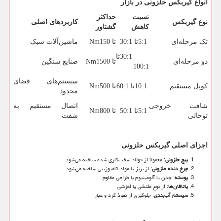
انواع گیربکس حلزونی در بازار
نسبت
حداکثر
نوع گیربکس
کاربردهای اصلی
کاهش
گشتاور
تک مرحله‌ای
5:1
تا 30:1
تا 150
Nm
ماشین‌آلات سبک
30:1
تا
دو مرحله‌ای
تا 1500
Nm
صنایع سنگین
100:1
سیستم‌های فضای
کوپل مستقیم
10:1
تا 60:1
تا 500
Nm
محدود
شافت خروجی
اتصال مستقیم به
5:1
تا 50:1
تا 800
Nm
توخالی
شفت
اجزای اصلی گیربکس حلزونی
پیچ حلزونی
: معمولاً از فولاد سخت‌کاری شده ساخته می‌شود
چرخ دنده حلزونی
: از برنز یا مواد کامپوزیتی ساخته می‌شود
پوسته
: چدن یا آلومینیوم با طراحی مقاوم
یاتاقان‌ها
: از نوع غلتشی یا لغزشی
سیستم آب‌بندی
: جلوگیری از نفوذ گرد و غبار