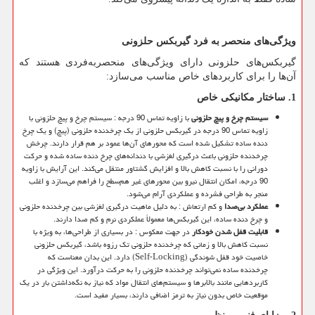
ویژگی‌های منحصر به فرد گیربکس حلزونی
گیربکس‌های حلزونی دارای ویژگی‌های منحصربه‌فردی هستند که
آن‌ها را برای کاربردهای خاص مناسب می‌سازد:
1.
ساختار مکانیکی خاص
سیستم چرخ و پیچ حلزونی
با زاویه تماس 90 درجه : سیستم چرخ و پیچ حلزونی با
زاویه تماس 90 درجه در گیربکس حلزونی از یک چرخدنده حلزونی (پیچ) و یک چرخ
دنده ساده تشکیل شده است که محورهای آن‌ها عمود بر هم قرار دارند. چرخش
چرخدنده حلزونی باعث درگیری لغزشی با دندانه‌های چرخ دنده ساده شده و حرکت
دورانی را با نسبت کاهش بالا و افزایش گشتاور منتقل می‌کند. این آرایش با زاویه
90 درجه، امکان انتقال نیرو بین محورهای غیر هم‌سطح را فراهم می‌سازد و اغلب
منجر به طراحی فشرده و عملکردی آرام می‌شود.
عملکرد بی‌صدا
و کم ارتعاش : به دلیل ماهیت درگیری لغزشی بین چرخدنده حلزونی
و چرخ دنده ساده، این گیربکس‌ها معمولاً عملکردی نرم و کم صدا دارند.
قابلیت قفل شدن خودکار
در جهت معکوس : در بسیاری از طراحی‌ها، به ویژه با
نسبت کاهش بالا و زمانی که چرخدنده حلزونی تک رزوه باشد، گیربکس حلزونی
خاصیت خود قفل شوندگی (
Self-Locking
) دارد. این بدان معناست که
چرخدنده ساده نمی‌تواند چرخدنده حلزونی را به حرکت درآورد. این ویژگی در
کاربردهایی مانند بالابرها و سیستم‌های انتقال مواد که نیاز به نگه‌داشتن بار در یک
موقعیت خاص بدون نیاز به ترمز اضافی دارند، بسیار مفید است.