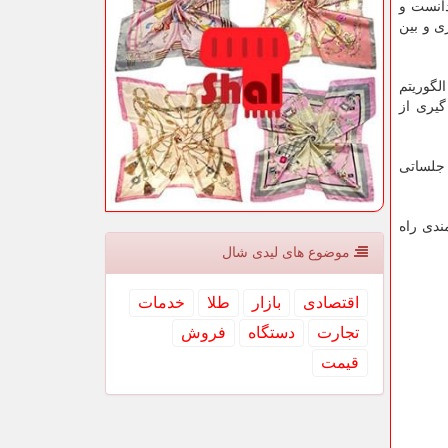
دانست و
ی و بین
لگوریتم
گیری از
 جلساتی
دی راه
موضوع های لیدی شال
اقتصادی
بازار
طلا
خدمات
تجارت
دستگاه
فروش
قیمت