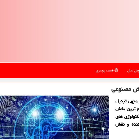
ش شال
قیمت روسری
وش مصنوعی
وجهی تبدیل
م ترین بخش
نولوژی های
نده و نقش