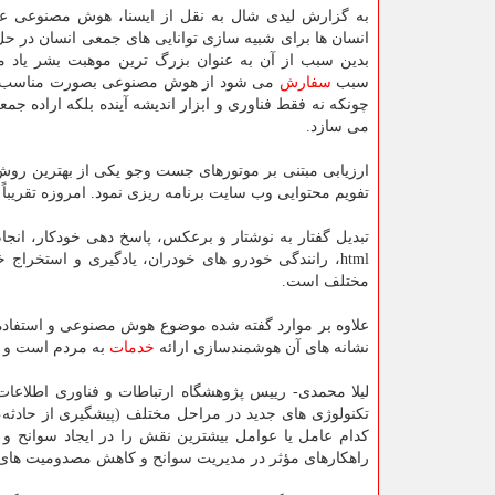
به گزارش لیدی شال به نقل از ایسنا، هوش مصنوعی ع
انسان ها برای شبیه سازی توانایی های جمعی انسان در حل
بدین سبب از آن به عنوان بزرگ ترین موهبت بشر یاد م
سبب
سفارش
می شود از هوش مصنوعی بصورت مناسب اس
چونکه نه فقط فناوری و ابزار اندیشه آینده بلکه اراده جمع
می سازد.
ارزیابی مبتنی بر موتورهای جست وجو یکی از بهترین روش 
تفویم محتوایی وب سایت برنامه ریزی نمود. امروزه تقریبا
تبدیل گفتار به نوشتار و برعکس، پاسخ دهی خودکار، انجا
html، رانندگی خودرو های خودران، یادگیری و استخ
مختلف است.
علاوه بر موارد گفته شده موضوع هوش مصنوعی و استفاده 
نشانه های آن هوشمندسازی ارائه
خدمات
به مردم است و با
لیلا محمدی- رییس پژوهشگاه ارتباطات و فناوری اطلاعا
تکنولوژی های جدید در مراحل مختلف (پیشگیری از حادثه، 
کدام عامل یا عوامل بیشترین نقش را در ایجاد سوانح و ت
راهکارهای مؤثر در مدیریت سوانح و کاهش مصدومیت های ن