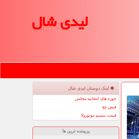
لیدی شال
لینک دوستان لیدی شال
حوزه های انتخابیه مجلس
فیش حج
قیمت بیسیم موتورولا
پربیننده ترین ها