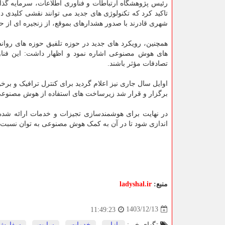
رئیس پژوهشگاه ارتباطات و فناوری اطلاعات، سرمایه گذ
تاکید کرد که تکنولوژی های جدید می توانند نقشی کلیدی
شهری قادرند با صدور هشدارهای بموقع، از زنجیره ای از 
همچنین، رویکرد های جدید در حوزه تلفیق حوزه های روانشن
های هوش مصنوعی اشاره نمود و اظهار داشت: این فناور
تصادفات مؤثر باشند.
اوایل سال جاری نیز اعلام گردید برای کنترل ترافیک و ب
برگزار و قرار شد زیرساخت های استفاده از هوش مصنوعی 
در نهایت برای هوشمندسازی تجیزات و خدمات ارائه شد
اندازی شود تا در آن به کمک هوش مصنوعی به توان نسبت ب
منبع:
ladyshal.ir
1403/12/13
11:49:23
تگهای خبر:
بازار
,
خدمات
,
سایت
,
سفارش