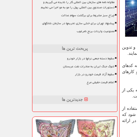
مقاوله نامه های سازمان بین المللی کار را نادیده می گیریم و
دستورات صندوق بین المللی پول را مو به مو اجرا می نماییم
چراغ سبز مشروط برای برگشت سهام عدالت
پیشنهاد تهران برای خنثی سازی تحریمها در سازمان شانگهای
ممنوعیت واردات برنج نامرغوب
و تدوین
پربحث ترین ها
ایند.
سقوط دسته جمعی نرخها در بازار خودرو
ه کدهای
شوک جنگ ایران به صادرات نفت عربستان
 کارهای
سقوط آزاد قیمت خودرو در بازار
اعلام قیمت حقیقی مرغ
 یکی از
ت.
جدیدترین ها
فاده از
 شود که
ر ارائه