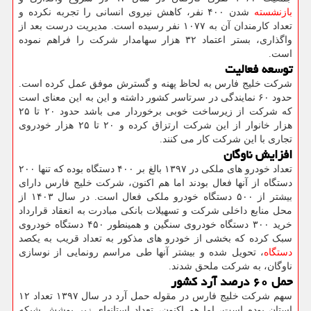
بازنشسته
شدن ۴۰۰ نفر، کاهش نیروی انسانی را تجربه نکرده و
تعداد کارمندان آن به ۱۰۷۷ نفر رسیده است. مدیریت درست بعد از
واگذاری، بستر اعتماد ۳۲ هزار سهامدار شرکت را فراهم نموده
است.
توسعه فعالیت
شرکت خلیج فارس به لحاظ پهنه و گسترش موفق عمل کرده است.
حدود ۶۰ نمایندگی در سرتاسر کشور داشته و این به این معنای است
که شرکت از زیرساخت خوبی برخوردار می باشد حدود ۲۰ تا ۲۵
هزار خانوار از این شرکت ارتزاق کرده و ۲۰ تا ۲۵ هزار خودروی
تجاری با این شرکت کار می کنند.
افزایش ناوگان
تعداد خودرو های ملکی در ۱۳۹۷ بالغ بر ۴۰۰ دستگاه بوده که تنها ۲۰۰
دستگاه از آنها فعال بودند اما هم اکنون، شرکت خلیج فارس دارای
بیشتر از ۵۰۰ دستگاه خودرو ملکی فعال است. در سال ۱۴۰۳ از
محل منابع داخلی شرکت و تسهیلات بانکی مبادرت به انعقاد قرارداد
خرید ۳۰۰ دستگاه خودروی سنگین و همینطور ۴۵۰ دستگاه خودروی
سبک کرده که بخشی از خودرو های مذکور به تعداد قریب به یکصد
دستگاه
، تحویل شده و بیشتر آنها طی مراسم رونمایی از نوسازی
ناوگان، به شرکت ملحق شدند.
حمل ۶۰ درصد آرد کشور
سهم شرکت خلیج فارس در مقوله حمل آرد در سال ۱۳۹۷ تعداد ۱۲
استان بوده است، اما هم اکنون، تعداد استانهای زیر پوشش شبکه