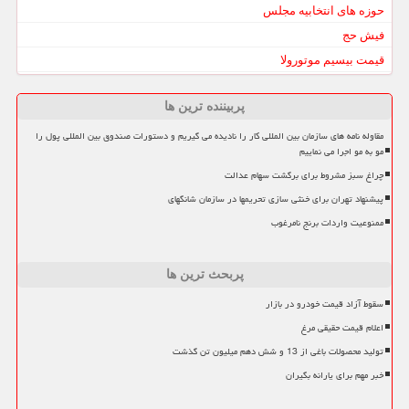
حوزه های انتخابیه مجلس
فیش حج
قیمت بیسیم موتورولا
پربیننده ترین ها
مقاوله نامه های سازمان بین المللی کار را نادیده می گیریم و دستورات صندوق بین المللی پول را
مو به مو اجرا می نماییم
چراغ سبز مشروط برای برگشت سهام عدالت
پیشنهاد تهران برای خنثی سازی تحریمها در سازمان شانگهای
ممنوعیت واردات برنج نامرغوب
پربحث ترین ها
سقوط آزاد قیمت خودرو در بازار
اعلام قیمت حقیقی مرغ
تولید محصولات باغی از 13 و شش دهم میلیون تن گذشت
خبر مهم برای یارانه بگیران