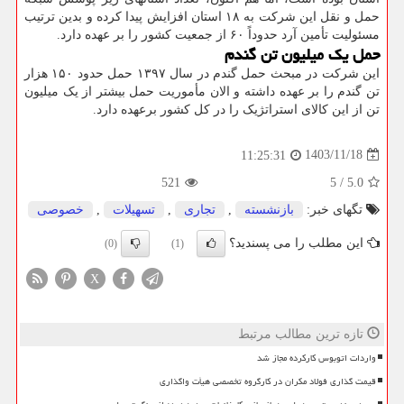
حمل و نقل این شرکت به ۱۸ استان افزایش پیدا کرده و بدین ترتیب
مسئولیت تأمین آرد حدوداً ۶۰ از جمعیت کشور را بر عهده دارد.
حمل یک میلیون تن گندم
این شرکت در مبحث حمل گندم در سال ۱۳۹۷ حمل حدود ۱۵۰ هزار
تن گندم را بر عهده داشته و الان مأموریت حمل بیشتر از یک میلیون
تن از این کالای استراتژیک را در کل کشور برعهده دارد.
1403/11/18
11:25:31
521
5
/
5.0
تگهای خبر:
بازنشسته
,
تجاری
,
تسهیلات
,
خصوصی
این مطلب را می پسندید؟
(0)
(1)
X
تازه ترین مطالب مرتبط
واردات اتوبوس کارکرده مجاز شد
قیمت گذاری فولاد مکران در کارگروه تخصصی هیأت واگذاری