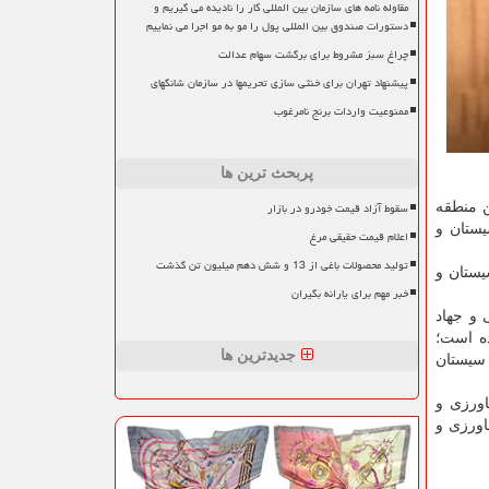
مقاوله نامه های سازمان بین المللی کار را نادیده می گیریم و
دستورات صندوق بین المللی پول را مو به مو اجرا می نماییم
چراغ سبز مشروط برای برگشت سهام عدالت
پیشنهاد تهران برای خنثی سازی تحریمها در سازمان شانگهای
ممنوعیت واردات برنج نامرغوب
پربحث ترین ها
سقوط آزاد قیمت خودرو در بازار
 روستاهای این منطقه
یستان و
اعلام قیمت حقیقی مرغ
تولید محصولات باغی از 13 و شش دهم میلیون تن گذشت
یستان و
خبر مهم برای یارانه بگیران
 و جهاد
وزیع اجرا شده است؛
جدیدترین ها
 سیستان
اورزی و
اورزی و