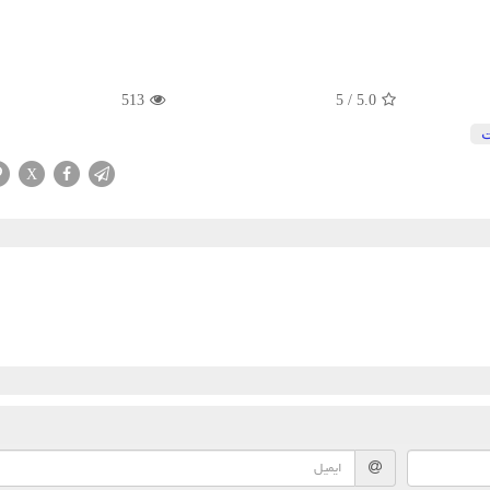
513
5
/
5.0
ت
X