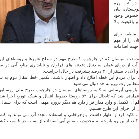
در آئین بهره
چستان، بیان
ین خصوص وجود
باکیفیت بالا
منطقه برای
 را از مهم
 جهت اقدامات
وزیر نیرو با اشاره به طرح های آبرسانی کوتاه مدت و بلندمدت سیستان که در چارچوب ۶ طرح مهم در سطح شهرها و
 از دریای عمان به دنبال دغدغه های فراوان و ناپایداری منابع آبی در س
د پیشرفت در حال اجراست.
 برای مردم این خطه اطلاع داد و اظهار داشت: تکمیل خط انتقال دوم به س
سط وزارت نیرو به جد دنبال می شود.
بازبینی آبرسانی به کلیه روستاهای سیستان در چارچوب طرح ملی روستایی
آبرسانی با هدف کاهش هدررفت و کمک به پایداری آب عملیاتی شد که تابحال برای ۵۳ روستا خطوط انتقال و شبکه ت
آن تکمیل و وارد مدار قرار دارد هم دیگر پروژه مهمی است که برای شمال
 از اجزای این طرح هستیم.
رف تاکید کرد و اظهار داشت: بازچرخانی و استفاده مجدد آب می تواند به کش
، ازاین رو باتوجه به محدودیت منابع آبی استفاده از پساب در قسمت کش