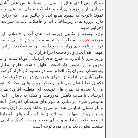
به گزارش لیدی شال به نقل از ایسنا، عباس علی آبادی 
برداری از پروژه های آب و فاضلاب شمال سیستان و بلو
نمود: باتوجه به کمبود منابع آبی و چالش هایی که درا
دارد پروژه های زیرساختی آب و فاضلاب باید به سرعت و 
اجرایی شوند.
وی، توسعه و تکمیل زیرساخت های آب و فاضلاب این 
عرضه
خدمات
مطلوب و شایسته به مردم شریف سیستان
ترین برنامه های وزارت نیرو دانست و اضافه کرد: در این
مهمی هم انجام و در دست اجرا قرار دارد.
تدوین و در دستور کار است، اظهار داشت: طرح انتقال آب
بلوچستان، بعنوان یک اقدام مهم در دستور کار قرار گرفت و الان با بیشتر از ۳۰ درص
علی آبادی در ادامه از اجرای همزمان دو طرح کوتاه مدت
تکمیل خط انتقال میل نادر از دیگر پروژه هایی است که تو
وی با اشاره به طرح های توسعه ای منطقه افزود: طرح 
همینطور طرح آبرسانی به شهر های سیستان که بخش اعظم 
و بلوچستان عملیاتی شده و امروز شاهد بهره برداری بخشی
وزیر نیرو در انتها بر استفاده از ظرفیت آب های نامتعا
توسعه صنعت منطقه و احیای محیط زیست کمک شایانی کند
صنعت بعنوان یک لزوم مورد توجه است.