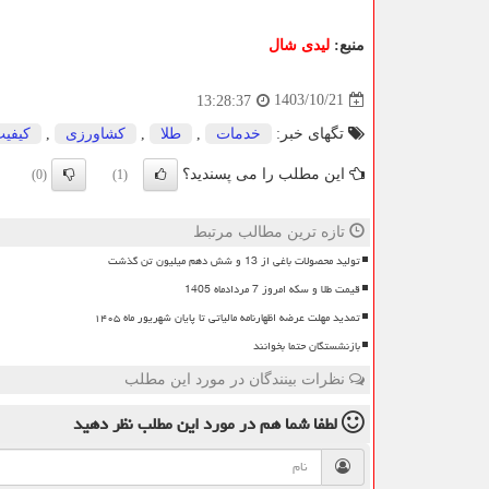
منبع:
لیدی شال
1403/10/21
13:28:37
تگهای خبر:
خدمات
,
طلا
,
كشاورزی
,
كیفی
این مطلب را می پسندید؟
(0)
(1)
تازه ترین مطالب مرتبط
تولید محصولات باغی از 13 و شش دهم میلیون تن گذشت
قیمت طلا و سکه امروز 7 مردادماه 1405
تمدید مهلت عرضه اظهارنامه مالیاتی تا پایان شهریور ماه ۱۴۰۵
بازنشستگان حتما بخوانند
نظرات بینندگان در مورد این مطلب
لطفا شما هم
در مورد این مطلب
نظر دهید