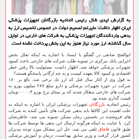
به گزارش لیدی شال رئیس اتحادیه بازرگانان تجهیزات پزشكی
ایران اظهار داشت: علیرغم تصمیم دولت در خصوص تخصیص ارز به
بدهی واردكنندگان تجهیزات پزشكی به شركت های خارجی در اوایل
سال گذشته، ارز مورد نیاز هنوز به این بخش پرداخت نشده است.
ابوالفتح صانعی در گفتگو با ایسنا، با اشاره به اینكه تعلل بخش
اجرایی بانك مركزی در تسویه طلب شركت های خارجی باعث كمبود
تجهیزات پزشكی خواهد شد، اظهار داشت: مسئولیت بالا رفتن خطر
اقتصادی و كمبود كالا بعهده كیست و به چه ارگانی پاسخگو هستند؟
به قول وی از آغاز سال قبل كه ارز تك نرخی شد، بالغ بر ۱۸۰
شركت در حوزه تجهیزات پزشكی و دارو مبلغ ۲۸۷ میلیون یورو به
شركت های خارجی بدهكار شدند كه بر مبنای نرخ یورو ۴، ۰۰۰ تومان
قیمت گذاری شده بود.
رئیس اتحادیه
بازرگانان
تجهیزات پزشكی ایران با اشاره به اینكه به
علت اهمیت این كالاها باید بدهی شركت های تأمین كننده به شركت
های فروشنده در نخستین زمان ممكن تسویه می شد، خاطرنشان
كرد: با عنایت به اینكه هرگونه ارسال این بدهی ها توسط شركت ها
طبق قانون
قاچاق
تلقی می شد، حل این مشكل مورد توجه مدیران
كشور قرار گرفت و وزیر سابق بهداشت، درمان و آموزش پزشكی