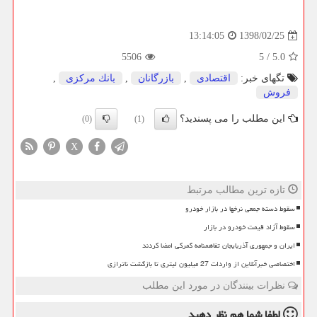
1398/02/25
13:14:05
5506
5
/
5.0
تگهای خبر:
اقتصادی
,
بازرگانان
,
بانك مركزی
,
فروش
این مطلب را می پسندید؟
(0)
(1)
X
تازه ترین مطالب مرتبط
سقوط دسته جمعی نرخها در بازار خودرو
سقوط آزاد قیمت خودرو در بازار
ایران و جمهوری آذربایجان تفاهمنامه گمرکی امضا کردند
اختصاصی خبرآنلاین از واردات 27 میلیون لیتری تا بازگشت ناترازی
نظرات بینندگان در مورد این مطلب
لطفا شما هم
نظر دهید