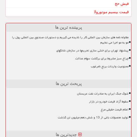
فیش حج
قیمت بیسیم موتورولا
پربیننده ترین ها
مقاوله نامه های سازمان بین المللی کار را نادیده می گیریم و دستورات صندوق بین المللی پول را
مو به مو اجرا می نماییم
پیشنهاد تهران برای خنثی سازی تحریمها در سازمان شانگهای
چراغ سبز مشروط برای برگشت سهام عدالت
ممنوعیت واردات برنج نامرغوب
پربحث ترین ها
شوک جنگ ایران به صادرات نفت عربستان
سقوط آزاد قیمت خودرو در بازار
اعلام قیمت حقیقی مرغ
تولید محصولات باغی از 13 و شش دهم میلیون تن گذشت
جدیدترین ها