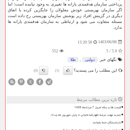
پرداختی سازمان هدفمندی یارانه ها تغییری به وجود نیامده است؛ اما
اگر سازمان بهزیستی خودش معلولان را جایگزین کرده یا اتفاق
دیگری در گزینش افراد زیر پوشش سازمان بهزیستی رخ داده است
مسئله متفاوت می شود و ارتباطی به سازمان هدفمندی یارانه ها
ندارد.
1403/06/08
13:20:58
552
5
/
5.0
تگهای خبر:
دولتی
,
طلا
این مطلب را می پسندید؟
(0)
(1)
X
تازه ترین مطالب مرتبط
قیمت طلا و سکه امروز 7 مردادماه 1405
تمدید مهلت عرضه اظهارنامه مالیاتی تا پایان شهریور ماه ۱۴۰۵
بازنشستگان حتما بخوانند