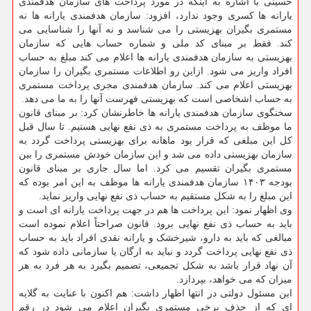
حسینی با اشاره به اینکه در مورد پرداخت های سازمان هدفمندی
یارانه ها کسری وجود ندارد، افزود: سازمان هدفمندی یارانه ها نه
مستمری بگیران بهزیستی را می شناسد و نه آنها را شناسایی می
کند. فقط بر مبنای کد ملی و شماره حساب هایی که سازمان
بهزیستی به سازمان هدفمندی یارانه ها اعلام می کند مبلغ به حساب
افراد واریز می شود. ازاین رو اطلاعات مستمری بگیران را سازمان
بهزیستی اعلام می کند. سازمان هدفمندی مجری پرداخت مستمری
به حساب اشخاصی است که بهزیستی فهرست آنها را به ما می دهد.
سخنگوی سازمان هدفمندی یارانه ها خاطرنشان کرد: بر مبنای قانون
ما موظف به پرداخت مستمری به ذی نفع نهایی هستیم. تا سال قبل
کل این مبلغی که قرار بود ماهانه برای بهزیستی پرداخت گردد به
سازمان بهزیستی داده می شد و این سازمان خودش مستمری را بین
مستمری بگیران تقسیم می کرد. اما سال جاری بر مبنای قانون
بودجه ۱۴۰۳ سازمان هدفمندی یارانه ها موظف به این امر بوده که
این مبلغ را به شکل مستقیم به حساب ذی نفع نهایی واریز نماید.
وی اظهار نمود: این پرداخت ها هم در جهت پرداخت یارانه ای است و
باید به حساب ذی نفع نهایی برود. قانون صراحتاً اعلام نموده است
مبالغی که باید به دارو، شیرخشک و یارانه نقدی افراد باید به حساب
ذی نفع نهایی پرداخت گردد و نباید به ارگان یا سازمانی داده شود که
آن نهاد قرار باشد به شکل تجمیعی، تصمیم بگیرد به هر فرد به هر
میزان که می خواهد، بپردازد.
این مسئول دولتی در انتها اظهار داشت: هم اکنون با عنایت به گلایه
ای که از حذف برخی مستمری بگیران اعلام می شود در رقم