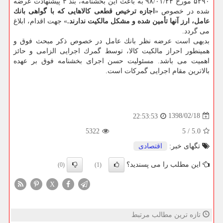
۵۲۹۰ مورخ ۲۴/‏۰۱/‏۹۸‬ ‬به باعث این بخشنامه، بند ۳ پیشنهادت عرضه
شده در خصوص «
اجازه ترخیص قطعی كالاهایی كه با گواهی بانك
عامل، ارز آنها تأمین شده و مشكل مالكیت ندارند.
» جهت اقدام، ابلاغ
می گردد.
بدیهی است عرضه نظر بانك عامل در خصوص ذكر مبحث فوق و
همینطور احراز مالكیت كالا، توسط گمرك اجرایی الزامی و حائز
اهمیت می باشد. مسئولیت حسن اجرای بخشنامه فوق بر عهده
بالاترین مقام اجرایی گمركات است.
1398/02/18
22:53:53
5322
5
/
5.0
تگهای خبر:
اقتصادی
این مطلب را می پسندید؟
(0)
(1)
X
تازه ترین مطالب مرتبط