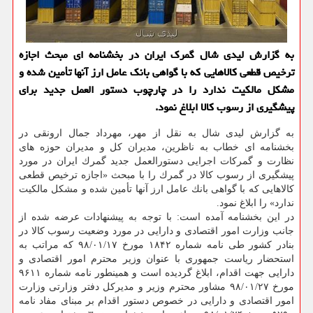
به گزارش لیدی شال گمرك ایران در بخشنامه ای مبحث اجازه
ترخیص قطعی كالاهایی كه با گواهی بانك عامل ارز آنها تأمین شده و
مشكل مالكیت ندارد را در چارچوب دستور العمل جدید برای
پیشگیری از رسوب كالا ابلاغ نمود.
به گزارش لیدی شال به نقل از مهر، مهرداد جمال ارونقی در
بخشنامه ای خطاب به ناظرین، مدیران كل و مدیران حوزه های
نظارت و گمركات اجرایی دستورالعمل جدید گمرك ایران در مورد
پیشگیری از رسوب كالا در گمرك را با مبحث «اجازه ترخیص قطعی
كالاهایی كه با گواهی بانك عامل ارز آنها تأمین شده و مشكل مالكیت
ندارد» را ابلاغ نمود.
در این بخشنامه آمده است: با توجه به پیشنهادات عرضه شده از
جانب وزارت امور اقتصادی و دارایی در مورد وضعیت رسوب كالا در
بنادر كشور طی نامه شماره ۱۸۴۲ مورخ ۱۷/‏۰۱/‏۹۸‬ كه مراتب به
استحضار ریاست جمهوری با عنوان وزیر محترم امور اقتصادی و
دارایی جهت اقدام، ابلاغ گردیده است و همینطور نامه شماره ۹۶۱۱
مورخ ۲۷/‏۰۱/‏۹۸‬ مشاور محترم وزیر و مدیركل دفتر وزارتی وزارت
امور اقتصادی و دارایی در خصوص دستور اقدام بر مبنای مفاد نامه