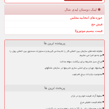
لینک دوستان لیدی شال
حوزه های انتخابیه مجلس
فیش حج
قیمت بیسیم موتورولا
پربیننده ترین ها
مقاوله نامه های سازمان بین المللی کار را نادیده می گیریم و دستورات صندوق بین المللی پول را
مو به مو اجرا می نماییم
چراغ سبز مشروط برای برگشت سهام عدالت
پیشنهاد تهران برای خنثی سازی تحریمها در سازمان شانگهای
ممنوعیت واردات برنج نامرغوب
پربحث ترین ها
سقوط آزاد قیمت خودرو در بازار
اعلام قیمت حقیقی مرغ
تولید محصولات باغی از 13 و شش دهم میلیون تن گذشت