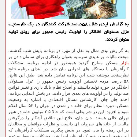
به گزارش لیدی شال ۵۸درصد شركت كنندگان در یك نظرسنجی،
عزل مسئولان اخلالگر را اولویت رئیس جمهور برای رونق تولید
عنوان كردند.
به گزارش لیدی شال به نقل از مهر، در برنامه پایش شب گذشته،
مبحث مالیات بر عایدی سرمایه بعنوان راهكاری برای سامان دادن بر
بازار
مسكن مطرح گردید همینطور در ادامه برنامه، مشكلات
كارآفرینان با دستگاه های اجرایی بیان شد. در ابتدای برنامه نتایج
نظرسنجی دوشنبه شب این برنامه نمایش داده شد. طبق این نتایج،
۵۸ درصد مردم نخستین اولویت رئیس جمهور را عزل مسئولان
اخلالگر در حوزه تولید دانستند و اصلاح نظام بانك داری و تغییر قوانین
ضد تولید را در اولویت های بعدی قرار دادند. در بخش ابتدایی برنامه،
احمد جان جان، كارشناس مسائل اقتصادی با اشاره به وضعیت
مسكن، دوره انتظار برای خانه دار شدن در تهران را ۵۳ سال اعلام
نمود و افزود: این در شرایطی است كه حالا ۲.۵ میلیون خانه در شهر
تهران خالی هستند. جان جان، علاج این تناقض آشكار را درگرفتن
مالیات از خانه های سرمایه ای دانست و نظرات موافقان و مخالفان
در این زمینه را بیان نمود. در بخش پیگیری مشكلات كارآفرینان كه
این دفعه با حضور خود كارآفرینان اجرا شد، مشكلات مربوط به عدم