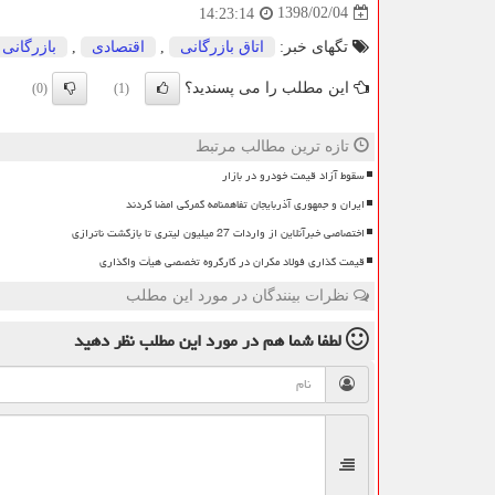
1398/02/04
14:23:14
تگهای خبر:
اتاق بازرگانی
,
اقتصادی
,
بازرگانی
این مطلب را می پسندید؟
(0)
(1)
تازه ترین مطالب مرتبط
سقوط آزاد قیمت خودرو در بازار
ایران و جمهوری آذربایجان تفاهمنامه گمرکی امضا کردند
اختصاصی خبرآنلاین از واردات 27 میلیون لیتری تا بازگشت ناترازی
قیمت گذاری فولاد مکران در کارگروه تخصصی هیأت واگذاری
نظرات بینندگان در مورد این مطلب
لطفا شما هم
در مورد این مطلب
نظر دهید