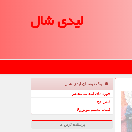
لیدی شال
لینک دوستان لیدی شال
حوزه های انتخابیه مجلس
فیش حج
قیمت بیسیم موتورولا
پربیننده ترین ها