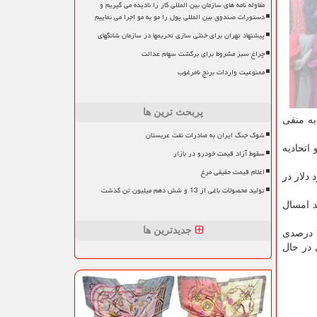
مقاوله نامه های سازمان بین المللی کار را نادیده می گیریم و
دستورات صندوق بین المللی پول را مو به مو اجرا می نماییم
پیشنهاد تهران برای خنثی سازی تحریمها در سازمان شانگهای
چراغ سبز مشروط برای برگشت سهام عدالت
ممنوعیت واردات برنج نامرغوب
پربحث ترین ها
ان به منفی
شوک جنگ ایران به صادرات نفت عربستان
اتحادیه
سقوط آزاد قیمت خودرو در بازار
اعلام قیمت حقیقی مرغ
 میان تولید ناخالص داخلی ایران از ۱.۶ هزار میلیارد دلار در
تولید محصولات باغی از 13 و شش دهم میلیون تن گذشت
 است كه در اقتصاد ایران افزایشی می شود و از حدود ۳۸.۳ درصد به ۳۹ درصد امسال
جدیدترین ها
آخرین شاخص مهمی كه در این گزارش بررسی شده شاخص تورم است كه بر این اساس ایران كه در سال ۲۰۱۸ با تورم بیشتر از ۳۱ درصدی
رهای در حال