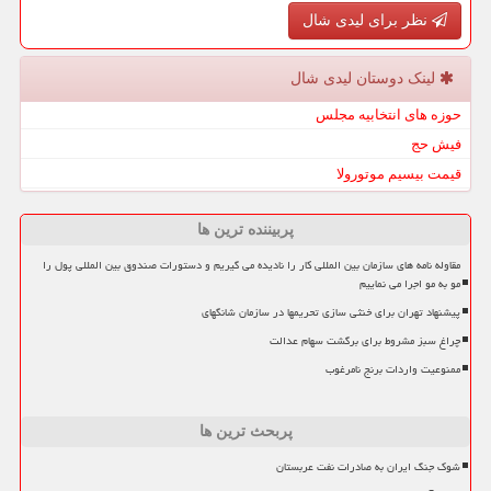
نظر برای لیدی شال
لینک دوستان لیدی شال
حوزه های انتخابیه مجلس
فیش حج
قیمت بیسیم موتورولا
پربیننده ترین ها
مقاوله نامه های سازمان بین المللی کار را نادیده می گیریم و دستورات صندوق بین المللی پول را
مو به مو اجرا می نماییم
پیشنهاد تهران برای خنثی سازی تحریمها در سازمان شانگهای
چراغ سبز مشروط برای برگشت سهام عدالت
ممنوعیت واردات برنج نامرغوب
پربحث ترین ها
شوک جنگ ایران به صادرات نفت عربستان