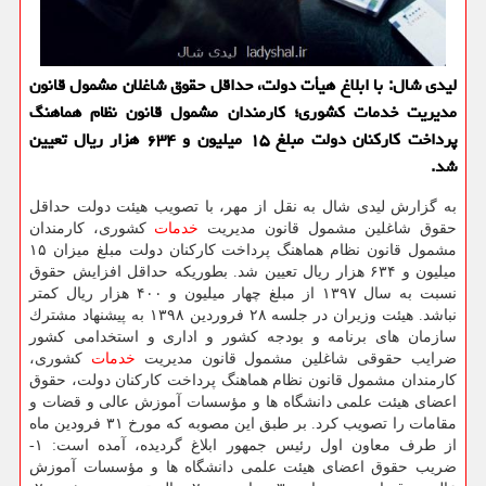
لیدی شال: با ابلاغ هیأت دولت، حداقل حقوق شاغلان مشمول قانون
مدیریت خدمات كشوری؛ كارمندان مشمول قانون نظام هماهنگ
پرداخت كاركنان دولت مبلغ ۱۵ میلیون و ۶۳۴ هزار ریال تعیین
شد.
به گزارش لیدی شال به نقل از مهر، با تصویب هیئت دولت حداقل
حقوق شاغلین مشمول قانون مدیریت
خدمات
كشوری، كارمندان
مشمول قانون نظام هماهنگ پرداخت كاركنان دولت مبلغ میزان ۱۵
میلیون و ۶۳۴ هزار ریال تعیین شد. بطوریكه حداقل افزایش حقوق
نسبت به سال ۱۳۹۷ از مبلغ چهار میلیون و ۴۰۰ هزار ریال كمتر
نباشد. هیئت وزیران در جلسه ۲۸ فروردین ۱۳۹۸ به پیشنهاد مشترك
سازمان های برنامه و بودجه كشور و اداری و استخدامی كشور
ضرایب حقوقی شاغلین مشمول قانون مدیریت
خدمات
كشوری،
كارمندان مشمول قانون نظام هماهنگ پرداخت كاركنان دولت، حقوق
اعضای هیئت علمی دانشگاه ها و مؤسسات آموزش عالی و قضات و
مقامات را تصویب كرد. بر طبق این مصوبه كه مورخ ۳۱ فرودین ماه
از طرف معاون اول رئیس جمهور ابلاغ گردیده، آمده است: ۱-
ضریب حقوق اعضای هیئت علمی دانشگاه ها و مؤسسات آموزش