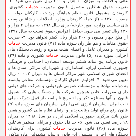
عالی و قضات به میزان ۳۰ هزار و ۲۰۰ ریال تعیین می شود. ۲-
ضریب حقوق شاغلین مشمول قانون مدیریت
خدمات
كشوری،
كارمندان مشمول قانون نظام هماهنگ پرداخت كاركنان دولت -
مصوب ۱۳۷۰ – (از جمله كارمندان وزارت اطلاعات و شاغلین پست
های سیاسی وزارت امور خارجه) برای سال ۱۳۹۸ به میزان ۲ هزار و
۱۲۰ ریال تعیین می شود. حداقل افزایش حقوق نسبت به سال ۱۳۹۷
از مبلغ چهار میلیون و ۴۰۰ هزار ریال كمتر نخواهد بود. ۳- ضریب
حقوق مقامات و هم طرازان سوژه ماده (۷۱) قانون مدیریت
خدمات
كشوری و مدیران عامل و اعضای هیئت مدیره و رؤسای دستگاه های
اجرایی سوژه ماده (۵) قانون مدیریت
خدمات
كشوری و ماده (۲۹)
قانون برنامه پنج ساله ششم توسعه اقتصادی، اجتماعی و فرهنگی
جمهوری اسلامی ایران، استانداران و شهرداران مراكز استان ها و
اعضای شورای اسلامی شهر مراكز استان ها به میزان ۲، ۰۰۰ ریال
تعیین می شود. ۴- افزایش حقوق كاركنان مؤسسات انتفاعی وابسته
به دولت، نهادها و مؤسسات عمومی غیردولتی و شركت های دولتی
دارای مقررات خاص همچون شركت ها و دستگاه هایی كه شمول
قانون بر آنها مستلزم ذكر و یا تصریح نام است از قبیل شركت ملی
نفت ایران، سازمان انرژی اتمی ایران، سازمان های سوژه ماده (۵)
قانون رفع موانع تولید رقابت پذیر و ارتقای نظام مالی كشور و همین
طور بانك مركزی جمهوری اسلامی ایران، در سال ۱۳۹۸ به میزان
۱۸ درصد تعیین می شود. ۵- حداقل حقوق و مزایای مستمر شاغلین
سوژه ماده (۷۶) قانون مدیریت
خدمات
كشوری برای كارمندان
دستگاه های اجرایی مشمول این قانون و سایر مشمولین ماده مذكور