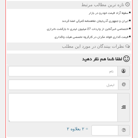
تازه ترین مطالب مرتبط
سقوط آزاد قیمت خودرو در بازار
ایران و جمهوری آذربایجان تفاهمنامه گمرکی امضا کردند
اختصاصی خبرآنلاین از واردات 27 میلیون لیتری تا بازگشت ناترازی
قیمت گذاری فولاد مکران در کارگروه تخصصی هیأت واگذاری
نظرات بینندگان در مورد این مطلب
لطفا شما هم
نظر دهید
= ۲ بعلاوه ۲