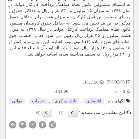
به استثنای مشمولین قانون نظام هماهنگ پرداخت كاركنان دولت در
سال ۱۳۹۸ به میزان ۱۵ میلیون و ۶۳۰ هزار ریال و حداكثر حقوق و
مزایای مستمر این قبیل كاركنان به میزان هفت برابر حداقل حقوق
مذكور در این بند تعیین می شود. ۶- حداقل حقوق كارمندان مشمول
قانون نظام هماهنگ پرداخت كاركنان دولت در سال ۱۳۹۸ به میزان
هشت میلیون و۴۵۰ هزار ریال تعیین می شود كه با احتساب فوق
العاده های سوژه ماده (۶) قانون مورد اشاره، این میزان نباید كمتر از
۱۵ میلیون و ۶۳۰ هزار ریال شود و مابه التفاوت آن تا مبلغ ۱۵ میلیون
و ۶۳۰ هزار ریال به سقف محاسبه شده، اضافه خواهد شد.
1398/02/03
16:27:50
5163
5
/
5.0
تگهای خبر:
اقتصادی
,
بانك مركزی
,
خدمات
,
دولتی
این مطلب را می پسندید؟
(0)
(1)
X